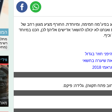
 בפיג׳מה חמימה, ומיוחדת. החורף מציע מגוון רחב של
ואנחנו לא יכולנו להשאר אדישים אליהן! לכן, הכנו במיוחד
המומ
כיף.
מתלבט
רשימת
(מתעד
פני חוזר בגדול
ווידי
 את שיערה בחשאי
י 2018
מאחו