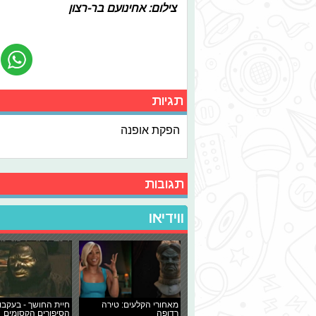
צילום: אחינועם בר-רצון
תגיות
הפקת אופנה
תגובות
ווידיאו
מאחורי הקלעים: טירה
חיית החושך - בעקבו
רדופה
הסיפורים הקסומים