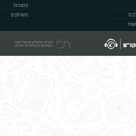
פסטיגל
לבס
משחקים
שות