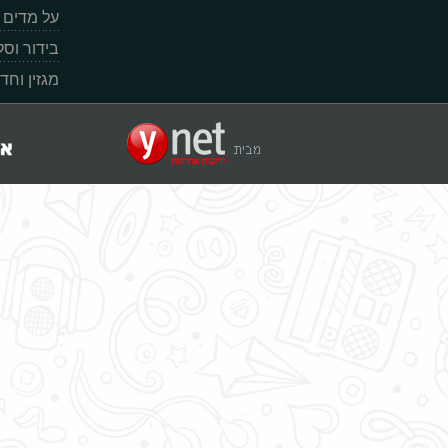
על מדים
בידור וס
מגזין וחד