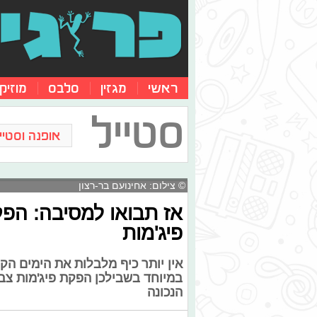
ראשי
מגזין
סלבס
מוזיק
סטייל
אופנה וסטייל
© צילום: אחינועם בר-רצון
אז תבואו למסיבה: הפ
פיג'מות
אין יותר כיף מלבלות את הימים הקר
במיוחד בשבילכן הפקת פיג'מות צבע
הנכונה