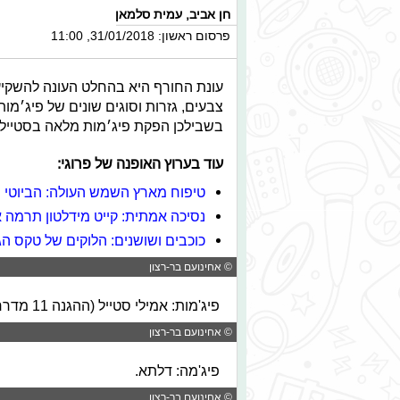
חן אביב
,
עמית סלמאן
פרסום ראשון: 31/01/2018, 11:00
עונת החורף היא בהחלט העונה להשקיע
צבעים, גזרות וסוגים שונים של פיג׳מות 
בשבילכן הפקת פיג׳מות מלאה בסטייל ו
עוד בערוץ האופנה של פרוגי:
טיפוח מארץ השמש העולה: הביוטי הי
נסיכה אמתית: קייט מידלטון תרמה
כוכבים ושושנים: הלוקים של טקס הגראמ
© אחינועם בר-רצון
פיג'מות: אמילי סטייל (ההגנה 11 מדרחוב פתח תקווה), גלידה: פיקס.
© אחינועם בר-רצון
פיג'מה: דלתא.
© אחינועם בר-רצון