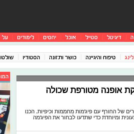
ה
דיגיטל
סטייל
אוכל
יחסים
לימודים
על 
ינג
טיפוח והיגיינה
כושר ותזונה
הסטודיו
שולטו
המומ
קת אופנה מטורפת שכולה
ים של החורף עם פיג'מות מחממות וכיפיות. הכנו
ונית ומיוחדת כדי שתדעו לבחור את הפיג'מה