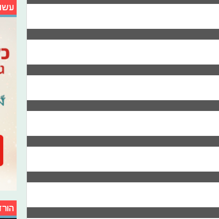
עשו
הורד