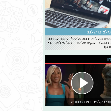
לצים שלנו:
ים מה לראות בנטפליקס? הרכבנו עבורכם
 המלצה ענקית של סדרות על פי ז׳אנרים •
כן)
או
רי הקלעים: טירה רדופה