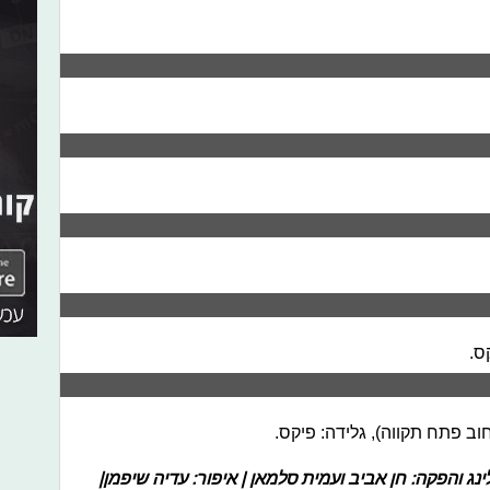
ס.
לינג והפקה:
חן אביב ועמית סלמאן
| איפור: עדיה שיפמן|