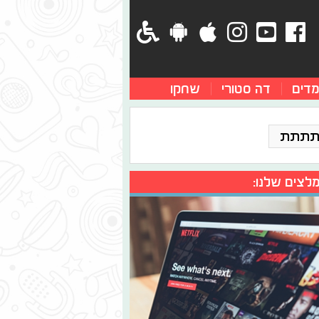
מדים
דה סטורי
שחקו
תתתת
לצים שלנו: