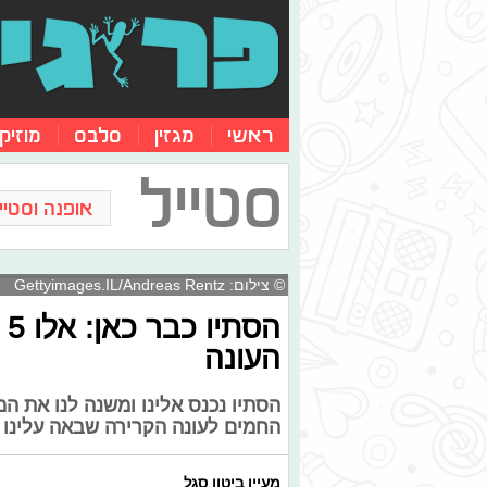
ראשי
מגזין
סלבס
מוזיק
סטייל
אופנה וסטייל
© צילום: Gettyimages.IL/Andreas Rentz
ה
העונה
הסתיו נכנס אלינו ומשנה לנו את ה
החמים לעונה הקרירה שבאה עלינו 
מעיין ביטון סגל