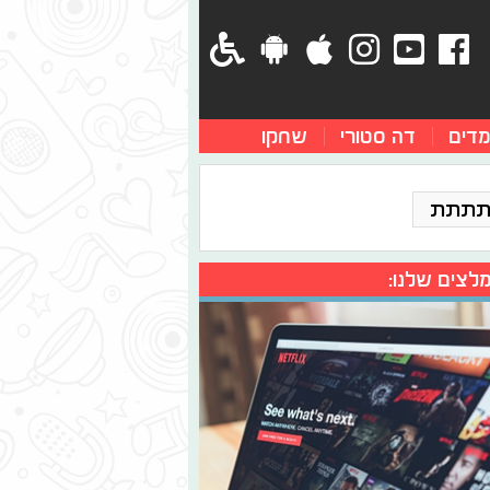
מדים
דה סטורי
שחקו
תתתת
לצים שלנו: