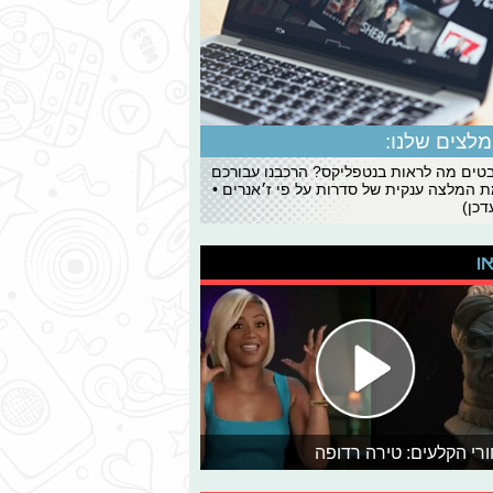
לצים שלנו:
ים מה לראות בנטפליקס? הרכבנו עבורכם
 המלצה ענקית של סדרות על פי ז׳אנרים •
כן)
או
רי הקלעים: טירה רדופה