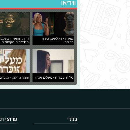
ווידיאו
מאחורי הקלעים: טירה
חיית החושך - בעקבו
רדופה
הסיפורים הקסומים
טליה עובדיה - מעלים זיכרון
עומר נודלמן - מעלים 
כללי
ערוצי תו