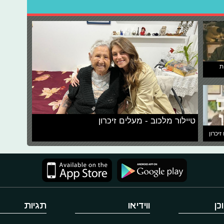
ת
טיילור מלכוב - מעלים זיכרון
זיכרון
כן
ווידיאו
תגיות