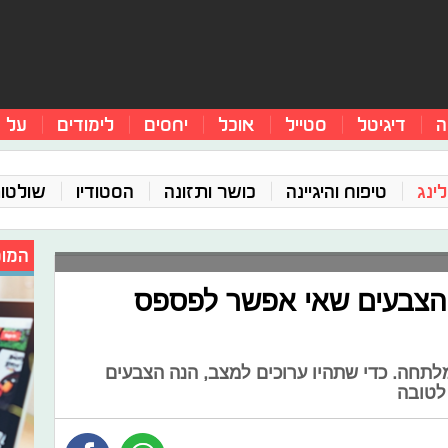
ה
דיגיטל
סטייל
אוכל
יחסים
לימודים
על 
ינג
טיפוח והיגיינה
כושר ותזונה
הסטודיו
שולטו
המומ
סתיו כבר כאן: אלו 5 הצבעים שאי אפשר לפספס
מלתחה. כדי שתהיו ערוכים למצב, הנה הצבעים
לטובה