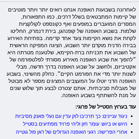
לאחרונה בשבועות האופנה אנחנו רואים יותר ויותר מוטיבים
של קיימות המתבטאים בשלל דרכים, כמו התפאורות,
המסרים המועברים במופעים ואף כקונספט לקולקציות
שלמות. בשבוע האופנה של קופנהגן, בירת דנמרק, החליטו
לקחת את נושא הקיימות צעד אחד קדימה. בפתיחת האירוע
בבירה הדנית מוקדם יותר השבוע, הציגה המפיקה הראשית
של השבוע את תכניתה ברת-הקיימא, שלטענה מטרתה היא
״להפוך את שבוע האופנה מאירוע מסורתי לפלטפורמה של
אקטיביזם, ולחשוב על שבוע האופנה בדרך חדשה, מבלי
לשנות יותר מדי את הפורמט הקיים״. כחלק מהשינוי, בשבוע
האופנה הדני יוטלו על המעצבים המציגים מספר לא מבוטל
של מגבלות סביבתיות, אותם יצטרכו לבצע תוך שלוש שנים
על מנת להשתתף בשבוע האופנה.
עוד בערוץ הסטייל של פרוגי:
ניגוד עניינים: כך תרכיבו לוק עדין עם נעלי פאנק מסיביות
היוש או ביוש: עומר חזן וליהי פרויד מפתיעים בסטייל
אחרי הפרישה: רגעי האופנה הגדולים של ז'אן פול גוטייה