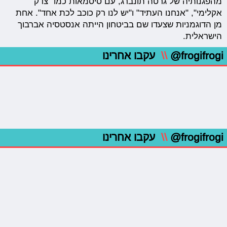
מהפגנותיה של גרטה תונברג, עם סיסמאות כמו "צדק
אקלימי", "אנחנו העתיד" ו"יש לנו רק כוכב לכת אחד". אחת
מן הדוגמניות שצעדו שם בביטחון הייתה אנסטסיה אברבוך
הישראלית.
@frogifrogi
\\
עקבו אחרינו
@frogifrogi
\\
עקבו אחרינו