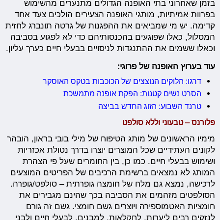
בזמן שאחרוני בתי האופנה הגדולים מתנערים מהשימוש
בפרוות אמיתיות, מותגי האופנה הצעירים הולכים צעד אחד
קדימה. יש מי שמביאים את ההפגנות של גרטה תונברג לחזית
המסלול, כאלו שפוגעים בהכנסותיהם כדי לא לפגוע בסביבה
וכאלו ששמים את ההתנגדות לניסויים בבעלי חיים כערך עליון.
עוד בערוץ האופנה של פרוגי:
דרגו: הלוקים הנוצצים של הכוכבות בטקס האוסקר
הסרט נשים קטנות: הפקת אופנה מתמשכת
טרנד השבוע: הזוג החדש בביצה
פלורנס – טבעוני וללא סולפט
מימיו הראשונים של מותג הטיפוח של מילי בובי בראון, הובהר
לקונים העתידיים שכל המוצרים יוצרו בדרך נטולת אכזריות
ושימוש בבעלי חיים. כמו כן, בין החומרים שעל פי הצהרת
המותג לא נמצאים ברשימת הרכיבים של הפריטים המוצעים
לרכישה, נמצא גם מלח של חומצה גופרתית – סולפט/גופרה.
הסולפטים מזהמים את הסביבה בכך שהינם מגבירים את
חומציות האטמוספירה ויוצרים גשם חומצי. גשם זה גורם
לנזקים רבים ליערות, לחקלאות, למבנים, לבעלי חיים ולבני