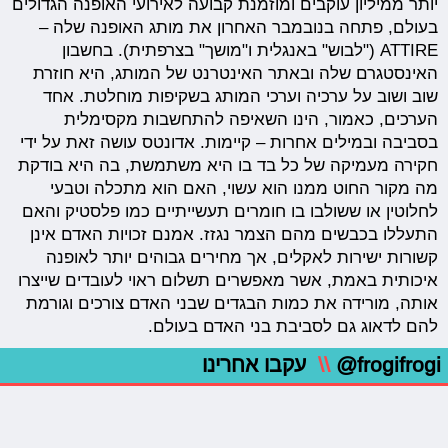
יותר ממיליון עוקבים ומוזמנת קבועה לאירועי האופנה הגדולים
בעולם, פתחה בנובמבר האחרון את מותג האופנה שלה –
ATTIRE ("לבוש" באנגלית ו"מושך" בצרפתית). בחשבון
האינסטגרם שלה ובאתר האינטרנט של המותג, היא חוזרת
שוב ושוב על ערכיה וערכי המותג בשקיפות מוחלטת. אחד
הערכים, כאמור, הינו השאיפה להתחשבות מקסימלית
בסביבה ובמילים אחרות – קיימות. אדונטס עושה זאת על ידי
חקירה מעמיקה של כל בד בו היא משתמשת, בה היא בודקת
מה מקור החוט ממנו הוא עשוי, האם הוא מתכלה וטבעי
לחלוטין או ששולבו בו חומרים תעשייתיים כמו פלסטיק והאם
התעללו בכבשים מהם הצמר נגזז. אמנם זכויות האדם אינן
קשורות ישירות לאקלים, אך מחירים גבוהים יותר לאופנה
איכותית באמת, אשר מאפשרים תשלום ראוי לעובדים שייצרו
אותה, מורידה את כמות הבגדים שבני האדם צורכים וגורמת
להם לדאוג גם לסביבת בני האדם בעולם.
@frogifrogi
\\
עקבו אחרינו