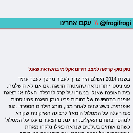
@frogifrogi
\\
עקבו אחרינו
טוק טוק
- קריאה למצב חירום אקלימי בהשראת שאנל
בשנת 2014 העולם היה צריך לעבור מהפך לעבר עתיד
פמיניסטי יותר ונראה שהמטרה הושגה, גם אם לא הושלמה.
בית האופנה שאנל, בניצוחו של קרל לגרפלד, העלה אז תצוגת
אופנה בתחפושת של רחובות פריז בזמן הפגנה פמיניסטית
אופנתית. כשש שנים לאחר מכן, מותג הילדים הספרדי ,tuc
tuc העלה על המסלול הומאז' לתצוגה האייקונית שקורא
למהפך בתחום האקלים. הדוגמנים הצעירים עלו על המסלול
כשהם אוחזים בשלטים שנראה כאילו נלקחו מאחת