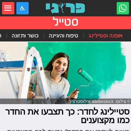
סטייל
אופנה וסטיילינג
טיפוח והיגיינה
כושר ותזונה
ה
© צילום: adobestock אילוסטרציה
סטיילינג לחדר: כך תצבעו את החדר
כמו מקצוענים