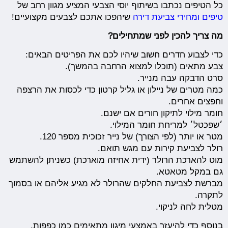
כל הטיפים נכתבו בשיתוף יוסי הצבעי המציע מגוון רחב של
טיפים ומחירי צביעת דירה
שיהפכו אתכם לצבעים מקצועיים!
מה צריך להכין לפני שמתחילים?
כדי לצבוע חדרים חשוב שיהיו לכם את הפריטים הבאים:
צבע מתאים (תוכלו למצוא הרחבה בהמשך).
סרט הדבקה עבה מנייר.
כמה מטרים של ניילון או גליל קרטון כדי לכסות את הרצפה
וחפצים אחרים.
חומר מילוי לתיקון חורים אם ישנם.
׳שפכטל׳ למריחת חומר המילוי.
מטר או יותר (לפי הצורך) של נייר זכוכית מספר 120.
רולר לצביעת קירות עם מגש תואם.
מוט להארכת הרולר (ידית אחיזה מוארכת) כשניתן להשתמש
גם במקל מטאטא.
מברשת לצביעת החלקים שהרולר לא מגיע אליהם או בסמוך
לתקרה.
מטלית לחה לניקוי.
בנוסף כדי להיעזר באמצעי מיגון מתאימים כמו כפפות,