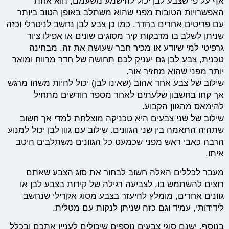
אף על פי שצבע לבן יכול להישמע משעמם, הוא אחת
האפשרויות הטובות מפני שהוא משתלב באופן הטוב ביותר
עם פריטים אחרים בחדר. כמו כן צבע לבן נחשב לניטרלי וכזה
שניתן לשלב בו מדבקות קיר מסוגים שונים או אפילו ציור
גרפיטי למי שיודע או מכיר חבר שעושה את זה. מבחינה
טכנית, צבע לבן גם יעניק לכם תחושה של חדר מרווח ומואר
יותר מפני שהוא מחזיר אור.
שילוב של צבע אחד אהוב (שאינו לבן) יכול להיות משהו מרגש
אך קחו בחשבון שלעתים לאחר מספר חודשים מתחיל
להימאס מהגוון הקבוע.
שילוב של שני צבעים היא טכניקה מוצלחת למדי אך חשוב
שתהיה התאמה בין שני הגוונים. שילוב עם גוון לבן יכול למנוע
הרבה כאבי ראש מפני שכמעט כל הגוונים משתלבים היטב
איתו.
מעבר לכללים האלה חשוב לבחור את סוג הצבע שאתם
רוצים להשתמש בו. לצביעה רגילה של קירות בצבע לבן או
גוונים אחרים, מומלץ להיעזר בצבע מסוג אקרילי שנחשב
לידידותי, עמיד וגם כזה שניתן לנקות עם מטלית.
בנוסף, ישנם סוגי צבעים נוספים שיכולים לעניין אתכם ובכלל