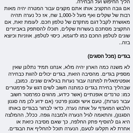
הליך החיפוש ועל הבחירה.
אם גובה התקציב אותו אתם מקצים עבור המטרה יהיה מאות
רבות של שקלים ואף מעל ל-1,000 שח, אז כל נערה תהיה
מאושרת לקבל דגם מתקדם של טלפון חכם. לעומת זאת, אם
התקציב מסתכם בעשרות שקלים, תוכלו להסתפק באביזרים
שונים לטלפון החכם כמו לדוגמא, כיסוי לטלפון, אוזניות וכיוצא
בזה..
בגדים (מכל הסוגים)
לא משנה כמה הארון יהיה מלא, אנחנו תמיד נתלונן שאין
מספיק בגדים. מהסיבה הזאת, בגדים יכולים להוות כבחירה
אופטימאלית למתנה עבור נערות בגילאים שונים. כמובן,
שבהליך בחירת בגדים כמתנה חשוב לשים דגש על פרמטרים
כמו: טרנדים אופנתיים (אשר כידוע, מהווים כפרמטר חשוב
עבור נערות), טעם אישי וסגנון פרטני (אם ידוע לכן מה סגנון
הלבוש המועדף על אותה נערה, כדאי לבחור בבגדים באותו
הסגנון), והתאמה לגיל הנערה ולמבנה גופה. ככלל, ההמלצה
היא גם להוסיף פתק החלפה, כך שאם מסיבה כזאת או
אחרת לא תקלעו לטעם, הנערה תוכל להחליף את הבגדים.