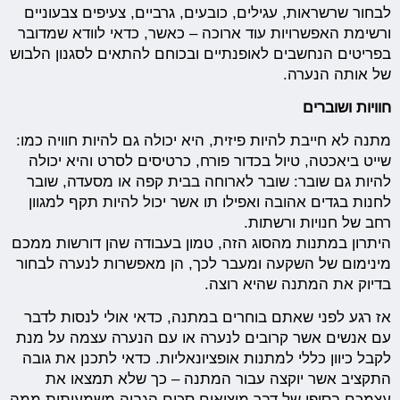
לבחור שרשראות, עגילים, כובעים, גרביים, צעיפים צבעוניים
ורשימת האפשרויות עוד ארוכה – כאשר, כדאי לוודא שמדובר
בפריטים הנחשבים לאופנתיים ובכוחם להתאים לסגנון הלבוש
של אותה הנערה.
חוויות ושוברים
מתנה לא חייבת להיות פיזית, היא יכולה גם להיות חוויה כמו:
שייט ביאכטה, טיול בכדור פורח, כרטיסים לסרט והיא יכולה
להיות גם שובר: שובר לארוחה בבית קפה או מסעדה, שובר
לחנות בגדים אהובה ואפילו תו אשר יכול להיות תקף למגוון
רחב של חנויות ורשתות.
היתרון במתנות מהסוג הזה, טמון בעבודה שהן דורשות ממכם
מינימום של השקעה ומעבר לכך, הן מאפשרות לנערה לבחור
בדיוק את המתנה שהיא רוצה.
אז רגע לפני שאתם בוחרים במתנה, כדאי אולי לנסות לדבר
עם אנשים אשר קרובים לנערה או עם הנערה עצמה על מנת
לקבל כיוון כללי למתנות אופציונאליות. כדאי לתכנן את גובה
התקציב אשר יוקצה עבור המתנה – כך שלא תמצאו את
עצמכם בסופו של דבר מוציאים סכום הגבוה משמעותית ממה