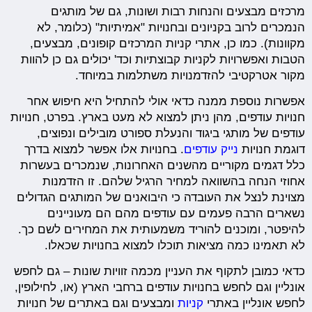
מרכזים מבצעים והנחות רבות ושונות, גם של מותגים
הנמכרים לרוב בקניונים ובחנויות "אמיתיות" (כלומר, לא
מקוונות). כמו כן, אתרי קניות המרכזים קופונים, מבצעים,
הטבות ואפשרויות לקניות קבוצתיות וכד' יכולים גם כן להוות
מקור אטרקטיבי להזדמנויות משתלמות במיוחד.
אפשרות נוספת ממנה כדאי אולי להתחיל היא חיפוש אחר
חנויות עודפים, מהן ניתן למצוא לא מעט בארץ. בפרט, חנויות
עודפים של מותגי ביגוד והנעלת ספורט מובילים ונפוצים,
דוגמת חנויות
נייק עודפים
. בחנויות אלו אפשר למצוא בדרך
כלל דגמים מקוריים מהשנים האחרונות, שנמכרים בעשרות
אחוזי הנחה בהשוואה למחיר הרגיל שלהם. זו הזדמנות
מצוינת לנצל את העובדה כי היבואנים של המותגים הגדולים
נשארים הרבה פעמים עם עודפים מהם הם מעוניינים
להיפטר, ומוכנים להוריד משמעותית את המחירים לשם כך.
לא תאמינו כמה מציאות תוכלו למצוא בחנויות שכאלו.
כדאי כמובן לתקוף את העניין מכמה זוויות שונות – גם לחפש
אונליין וגם לחפש בחנויות עודפים ברחבי הארץ (או, לחילופין,
לחפש אונליין באתרי
קניות
ומבצעים וגם באתרים של חנויות