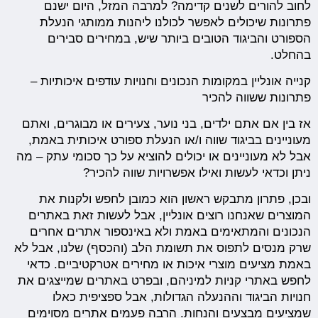
לחוב להורים לשנים קדימה? למרבה המזל, היום ישנם
פתרונות שיכולים לאפשר לכולנו ליהנות ממותגי הנעלת
הספורט והביגוד הטובים ביותר שיש, במחירים סבירים
בהחלט.
קנייה אונליין במקומות הנכונים וחנויות עודפים איכותיות –
פתרונות ששווה להכיר
אז בין אם אתם ילדים, בני נוער, צעירים או מבוגרים, ואתם
מעוניינים בביגוד שווה ו/או הנעלת ספורט איכותית באמת,
אבל לא מעוניינים או יכולים להוציא על כך סכומי עתק – מה
ניתן וכדאי לעשות ואילו אפשרויות שווה להכיר?
ובכן, פתרון מתבקש ראשון הוא כמובן לחפש ולקנות את
המוצרים שאנחנו רוצים אונליין, אבל לעשות זאת באתרים
הנכונים והמתאימים באמת ולא באינספור אתרים אחרים
שרק מנסים לתפוס את תשומת הלב (והכסף) שלנו, אבל לא
באמת מציעים מוצרי איכות או מחירים אטרקטיביים. כדאי
לחפש באתרי קניות למיניהם, ובפרט באתרים שמייצגים את
חנויות הביגוד וההנעלה הגדולות, אבל ספציפית כאלו
שמציעים מבצעים והנחות. הרבה פעמים אתרים מסוימים