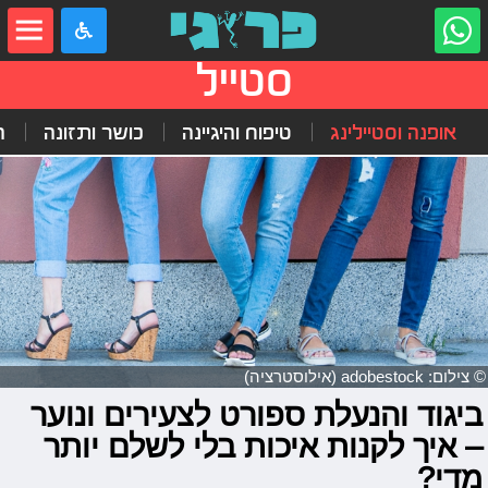
סטייל
אופנה וסטיילינג
טיפוח והיגיינה
כושר ותזונה
ה
© צילום: adobestock (אילוסטרציה)
ביגוד והנעלת ספורט לצעירים ונוער
– איך לקנות איכות בלי לשלם יותר
מדי?