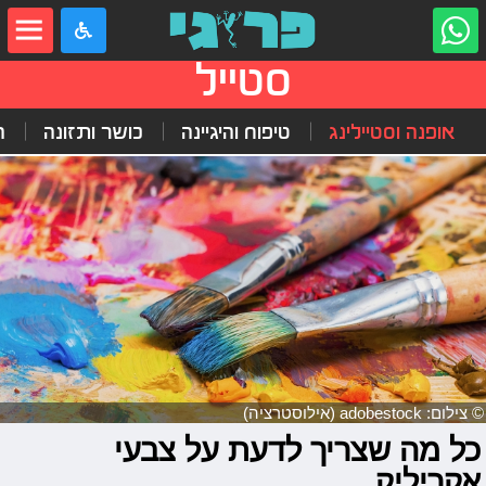
סטייל
אופנה וסטיילינג
טיפוח והיגיינה
כושר ותזונה
ה
© צילום: adobestock (אילוסטרציה)
כל מה שצריך לדעת על צבעי
אקריליק