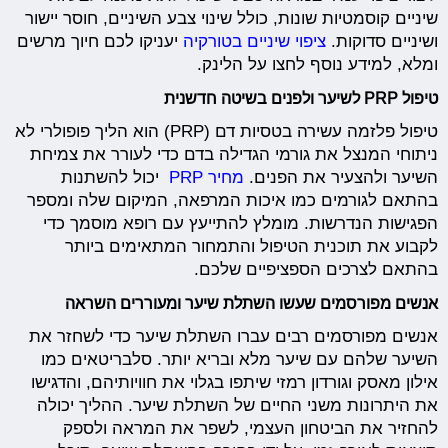
שיניים קוסמטיות שונות, כולל שינוי צבע השיניים, חוסר יישור
ושיניים סדוקות.
ציפוי שיניים בטורקיה
יעניקו לכם חיוך מרשים
ומלא, למידע נוסף לחצו על הלינק.
טיפול PRP לשיער ולפנים בשיטה חדשנית
טיפול פלזמה עשירה בטסיות דם (PRP) הוא הליך פופולרי לא
ניתוחי המנצל את גורמי הגדילה בדם כדי לעורר את צמיחת
השיער ולהצעיר את הפנים.
מחיר PRP
יכול להשתנות
בהתאם לגורמים כמו איכות המרפאה, המיקום שלה ומספר
הפגישות הנדרשות. מומלץ להתייעץ עם רופא מוסמך כדי
לקבוע את תוכנית הטיפול והתמחור המתאימים ביותר
בהתאם לצרכים הספציפיים שלכם.
אנשים מפורסמים שעשו השתלת שיער ומעוררים השראה
אנשים מפורסמים רבים עברו השתלת שיער כדי לשחזר את
השיער שלהם עם שיער מלא ובריא יותר. סלבריטאים כמו
אילון מאסק וגורדון רמזי שיתפו בגלוי את חוויותיהם, והדגישו
את היתרונות משני החיים של השתלת שיער. ההליך יכולה
להחזיר את הביטחון העצמי, לשפר את המראה ולספק