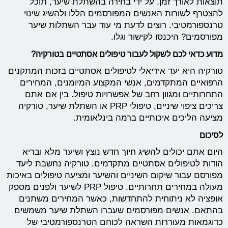
תוצאות לאורך זמן. על ידי בחירה בהשתלת שיער, תוכל
להצטרף לשורות האנשים המפורסמים הללו ולהשיג שינוי
טרנספורמטיבי. רוצים לדעת מי עוד עבר השתלות שיער
מפורסמים? היכנסו לקישור וגלו.
מדוע כדאי לכם לשקול לעבור טיפולים אסתטיים בטורקיה?
טורקיה היא יעד אידיאלי לטיפולים אסתטיים בזכות המתקנים
הרפואיים המתקדמים, אנשי המקצוע המיומנים, המחירים
התחרותיים ומגוון רחב של אפשרויות טיפול. בין אם אתם
צריכים ציפוי שיניים, טיפולי PRP או השתלת שיער, טורקיה
מציעה הליכים איכותיים ברמה בינלאומית.
לסיכום
היום אתם יכולים להשיג חיוך חדש נוצץ ושיער מלא ובריא
הודות לטיפולים אסתטיים מתקדמים. טורקיה נחשבת ליעד
מפורסם עבור שיקום השיניים והשיער ומציעה טיפולים באיכות
מעולה במחירים תחרותיים. טיפול PRP לשיער ולפנים מספק
אופציה לא ניתוחית להתחדשות, כאשר המחירים משתנים
בהתאם. אנשים מפורסמים שעברו השתלת שיער משמשים
כדוגמאות מעוררות השראה לכוחם הטרנספורמטיבי של