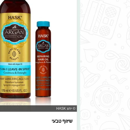
© יחצ HASK
שיזוף טבעי