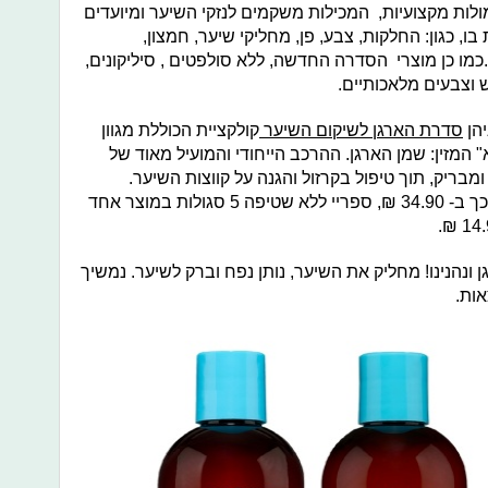
HA עשויים מפורמולות מקצועיות, המכילות משקמים לנזקי השיער ומיועדים
בו, כגון: החלקות, צבע, פן, מחליקי שיער, חמצון,
כמו כן מוצרי הסדרה החדשה, ללא סולפטים , סיליקונים,
ש וצבעים מלאכותיים.
סדרת הארגן לשיקום השיער
קולקציית הכוללת מגוון
מזין: שמן הארגן. ההרכב הייחודי והמועיל מאוד של
בריק, תוך טיפול בקרזול והגנה על קווצות השיער.
הסדרה כוללת: שמפו ב- 34.90 ₪, מרכך ב- 34.90 ₪, ספריי ללא שטיפה 5 סגולות במוצר אחד
נהנינו! מחליק את השיער, נותן נפח וברק לשיער. נמשיך
ות.