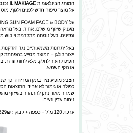
המותג הבינלאומית
IL MAKIAGE
נכנס
על מוצר טיפוח חדש לפנים ולגוף, מוס ל
מעניק שיזוף מושלם, אחיד, בעל מראה 
ומזינים. בעל נוסחה מתקדמת וייבוש מה
בעל יתרונות משמעותיים נגד הזדקנות,
ייצור קולגן – המוצר מסייע בהפחתת קמט
הפיכת העור לחלק, מלא לחות וזוהר. בנ
או נזקי השמש.
הצבע מופיע מיד בזמן המריחה, כך שני
כפולה או גימור לא אחיד. התוצאות הס
ניחוח עדין ונעים.
ערכת 120 מ"ל + כפפה + קבוקי:
329₪, ערכת 60 מ"ל + קבוקי: 9₪