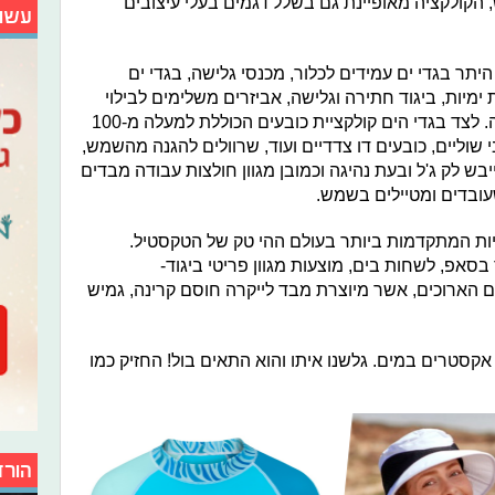
 הקולקציה מאופיינת גם בשלל דגמים בעלי עיצובים
עשו
היתר בגדי ים עמידים לכלור, מכנסי גלישה, בגדי ים
 ימיות, ביגוד חתירה וגלישה, אביזרים משלימים לבילוי
בים ובברכה כגון נעלי ים, משקפי שחייה. לצד בגדי הים קולקציית כובעים הכוללת למעלה מ-100
בי שוליים, כובעים דו צדדיים ועוד, שרוולים להגנה מהשמש,
ם, כפפות להגנה מקרינת UV במייבש לק ג'ל ובעת נהיגה וכמובן מגוון חולצות עבודה מבדים
ובדים ומטיילים בשמש.
יות המתקדמות ביותר בעולם ההי טק של הטקסטיל.
בסאפ, לשחות בים, מוצעות מגוון פריטי ביגוד-
 הארוכים, אשר מיוצרת מבד לייקרה חוסם קרינה, גמיש
סטרים במים. גלשנו איתו והוא התאים בול! החזיק כמו
הורד