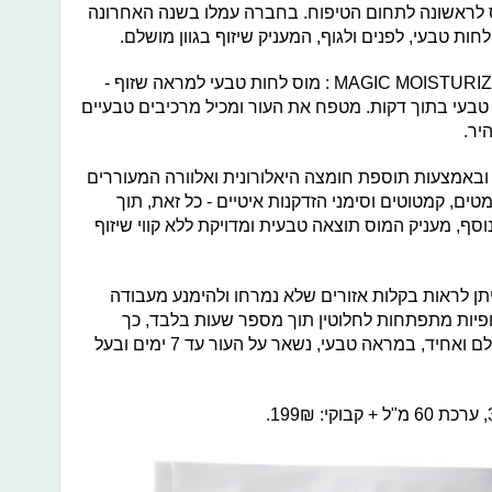
 לראשונה לתחום הטיפוח. בחברה עמלו בשנה האחרונה
חות טבעי, לפנים ולגוף, המעניק שיזוף בגוון מושלם.
על MAGIC MOISTURIZING SUN FOAM FACE & BODY : מוס לחות טבעי למראה שזוף -
טבעי בתוך דקות. מטפח את העור ומכיל מרכיבים טבעיים
יר.
 ובאמצעות תוספת חומצה היאלורונית ואלוורה המעוררים
ים, קמטוטים וסימני הזדקנות איטיים - כל זאת, תוך
וסף, מעניק המוס תוצאה טבעית ומדויקת ללא קווי שיזוף
תן לראות בקלות אזורים שלא נמרחו ולהימנע מעבודה
ופיות מתפתחות לחלוטין תוך מספר שעות בלבד, כך
שמהר מאוד ניתן להתהדר בשיזוף מושלם ואחיד, במראה טבעי, נשאר על העור עד 7 ימים ובעל
19.