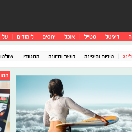
ה
דיגיטל
סטייל
אוכל
יחסים
לימודים
על 
ינג
טיפוח והיגיינה
כושר ותזונה
הסטודיו
שולטו
המומ