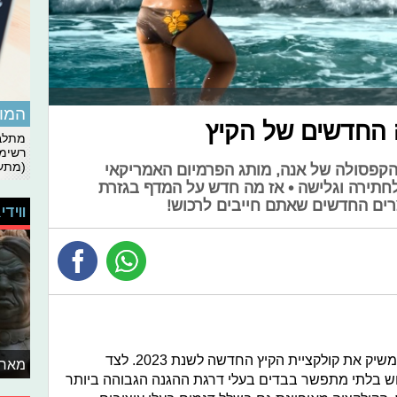
המומ
ה החדשים של הקיץ
מתלבט
רשימת
(מתעד
 הקפסולה של אנה, מותג הפרמיום האמריקאי
לחתירה וגלישה • אז מה חדש על המדף בגזרת
רים החדשים שאתם חייבים לרכוש!
ווידי
SunWay, מותג בגדי ההגנה מהשמש, משיק את קולקציית הקיץ החדשה לשנת 2023. לצד
מאחו
 בלתי מתפשר בבדים בעלי דרגת ההגנה הגבוהה ביותר