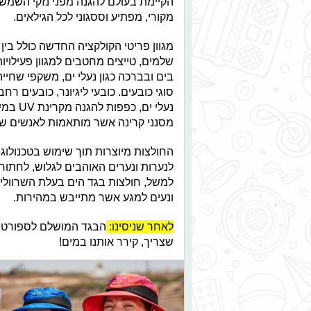
הקיימת בעולם להגנה מפני נזקי השמש,
מקורי, מפתיע וססגוני לכל הגילאים.
מגוון פריטי הקולקציה החדשה כולל בין 
שלמים, טייצים מחטבים למגוון פעילויות
סוגי כובעים. כובעי ליגיונר, כובעים רח
נעלי י
מסנני קרינה אשר מותאמות לאנשים שע
החולצות מיוצרות תוך שימוש בטכנולוג
לנערות ונערים האוהבים לגלוש, לחתור 
למשל, חולצות בגד הים בעלת השרוולים
ונעים למגע אשר מתייבש במהירות.
לאחר שניסינו:
הבגד המושלם לספורט אק
שצריך, קירר אותנו במים!