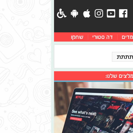
מדים
דה סטורי
שחקו
תתתת
לצים שלנו: