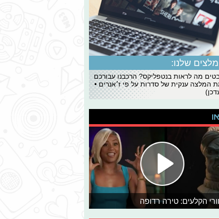
לצים שלנו:
ים מה לראות בנטפליקס? הרכבנו עבורכם
 המלצה ענקית של סדרות על פי ז׳אנרים •
כן)
או
רי הקלעים: טירה רדופה