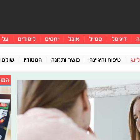
ה
דיגיטל
סטייל
אוכל
יחסים
לימודים
על 
ינג
טיפוח והיגיינה
כושר ותזונה
הסטודיו
שולטו
המומ