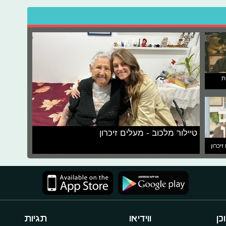
ת
טיילור מלכוב - מעלים זיכרון
זיכרון
כן
ווידיאו
תגיות