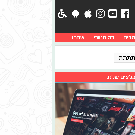
מדים
דה סטורי
שחקו
תתתת
לצים שלנו: