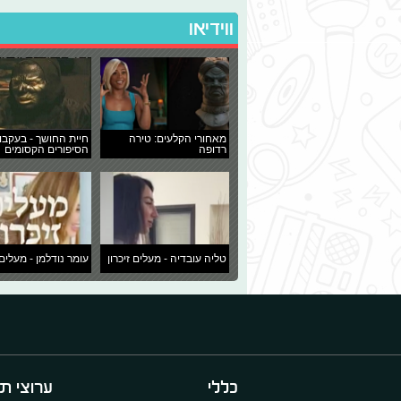
ווידיאו
מאחורי הקלעים: טירה
חיית החושך - בעקבו
רדופה
הסיפורים הקסומים
טליה עובדיה - מעלים זיכרון
עומר נודלמן - מעלים 
כללי
ערוצי תו