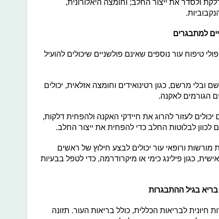
לקת ולסדר את ייצור החלב; וחומצה היאלורונית,
קבוביות.
יים למתבגרים
ולי טיפוח עור נוספים שאינם פולשניים שיכולים להועיל
ם ובלי מרשם, כגון רטינואידים וחומצה אזלאית, יכולים
ם הגורמים לאקנה.
דום יכולים לעזור להרוג את חיידקי האקנה ולהפחית דלקות,
ים לכוון לבלוטות החלב כדי להפחית את ייצור החלב.
ות מורשות ורופאי עור יכולים לבצע חילוץ של ראשים
שית, כגון פילינג כימי או מיקרודרמה, כדי לטפל בבעיות
 בריא בגיל ההתבגרות
 חיונית לבריאות הכללית, כולל בריאות העור. תזונה