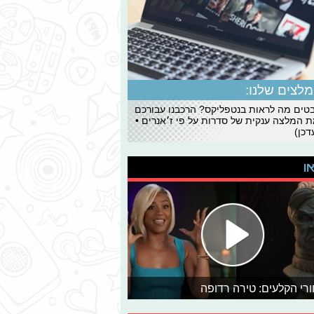
לצים שלנו:
ים מה לראות בנטפליקס? הרכבנו עבורכם
 המלצה ענקית של סדרות על פי ז׳אנרים •
כן)
או
רי הקלעים: טירה רדופה