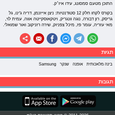
התוכן מטעם סמסונג, עידו איז׳ק.
בקורס לקחו חלק 12 סטודנטיות: ניצן אייזנמן, דריה ג'ינו, גל
גריסק, רון דבורה, נוגה וונגריק, ויטקאוסקייטה אווה, עמית לוי,
מאי עזריה, עומר פז, מיכל צפניוק, שירה רזניקוב ואור שמואלי.
תגיות
בינה מלאכותית
אופנה
שנקר
Samsung
תגובות