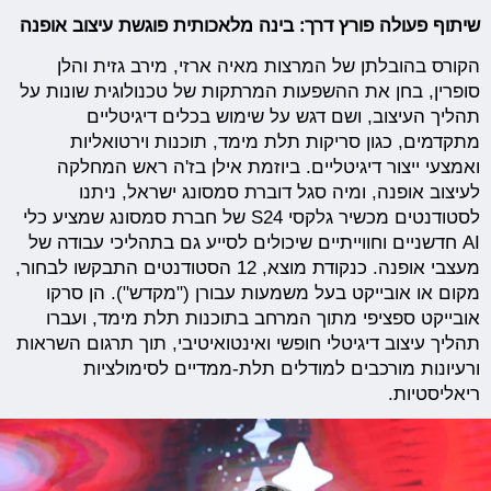
שיתוף פעולה פורץ דרך: בינה מלאכותית פוגשת עיצוב אופנה
הקורס בהובלתן של המרצות מאיה ארזי, מירב גזית והלן
סופרין, בחן את ההשפעות המרתקות של טכנולוגית שונות על
תהליך העיצוב, ושם דגש על שימוש בכלים דיגיטליים
מתקדמים, כגון סריקות תלת מימד, תוכנות וירטואליות
ואמצעי ייצור דיגיטליים. ביוזמת אילן בז'ה ראש המחלקה
לעיצוב אופנה, ומיה סגל דוברת סמסונג ישראל, ניתנו
לסטודנטים מכשיר גלקסי S24 של חברת סמסונג שמציע כלי
AI חדשניים וחווייתיים שיכולים לסייע גם בתהליכי עבודה של
מעצבי אופנה. כנקודת מוצא, 12 הסטודנטים התבקשו לבחור,
מקום או אובייקט בעל משמעות עבורן ("מקדש"). הן סרקו
אובייקט ספציפי מתוך המרחב בתוכנות תלת מימד, ועברו
תהליך עיצוב דיגיטלי חופשי ואינטואיטיבי, תוך תרגום השראות
ורעיונות מורכבים למודלים תלת-ממדיים לסימולציות
ריאליסטיות.