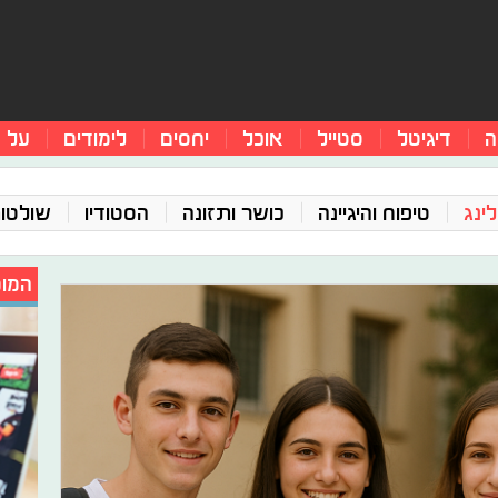
ה
דיגיטל
סטייל
אוכל
יחסים
לימודים
על 
ינג
טיפוח והיגיינה
כושר ותזונה
הסטודיו
שולטו
המומ