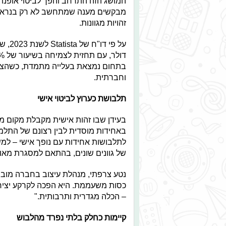
המושג הזה התרחב והפך לביטוי אופנתי, 
מבקשים מענה שמתחשב לא רק בנראות א
זהויות מגוונות.
בתחום נמצאת בעלייה מתמדת, כשהצור
וחברתית.
תלבושת כערוץ לביטוי אישי
בעידן שבו זהות אישית מקבלת מקום מרכ
באחידות מוסדית לבין רצונם של התלמי
לתלבושות אחידות עם נופך אישי – למ
של גוונים שונים, בהתאם למסגרת מאו
נטע צרפתי, מנהלת עיצוב בחברה מוביל
כסות משעממת. היא הפכה לקרקע יצירת
– הכלה מגדרית ותרבותית."
קיימות כחלק בלתי נפרד מהלבוש