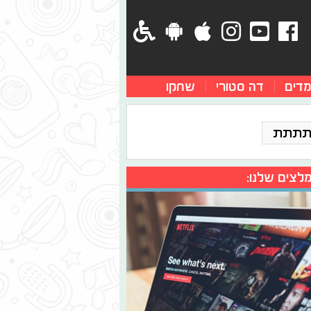
מדים
דה סטורי
שחקו
תתתת
לצים שלנו: