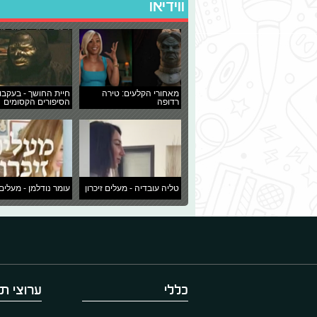
ווידיאו
מאחורי הקלעים: טירה
חיית החושך - בעקבו
רדופה
הסיפורים הקסומים
טליה עובדיה - מעלים זיכרון
עומר נודלמן - מעלים 
כללי
ערוצי תו