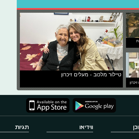
ת
טיילור מלכוב - מעלים זיכרון
זיכרון
כן
ווידיאו
תגיות