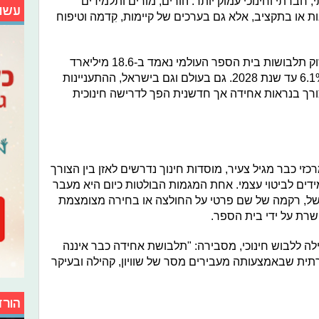
חברתי וחינוכי עמוק יותר. הורים, מורים ותלמידים
עשו
ו בתקציב, אלא גם בערכים של קיימות, קִדמה וטיפוח
על פי דו"ח של Statista לשנת 2023, שוק תלבושות בית הספר העולמי נאמד ב-18.6 מיליארד
דולר, עם תחזית לצמיחה בשיעור של 6.1% עד שנת 2028. גם בעולם וגם בישראל, ההתעניינות
ך בנראות אחידה אך חדשנית הפך לדרישה חינוכית
זי כבר מגיל צעיר, מוסדות חינוך נדרשים לאזן בין הצורך
דים לביטוי עצמי. אחת המגמות הבולטות כיום היא מעבר
של, רקמה של שם פרטי על החולצה או בחירה מצומצמת
שרת על ידי בית הספר.
ה ללבוש חינוכי, מסבירה: "תלבושת אחידה כבר איננה
ית שבאמצעותה מעבירים מסר של שוויון, קהילה ובעיקר
הורד