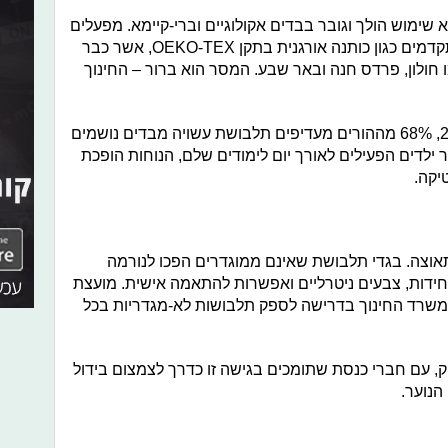
המגמות הבולטות לשנת 2025 היא שימוש הולך וגובר בבדים אקולוגיים וברי-קיימא. מפעלים
כמו "נגב טקסטיל" מציגים פתרונות מתקדמים כגון כותנה אורגנית בתקן OEKO-TEX, אשר כבר
חולון, פרדס חנה ובאר שבע. המסר הוא ברור – החינוך
לפי סקר של Ynet Parents בשנת 2023, 68% מההורים מעדיפים תלבושת עשויה מבדים נושמים
ר ילדים הפעילים לאורך יום לימודים שלם, הנוחות הופכת
יקה.
וצה. בגדי תלבושת שאינם ממוגדרים הפכו לנורמה
חידות, צבעים ניטרליים ואפשרות להתאמה אישית. מועצת
משרד החינוך בדרישה לספק תלבושות לא-מגדריות בכל
, עם חברי כנסת שתומכים בגישה זו כדרך לצמצום בידול
הנוער.