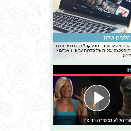
לצים שלנו:
ים מה לראות בנטפליקס? הרכבנו עבורכם
 המלצה ענקית של סדרות על פי ז׳אנרים •
כן)
או
רי הקלעים: טירה רדופה