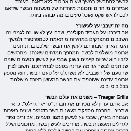
לבשר להתבשל במשך שעות ארוכות ללא דאגה, בעזרת
אביזרים מיוחדים ותכונות מיוחדות של מעשנות הבשר שידאגו
לכם לראש שקט ואוכל טעים ברמה גבוהה ביותר.
מה זה "שבבי עץ לעישון"?
אם דיברנו על העתיד הקולינרי, שבבי עץ לעישון זה לגמרי זה.
השבבים מתפרקים במהירות מותאמת לטמפרטורה ולמשך
הזמן הארוך שבחרתם לעשן את הבשר שלכם בו, ונותנים
ארומה מושלמת לבשר. המהפך המדהים שאנחנו מתרגשים
לגביו הוא שכיום קיימים בשוק שבבי עץ לעישון בטעמים שונים
שנותנים לבשר ארומה עדינה בטעם לבחירתכם. חשוב לציין
שהטעם של השבבים לא משתלט על טעם הבשר, הוא מספק
ארומה עדינה שעוטפת את הבשר המעושן בצורה מושלמת
בכל ביס וביס.
Traeger Grills – משנים את עולם הבשר
אם אתם עדיין לא מכירים את חברת "טרייגר גרילס", כדאי
שתכירו. החברה מספקת מעשנות בשר בדגמים שונים באיכות
הגבוהה בארץ, שבבי עץ לעישון במגוון טעמים, אביזרים וציוד
לגרילים ומעשנות בשר, מדריכים לעישון בשר, מתכונים ושלל
דברים אחרים שיהפכו את החוויה שלכם ללא פחות