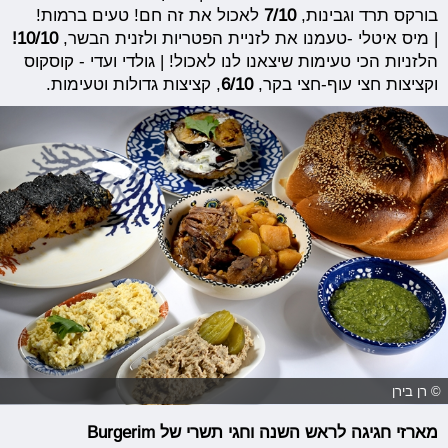
בורקס תרד וגבינות,
7/10
לאכול את זה חם! טעים ברמות!
| מיס איטלי -טעמנו את לזניית הפטריות ולזנית הבשר,
10/10!
הלזניות הכי טעימות שיצאנו לנו לאכול! | גולדי ועדי - קוסקוס
וקציצות חצי עוף-חצי בקר,
6/10
, קציצות גדולות וטעימות.
© רן בירן
מארזי חגיגה לראש השנה וחגי תשרי של Burgerim