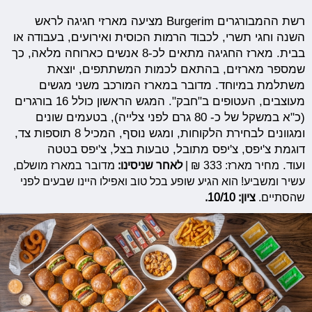
רשת ההמבורגרים Burgerim מציעה מארזי חגיגה לראש
השנה וחגי תשרי, לכבוד הרמות הכוסית ואירועים, בעבודה או
בבית. מארז החגיגה מתאים לכ-8 אנשים כארוחה מלאה, כך
שמספר מארזים, בהתאם לכמות המשתתפים, יוצאת
משתלמת במיוחד. מדובר במארז המורכב משני מגשים
מעוצבים, העטופים ב"חבק". המגש הראשון כולל 16 בורגרים
(כ"א במשקל של כ- 80 גרם לפני צלייה), בטעמים שונים
ומגוונים לבחירת הלקוחות, ומגש נוסף, המכיל 8 תוספות צד,
דוגמת צ'יפס, צ'יפס מתובל, טבעות בצל, צ'יפס בטטה
ועוד.
מחיר מארז: 333 ₪ |
לאחר שניסינו:
מדובר במארז מושלם,
עשיר ומשביע! הוא הגיע שופע בכל טוב ואפילו היינו שבעים לפני
שהסתיים.
ציון: 10/10.