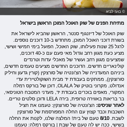
© בועז לביא
מתיחת הפנים של שוק האוכל המוכן הראשון בישראל
שוק האוכל של דיזנגוף סנטר, הראשון שהביא לישראל את
בשורת דוכני האוכל המוכן, מתחדש ב-10 דוכנים נוספים.
לרגל 25 שנות פעילותו, שוק האוכל, הפועל בימי חמישי ושישי,
מציע כעת מגוון רחב וגדול מאי פעם עם כ-40 דוכנים,
שמציעים מגוון רחב ועשיר של מאכלי עדות וטרנדים
קולינאריים חדשים. הדוכנים החדשים מציעים טעמים חדשים,
ביניהם המעדנייה של הצ'ונטיה של סורצקין (קורין גדעון וחיליק
סורוצקין), ממתקים בעבודת יד מבית השוקולטיירית עדי
אנדולט, מקרוני בוטיק של OLALA, דוכן של בורקס רמלה
המקורי, מאפים בוכרים בעבודת יד, מעדני המטבח הטוניסאי,
בר בריאות באווירה טרופית, בירה LELA ודוכן סלטים טריים.
לאחר שניסינו:
הצ'ונטיה של סורוצקין: טעמנו את חציל
השכבות וכבד קצוץ עם החלה המפורסמת של סורוצקין
לשבת.
8/10
טעם של בית! המלצה שלנו, לקנות את החלה
בשישי, ככה יש לה טעם של שבת | בורקס רמלה: טעמנו