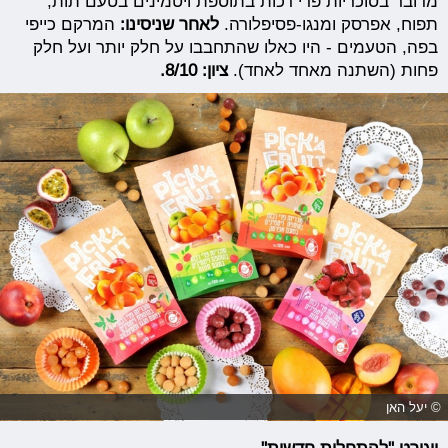
מדובר בסוכריות פרי רכות בתוספת ויטמינים בטעם תות,
תפוח, אפרסק ומנגו-פסיפלורה.
לאחר שניסינו:
המרקם כייפי
בפה, הטעמים - היו כאלו שהתחבבו על חלק יותר ועל חלק
פחות (השתנה מאחד לאחד).
ציון: 8/10.
© יעל האן