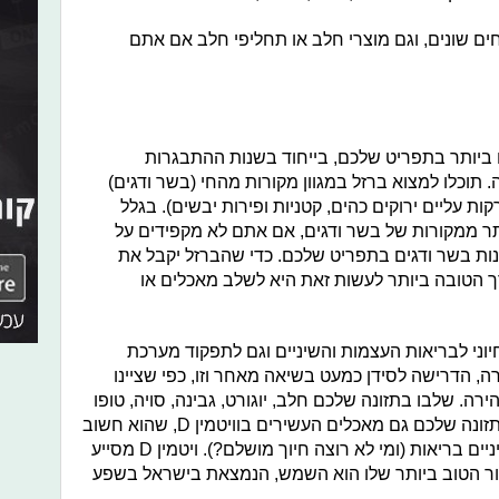
ם שונים, וגם מוצרי חלב או תחליפי חלב אם אתם
ם ביותר בתפריט שלכם, בייחוד בשנות ההתבגרות
תוכלו למצוא ברזל במגוון מקורות מהחי (בשר ודגים)
ות עליים ירוקים כהים, קטניות ופירות יבשים). בגלל
תר ממקורות של בשר ודגים, אם אתם לא מקפידים על
מנות בשר ודגים בתפריט שלכם. כדי שהברזל יקבל את
ך הטובה ביותר לעשות זאת היא לשלב מאכלים או
יוני לבריאות העצמות והשיניים וגם לתפקוד מערכת
 הדרישה לסידן כמעט בשיאה מאחר וזו, כפי שציינו
. שלבו בתזונה שלכם חלב, יוגורט, גבינה, סויה, טופו
או דגני בוקר מועשרים בסידן. הוסיפו לתזונה שלכם גם מאכלים העשירים בוויטמין D, שהוא חשוב
במיוחד לבניית השרירים, העצמות ולשיניים בריאות (ומי לא רוצה חיוך מושלם?). ויטמין D מסייע
קור הטוב ביותר שלו הוא השמש, הנמצאת בישראל בשפע