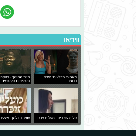
ווידיאו
מאחורי הקלעים: טירה
חיית החושך - בעקבו
רדופה
הסיפורים הקסומים
טליה עובדיה - מעלים זיכרון
עומר נודלמן - מעלים 