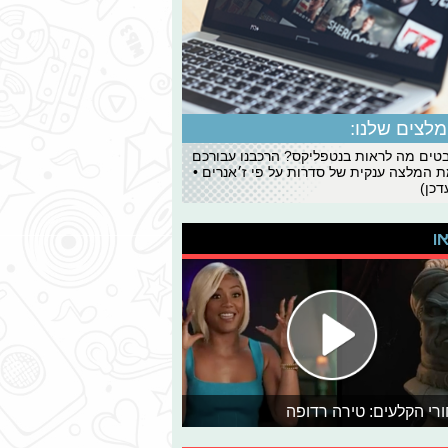
לצים שלנו:
ים מה לראות בנטפליקס? הרכבנו עבורכם
 המלצה ענקית של סדרות על פי ז׳אנרים •
כן)
או
רי הקלעים: טירה רדופה