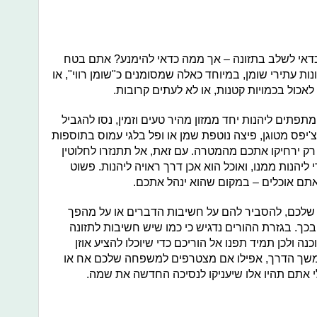
כדאי לשלב בתזונה – אך ממה כדאי להימנע? אתם בטח
ת עתירי שומן, במיוחד כאלה שמסומנים כ"שומן רווי", או
לאכול בכמויות קטנות, או לא לעתים קרובות.
תים ליהנות יחד ממזון מהיר טעים וזמין, נסו להגביל
'יפס מטוגן, פיצה נוטפת שמן או ופל בלגי עמוס בתוספות
ק ירחיקו אתכם מהמטרה. עם זאת, אל תתנזרו לחלוטין
ליהנות ממנו, ואוכל הוא אכן דרך ראויה ליהנות. פשוט
אתם אוכלים – במקום שהוא ינהל אתכם.
 שלכם, להסביר להם על חשיבות הדברים או על מהפך
ך. בגזרת ההורים נדגיש כי כמו שיש חשיבות לתזונה
ה ולכן תמיד תפנו אל הוריכם כדי שיוכלו להציע אוזן
משך הדרך, אפילו אם מצטרפים למשפחה שלכם אח או
י אתם תהיו אלו שיעניקו לנסיכה החדשה את שמה.