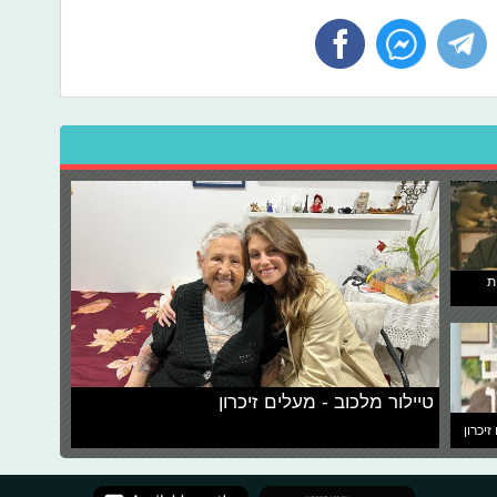
ת
טיילור מלכוב - מעלים זיכרון
זיכרון