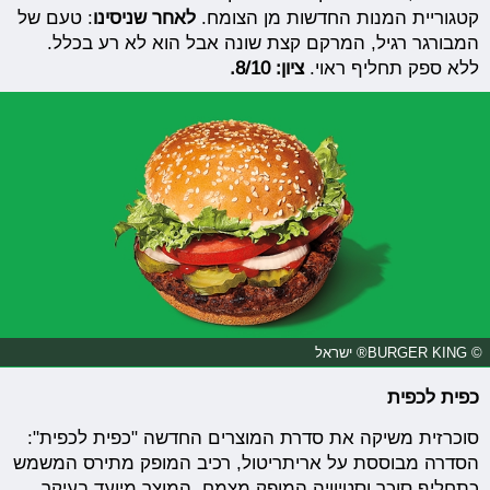
קטגוריית המנות החדשות מן הצומח.
לאחר שניסינו
: טעם של
המבורגר רגיל, המרקם קצת שונה אבל הוא לא רע בכלל.
ללא ספק תחליף ראוי.
ציון: 8/10.
© BURGER KING® ישראל
כפית לכפית
סוכרזית משיקה את סדרת המוצרים החדשה "כפית לכפית":
הסדרה מבוססת על אריתריטול, רכיב המופק מתירס המשמש
כתחליף סוכר וסטיוויה המופק מצמח. המוצר מיועד בעיקר