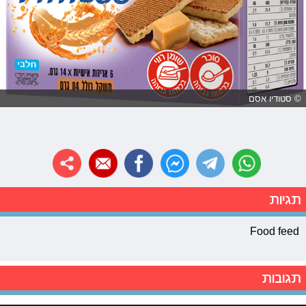
© סטודיו אסם
תגיות
Food feed
תגובות