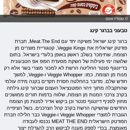
© סטודיו אסם
טבעוני בברגר קינג
ברגר קינג ישראל משיקה יחד עם Meat.The End, חברת
פודטק ישראלית את Veggie Kings, קטגוריית מוצרים מן
הצומח, שתימכר בשלב ראשון באופן בלעדי בישראל. בתום
שלושה ימי פעילות של השקת מסעדת הפופ אפ הטבעונית
בדיזנגוף סנטר החליטה הרשת לא למכור מוצרי בשר אלא רק
מנות מן הצומח, כמו: Veggie Whopper ו-Veggie, למשך
חודש שלם. מדובר בהחלטה חסרת תקדים בקנה מידה עולמי
שהתקבלה מתוך זיהוי הפוטנציאל העצום שברגר קינג גילתה
בקרב צרכני המנות מן הצומח, שלווה בדמות תורים ממושכים
מחוץ לסניף דיזנגוף סנטר וכן ביקוש אדיר למנות מן הצומח
החדשים שהשיקה הרשת בקרב קהל הצרכנים. בשל הציפייה
הגוברת למוצרי Veggie Whopper ו-Veggie כבר הלילה חברת
הפודטק הישראלית MEAT THE END נכנסו לעבודה
מאומצת, בכדי לספק מענה לביקוש הרב להגדלת ייצור