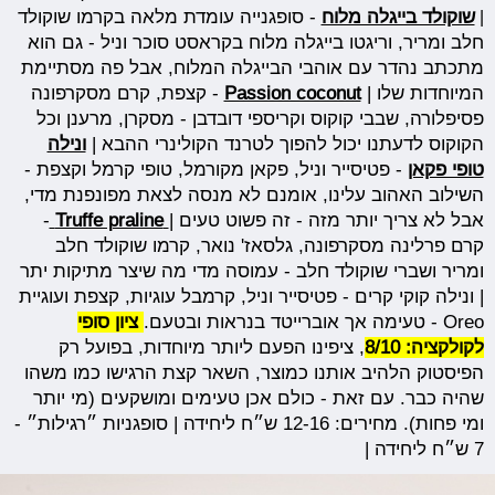
|
שוקולד בייגלה מלוח
- סופגנייה עומדת מלאה בקרמו שוקולד
חלב ומריר, וריגטו בייגלה מלוח בקראסט סוכר וניל - גם הוא
מתכתב נהדר עם אוהבי הבייגלה המלוח, אבל פה מסתיימת
המיוחדות שלו |
Passion coconut
- קצפת, קרם מסקרפונה
פסיפלורה, שבבי קוקוס וקריספי דובדבן - מסקרן, מרענן וכל
הקוקוס לדעתנו יכול להפוך לטרנד הקולינרי ההבא |
ונילה
טופי פקאן
- פטיסייר וניל, פקאן מקורמל, טופי קרמל וקצפת -
השילוב האהוב עלינו, אומנם לא מנסה לצאת מפונפנת מדי,
אבל לא צריך יותר מזה - זה פשוט טעים |
Truffe praline
-
קרם פרלינה מסקרפונה, גלסאז' נואר, קרמו שוקולד חלב
ומריר ושברי שוקולד חלב - עמוסה מדי מה שיצר מתיקות יתר
| ונילה קוקי קרים - פטיסייר וניל, קרמבל עוגיות, קצפת ועוגיית
Oreo - טעימה אך אוברייטד בנראות ובטעם.
ציון סופי
לקולקציה: 8/10
, ציפינו הפעם ליותר מיוחדות, בפועל רק
הפיסטוק הלהיב אותנו כמוצר, השאר קצת הרגישו כמו משהו
שהיה כבר. עם זאת - כולם אכן טעימים ומושקעים (מי יותר
ומי פחות). מחירים: 12-16 ש״ח ליחידה | סופגניות ״רגילות״ -
7 ש״ח ליחידה |