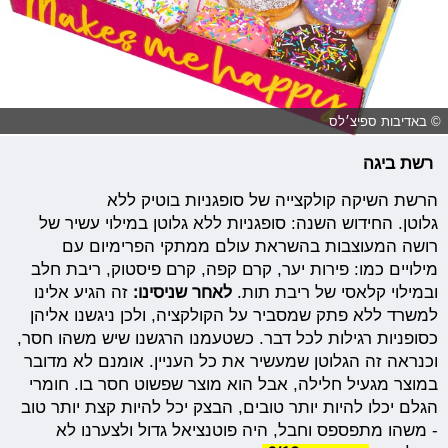
© באדיבות ספיצ׳לס
רשת ביגה
הרשת השיקה קולקצייה של סופגניות בוטיק ללא
גלוטן. החידוש השנה: סופגניות ללא גלוטן במילוי עשיר של
רושה המעוצבות בהשראת עולם ממתקי הפרימיום עם
מילויים כמו: פירות יער, קרם קפה, קרם פיסטוק, ריבת חלב
ובמילוי קלאסי של ריבת תות.
לאחר שניסינו:
זה הגיע אלינו
למשרד ללא פתק שמסביר על הקולקציה, ולכן ניגשנו אליהן
כסופניות רגילות לכל דבר. כשטעמנו הרגשנו שיש משהו חסר,
וכנראה זה הגלוטן שמעשיר את כל העניין. אומנם לא מדובר
במוצר מגעיל חלילה, אבל הוא מוצר שפשוט חסר בו. חומרי
הגלם יכלו להיות יותר טובים, הבצק יכל להיות קצת יותר טוב
- משהו מתפספס וחבל, היה פוטנציאל גדול ולצערנו לא