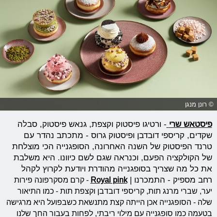
© רונן מנגן
פיסטאש שרי
- ורטיגו פיסטוק וקצפת, גנאש פיסטוק, סבלה
שקדים, קריספי דובדבן ופיסטוק גרוס - מתכתב נהדר עם
טרנד הפיסטוק של השנה האחרונה, הסופגנייה הכי מוצלחת
של הקולקציה הפעם, וכנראה שגם לשם כיוונו. היא משלבת
את כל מה שצריך בסופגנייה מהודרת ויודעת לקרוץ לקהל
רחב מספיק - התמכרנו |
Royal pink
- קרם מסקרפונה פירות
יער, שברי מרנג תות, קריספי דובדבן וקצפת תות - כמו התיאור
שלה - הסופגנייה אכן הייתה קצת מתנשאת כשבפועל היא מרגישה
בטעמה כמו סופגנייה עם מילוי ריבתי, לפחות בעבור החך שלנו