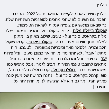
רולדין
רולדין משיקה את קולקציית הסופגניות של 2022. החברה
הפכה עם השנים לזו שהכי מחכים לסופגניות השנתיות שלה,
כך שבאנו מראש עם ציפייה ענקית לקראת הטעימות.
שוקולד בייגלה מלוח
- קרמו שוקולד חלב ומריר, וריגטו בייגלה
מלוח בקראסט סוכר וניל - טעים, שילוב מאוזן בין מתוק
למלוח נותן טוויסט מעניין בפה |
שוקולד פארטי
- קרמו שוקולד
חלב ומריר, גלסאז' נואר וסוכריות צבעוניות - לטעמנו היה
מתוק ׳אובר׳, לא יותר מדי מיוחד אך כמובן טעים |
וניל פירות
יער
- פטיסייר וניל ומרמלדת פירות יער בקראסט סוכר וניל -
מתאים לחובבי טעמי הפירות, חביב לגמרי, אבל מרגיש כמו
משהו שהיה כבר |
דולצ'ה קרמל -
קרם דולצ'ה פלור דה סל,
טופי קרמל בקראסט סוכר וניל - נתנה תחושה של מעין לונה
פארק חגיגי, אך גם היא לא הרגישה לנו מיוחדת יתר על
המידה |