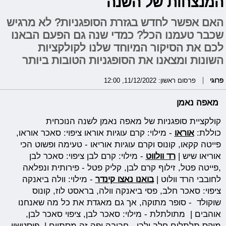
המנצחות של השנה
האם אפשר לחדש בגזרת הסופגניות? לא מרגיש
שכבר טעמנו הכל? כמדי שנה גם הפעם הבאנו
לכם את הסיקור המיוחד שלנו לקולקציות
השונות ומצאנו את הסופגניות הטובות ביותר
פרוגי
פרסום ראשון: 11/12/2022, 12:00
מאפה נאמן
קולקציית סופגניות של מאפה נאמן לשנה הנוכחית
כוללת:
אוראו
- מילוי: קרם עוגיות אוראו ציפוי: סאכר אוראו,
פייטה קקאו, קונוס וקרם עוגיות אוריאו - טעימה ופשוט הכי
אוריאו שיש |
רד וולווט
- מילוי: קרם לבן ציפוי: סאכר לבן
,פייטה פטל, זילוף קרם לבן, קליק פטל - פירותית ונפלאה
לחובבי הרד וולוט |
בואנו נאצו קינדר
- מילוי: וולה ביאנקה
ציפוי: סאכר חלב, פסי ביאנקה וולה, בראסט לוז, קונוס
שוקולד - סופר מתוקה, אך גם מאגדת את כל מה שאנחנו
אוהבים | מתולתלת - מילוי: סאכר לבן, ציפוי סאכר לבן,
מיקס תלתלים חלב ולבן - חביבה ופה זה מסתיים | פיסטשיו -