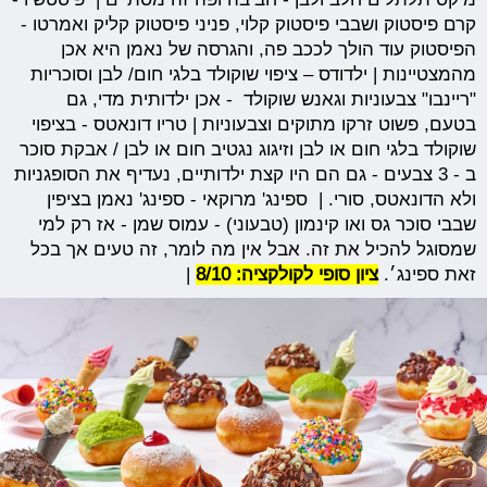
קרם פיסטוק ושבבי פיסטוק קלוי, פניני פיסטוק קליק ואמרטו -
הפיסטוק עוד הולך לככב פה, והגרסה של נאמן היא אכן
מהמצטיינות | ילדודס – ציפוי שוקולד בלגי חום/ לבן וסוכריות
"ריינבו" צבעוניות וגאנש שוקולד - אכן ילדותית מדי, גם
בטעם, פשוט זרקו מתוקים וצבעוניות | טריו דונאטס - בציפוי
שוקולד בלגי חום או לבן וזיגוג נגטיב חום או לבן / אבקת סוכר
ב - 3 צבעים - גם הם היו קצת ילדותיים, נעדיף את הסופגניות
ולא הדונאטס, סורי. | ספינג' מרוקאי - ספינג' נאמן בציפין
שבבי סוכר גס ואו קינמון (טבעוני) - עמוס שמן - אז רק למי
שמסוגל להכיל את זה. אבל אין מה לומר, זה טעים אך בכל
זאת ספינג׳.
ציון סופי לקולקציה: 8/10
|