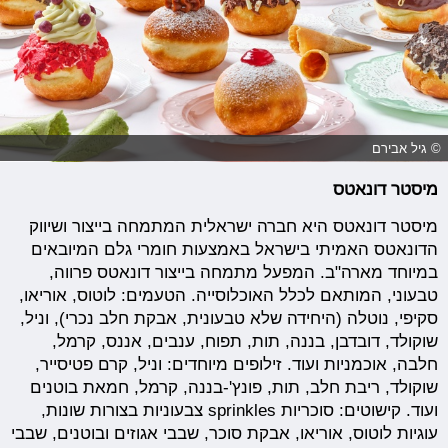
© גיל אבירם
מיסטר דונאטס
מיסטר דונאטס היא חברה ישראלית המתמחה בייצור ושיווק
הדונאטס האמיתי בישראל באמצעות חומרי גלם המיובאים
במיוחד מארה"ב. המפעל מתמחה בייצור דונאטס פרווה,
טבעוני, המותאם לכלל האוכלוסייה. הטעמים: לוטוס, אוריאו,
סקיפי, נוטלה (היחידה שלא טבעונית, אבקת חלב נכרי), וניל,
שוקולד, דובדבן, בננה, תות, תפוח, ענבים, אננס, קרמל,
חלבה, אוכמניות ועוד. זילופים מיוחדים: וניל, קרם פטיסייר,
שוקולד, ריבת חלב, תות, פונץ'-בננה, קרמל, חמאת בוטנים
ועוד. קישוטים: סוכריות sprinkles צבעוניות בצורות שונות,
עוגיות לוטוס, אוריאו, אבקת סוכר, שבבי אגוזים ובוטנים, שבבי