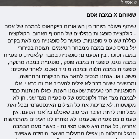
© אסף לוי
שואורום X במבה אסם
שיתוף פעולה מיוחד בין השואורום בייקהאוס לבמבה של אסם
- קולקציית סופגניות במילויים של החטיף האהוב. הקולקציה
כוללת שש סוגי סופגניות, כאשר כל סופגנייה ממולאת בקרם
על בסיס טעם במבה ממבחר הטעמים ותצופה בפירורי
במבה וסוכר. בין הטעמים: סופגניית במבה קלאסית, סופגניית
במבה נוגט, סופגניית במבה פופקו, סופגניית במבה מתוקה,
סופגניית במבה חלווה ובמבה מיני דונאטס. לאחר שניסינו:
פשוט וואו. אנחנו מנסים לתאר את הביקורת והתחושה,
ומרגישים ששום דבר לא יצליח להעביר את זה כראוי. אלו
הסופגניות הכי טעימות שטעמנו השנה, כאלו הנותנות כבוד
לבמבה מצד אחד ולקונספט של סופגנייה מצד שני. הן לא
מקושטות, לא צריכות את כל הצילום האינסטגרמי ובכל זאת
מצליחות להיות הדבר הכי טוב שאכלנו בז׳אנר הפעם. אין
טעמים בסופגנייה שטעמנו ולא נפתחו לנו העיניים מהתרגשות
אחריה, כל אחת היא פשוט מצויינת - כאשר טעם הבמבה
הרגיל והחלווה הן אפילו מתעלות השאר. היחידה שאפשר