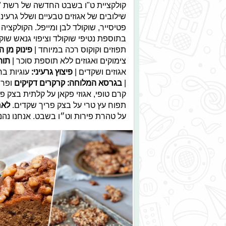
קולקציית ט"ו בשבט החדשה של רשת "מ
שילובים של אגוזים טבעיים ושלל גרעינ
פטיסייר, שוקולד לבן ומייפל. הקולקציה
בתוספת נטיפי שוקולד וציפוי גנאש שוקו
תפוזים וקוקוס רכה במיוחד |
פינוק מן ה
צימוקים ואגוזים ללא תוספת סוכר |
תות
אגוזים ושקדים |
פיצוץ גרעיני:
עוגיות בר
|
בגרסא המלוחה: קרקרים דקיקים
ופרי
קרם טופי, אגוזי פקאן על קלתית בצק פ
תפוח עץ טרי על בצק פריך שקדים.
לאח
על טהרת פירות וט״ו בשבט. אנחנו נהני