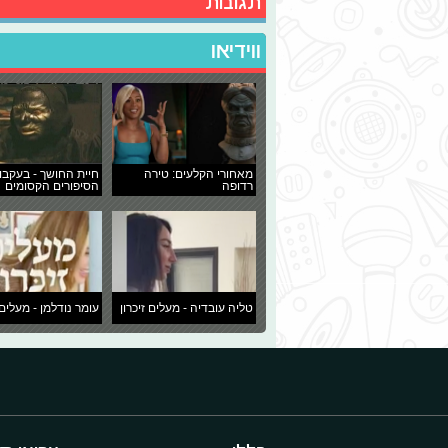
תגובות
ווידיאו
מאחורי הקלעים: טירה
חיית החושך - בעקבו
רדופה
הסיפורים הקסומים
טליה עובדיה - מעלים זיכרון
עומר נודלמן - מעלים 