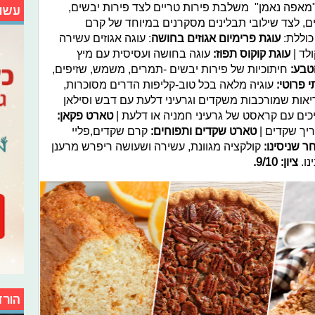
אפה נאמן" משלבת פירות טריים לצד פירות יבשים,
עשו
ים, לצד שילובי תבלינים מסקרנים במיוחד של קרם
 כוללת:
עוגת פרימיום אגוזים בחושה
: עוגה אגוזים עשירה
לד |
עוגת קוקוס תפוז:
עוגה בחושה ועסיסית עם מיץ
טבע:
חיתוכיות של פירות יבשים -תמרים, משמש, שזיפים,
י פרוטי:
עוגיה מלאה בכל טוב-קליפות הדרים מסוכרות,
יאות שמורכבות משקדים וגרעיני דלעת עם דבש וסילאן
כים עם קראסט של גרעיני חמניה או דלעת |
טארט פקאן:
ריך שקדים |
טארט שקדים ותפוחים:
קרם שקדים,פליי
ר שניסינו:
קולקציה מגוונת, עשירה ושעושה ריפרש מרענן
נו.
ציון: 9/10.
הורד