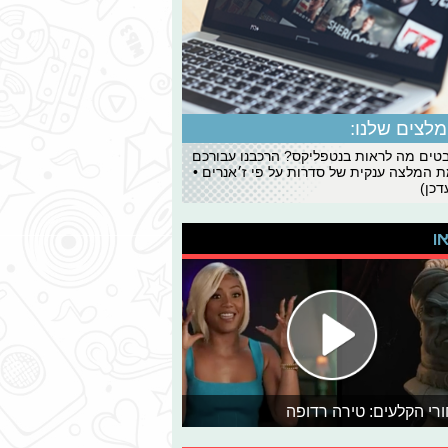
לצים שלנו:
ים מה לראות בנטפליקס? הרכבנו עבורכם
 המלצה ענקית של סדרות על פי ז׳אנרים •
כן)
או
רי הקלעים: טירה רדופה