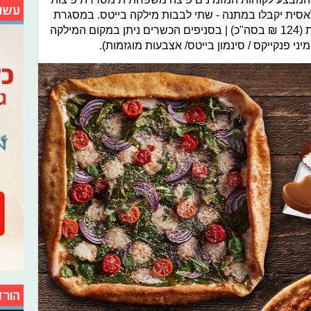
עשו
סית יקבלו במתנה - שתי לבבות מילקה בייטס. במסגרת
המבצע כל פיצה תוצע ב-62₪ לכל אחת (124 ₪ בסה"כ) | בסניפים הכשרים ניתן במקום המילקה
ני פנקייקס / סינמון בייטס/ אצבעות מוגזמות).
הורד