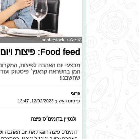
© צילום: adobestock
Food feed: פיצות ויום האהבה - זה כן הולך ביחד
מבצעי יום האהבה לפיצות, המקרונ
המן בהשראת קראנץ׳ פיסטוק ועוד 
שחשבנו!
פרוגי
פרסום ראשון: 12/02/2023, 13:47
ולנטיין בדומינו׳ס פיצה
דומינו'ס פיצה חוגגת את יום האהבה 
האהבה (בין ה-2