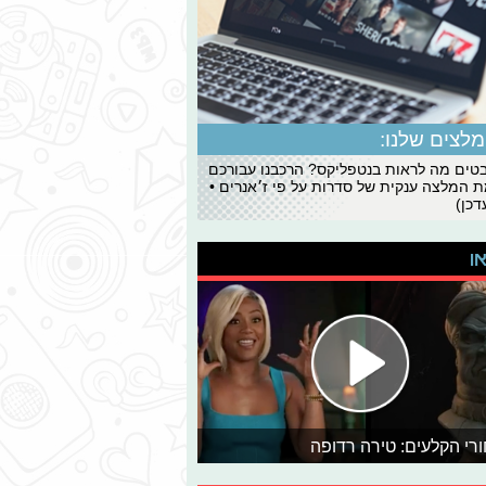
לצים שלנו:
ים מה לראות בנטפליקס? הרכבנו עבורכם
 המלצה ענקית של סדרות על פי ז׳אנרים •
כן)
או
רי הקלעים: טירה רדופה