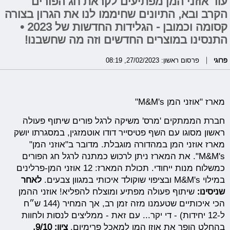
עוד אוזני המן מפתיעים לקראת חג הפורים
הקרב ובא, התיונים שחיממו לנו את הגרון בצורה
קסומה וכמובן - הגלידות החדשות של 2023 •
התנסינו במוצרים החדשים וזה מה שחשבנו!
פרוגי
פרסום ראשון: 27/02/2023, 08:19
מארז "אוזני המן M&M's"
חברת הממתקים 'מרס' משיקה לרגל פורים שיתוף פעולה
ראשון מסוגו עם השף פטיסייר דודו אוטמזגין, במסגרתו יושק
מארז אוזני המן במהדורה מוגבלת. מדובר ב"אוזני המן"
M&M's". את המארז ניתן לרכוש כמתנה לרגל חג הפורים
כמשלוח מנות ייחודי. תכולת המארז: 12 אוזני המן-פרלינים
במילוי M&M's ובציפוי שוקולד איכותי במגוון צבעים.
לאחר
שניסינו:
שיתוף פעולה מפתיע ומוצלח להפליא! אוזני ההמן
הכי איכותיים שטעמנו מזה זמן רב, אך המחיר (144 ש״ח
ל-12 יחידות) - די יקר... עם זאת - ממליצים לנסות ולחוות
בהחלט הופך את אוזן המן למאכל פרימיום.
ציון: 9/10.