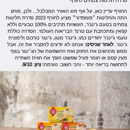
סדרת חליטות צמחים לחורף
החורף עדיין כאן, על אף מזג האוויר המבלבל... ולכן, מותג
התה והחליטות ״פומפדור״ מציע לחורף 2023 סדרת חליטות
צמחים בטעם ג'ינג'ר, העשויות מרכיבים 100% טבעיים וללא
קפאין ומתכתבת עם טרנד הבריאות העולמי. הסדרה כוללת
טעמי ג'ינג'ר יחודיים כמו: ג'ינג'ר מנגו, ג'ינגר כורכום ולימונית
ג'ינגר.
לאחר שניסינו:
אנחנו לא יודעים להסביר את זה, אבל
ממש מרגישים את החוזק ואת ההשפעות של הג׳ינגר בגוף
מעין קסם או חומר פעיל שפשוט הופך את חווית השתייה
לתחושה בריאה יותר - והכי חשוב: טעימה!
ציון: 9/10.