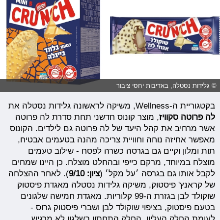
© גלידות נסטלה, באדיבות יחסי ציבור
בקטגוריית ה-Wellness, משיקה לראשונה גלידות נסטלה את
לה פרוטה סקוויז
, מוצר קונוס חדשני תחת סדרת לה פרוטה
אשר מרחיב את קהל היעד של לה פרוטה גם לילדים. הקונוס
מאפשר אחיזה נוחה וחוויית צריכה מהנה בטעמים אבטיח,
תות ומלון וקיים גם בגרסה כשרה לפסח - שילוב טעמים
מוצלח במיוחד, מרקם כייפי ובהחלט מוצלח. כן היינו שמחים
לקבל אותו גם בגרסה ׳על מקל׳ (
ציון: 9/10
). לאחר ההצלחה
של קראנץ' פיסטוק, משיקה גלידות נסטלה מאגדת פיסטוק
שוקולד לבן בגזרת ה-99 קלוריות. מאגדת חמישה שלגונים
בטעם פיסטוק, בציפוי שוקולד לבן ושברי פיסטוק גרוס -
לעומת החלק העליון, החלק התחתון בשלגון לא מרגיש