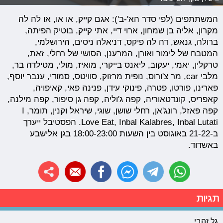
המשתתפים (לפי סדר הא'-ב'): אגם קייק, או או, או לה לה
מקרון, אליה בן שמחון, ארוי דיי, אתי קייק, בוטיק הפיתה,
ברולה, גנאש, דה לה פיקס, דניאלה ניסים, הירושלמי,
המטבח של לימור ואורן, המרענן, הסושי של רחלי, זאת,
טרקלין, יאמי, יעקוב, ליאנס בייקרי, מואיז, מולי, מטילדה בר,
מלבי car, מר צ'ורוס, נופית מרזוק, סוויטס, סמודי, ענבר יוסף,
פארינו, פורטו, פטרה, פינוקי עידן, פנינה פאי, קאיפויה,
קאפריס, קונדטאוריה, קפה ג'וליה, קפה גן סיפור, קפה מילנה,
קפה פאזל, רונג'אן, רחלי שושן, שוגי, שיראל וקנין, תומר, I
Love Eat, Inbal Kalabres, Inbal Lutati. הפסטיבל ייערך
ב-21-22 באוגוסט בין השעות 18:00-23:00 בגן אלישבע
באשדוד.
תגיות
גל זהבי