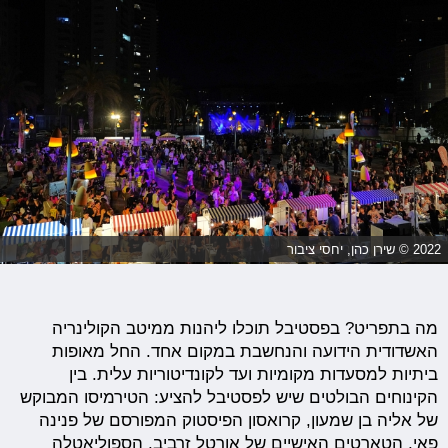
2022 © שירן כהן, יחסי ציבור
מה בתפריט? בפסטיבל תוכלו ליהנות ממיטב הקולינריה
האשדודית הידועה והנחשבת במקום אחד. החל מאופות
ביתיות למסעדות מקומיות ועד לקונדיטוריות עלית. בין
הקינוחים הבולטים שיש לפסטיבל להציע: הטירמיסו המבוקש
של אליה בן שמעון, קרואסון הפיסטוק המפורסם של פנינה
פאי, הטארטים האישיים של אורטל זרביב, הספוליאטלה