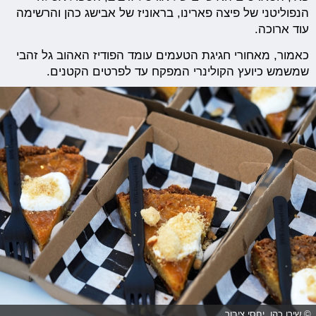
הנפוליטני של פיצה פארינו, בראוניז של אבישג כהן והרשימה
עוד ארוכה.
כאמור, מאחורי חגיגת הטעמים עומד הפודיז האהוב גל זהבי
שמשמש כיועץ הקולינרי המפקח עד לפרטים הקטנים.
© שירן כהן, יחסי ציבור