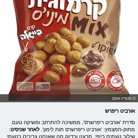
© סטודיו אסם
אורביט ריפרש
סדרת 'אורביט ריפרשרס', ממשיכה להתרחב ומשיקה טעם
מתוק-חמצמץ: 'אורביט ריפרשרס תות לימון'.
לאחר שניסינו
:
שילוב טעמים כייפי, מרענן ובדיוק מה שאנחנו צריכים בטעמי