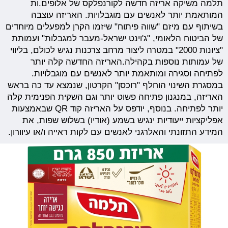
תלמה משיקה אריזה חדשה לקורנפלקס של אלופים.ות
המותאמת יותר לאנשים עם מוגבלויות. האריזה עוצבה
בשיתוף עם מיזם "שווה פיתוח" שיזמו הקרן למפעלים מיוחדים
של הביטוח הלאומי, "ג'וינט ישראל-מעבר למגבלות" ועמותת
"ציונות 2000" במטרה ליצור מרחב צרכנות נגיש לכולם, בליווי
של עמותות נוספות בקהילה.האריזה החדשה קלה יותר
לפתיחה וסגירה ומותאמת יותר לאנשים עם מוגבלויות.
במסגרת השינוי הוחלף "רוכסן" הקרטון, שנמצא עד כה בראש
האריזה, במנגנון פתיחה פשוט יותר וגם השקית הפנימית קלה
יותר לפתיחה. בנוסף, יודפס על האריזה קוד QR שבאמצעות
אפליקציות ייעודיות ינגיש בשמע (אודיו) בשלוש שפות, את
המידע התזונתי והאלרגני לאנשים עם לקות ראייה ו/או עיוורון.