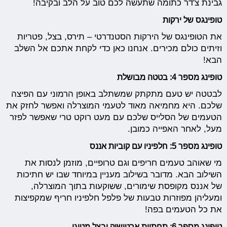
גבינת צ'דר כתומה שתעשה לכם טוב על הלב ובקיבה!
טופינגס של ירקות
את הטופינגס של הירקות הסטנדרטי – תירס, בצל, פטריות
וזיתים כולם מכירים. אנחנו כאן כדי לקחת אתכם אל השלב
הבא!
טופינג מספר 4: בטטה מבושלת
לבטטה יש טעם מתקתק שמשתלב באופן הרמוני עם הפיצה
שלכם. היא מחמיאה מאוד לטעמי המוצרלה ואפשר לחזק את
הטעמים של הסלייס שלכם עם מעט רוקט טרי שאפשר לפזר
מעל, לאחר האפייה כמובן.
טופינג מספר 5: חלפיניו עם קוביות אננס
מי שאוהב טעמים חריפים וגם טרופיים, מוזמן לנסות את
השילוב הבא. מדובר בשילוב מעניין במיוחד שבו יש חתיכות
של אננס מקופסת שימורים, ששוקעות בתוך המוצרלה,
ומעליהן מפוזרות טבעות של פלפל חלפיניו חריף שמקפיצות
את כל הטעמים בפה!
טופינג מספר 6: תחתיות ארטישוק ובצל מטוגן