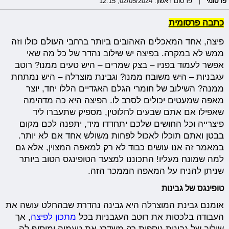
פרסומי
פרסום ראשון: 02/05/2024, 12:15
כתבה פרסומית
פיצה, אחד המאכלים האהובים ביותר ברחבי העולם כולו וזה
ממש לא במקרה. בפיצה יש שילוב נהדר של כל מה שאי
אפשר לעמוד בפניו – בצק שמרים – היש טעים ממנו? רוטב
עגבניות – היש משובח ממנו? וגבינת מוצרלה – היש נמתחת
ממנה? השילוב של חומרי הגלם האגדיים הללו יחד, יוצר
מאפה שמעטים יכולים לסרב לו. הפיצה היא כה מדהימה
שאפילו אם אתם שבעים לחלוטין, מספיק שתעברו ליד
פיצרייה וכל החושים שלכם יתחדדו מיד, יתפנה לכם מקום
בבטן ואתם תוכלו לאכול לפחות משולש אחד אם לא יותר.
במאמר זה אנו עושים כבוד לא רק למאפה המצוין, אלא גם
למה שמונח מעליו! התכוננו למצעד הטופינגס הטוב ביותר
שניתן להניח על המאפה הממכר הזה.
טופינגס של גבינות
אומנם גבינת המוצרלה היא גבינה נהדרת שבהחלט עושה את
העבודה בלכסות את רוטב העגבניות בכל
מתכון לפיצה
, אך
שילוב של גבינות נוספות רק משדרג את טעמיה ומוסיף לה