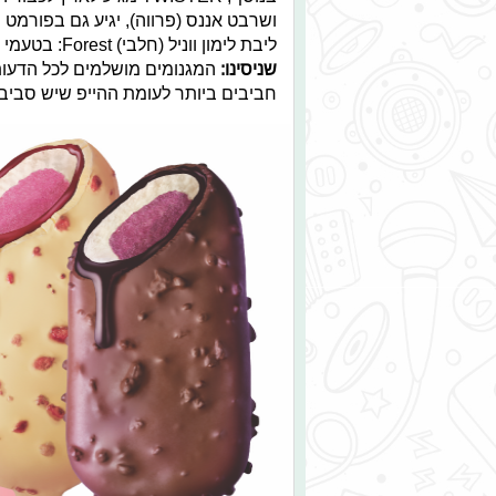
ליבת לימון ווניל (חלבי) Forest: בטעמי בננה, תותי פרוטי, ליבן דודבדבן ווניל (חלבי) Ocean.
שניסינו:
המגנומים מושלמים לכל הדעות! 
חביבים ביותר לעומת ההייפ שיש סביב