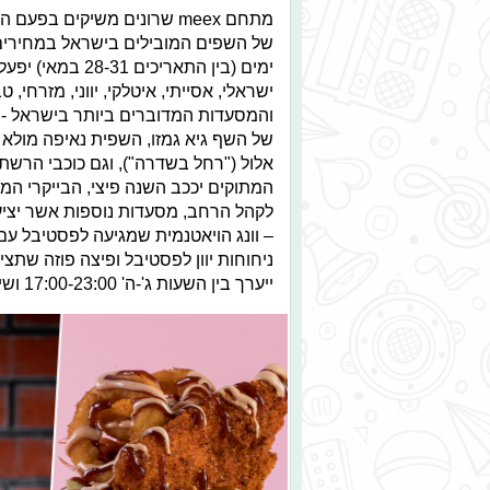
ימים (בין התארי
ישראלי, אסייתי, איטלקי, יווני, מזרחי,
והמסעדות המדוברים ביותר בישראל - הש
של השף גיא גמזו, השפית נאיפה מולא (
אלול ("רחל בשדרה"), וגם כוכבי הרשת
המתוקים יככב השנה פיצי, הבייקרי המפ
– וונג הויאטנמית שמגיעה לפסטיבל עם 
ניחוחות יוון לפסטיבל ופיצה פוזה שתצי
ייערך בין השעות ג'-ה' 17:00-23:00 ושישי 09:00-15:00. הכניסה חופשית.