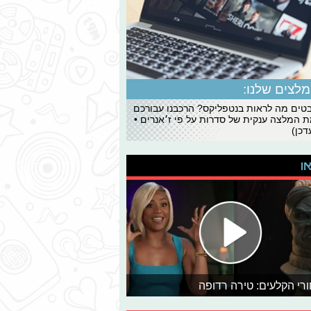
לצים שלנו:
ים מה לראות בנטפליקס? הרכבנו עבורכם
 המלצה ענקית של סדרות על פי ז׳אנרים •
כן)
או
רי הקלעים: טירה רדופה