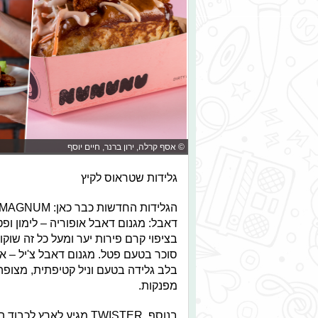
© אסף קרלה, ירון ברנר, חיים יוסף
גלידות שטראוס לקיץ
דאבל: מגנום דאבל אופוריה – לימון ופ
בציפוי קרם פירות יער ומעל כל זה שוקו
סוכר בטעם פטל. מגנום דאבל צ'יל – או
בלב גלידה בטעם וניל קטיפתית, מצופה
מפנקות.