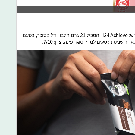
חברת הרבלייף משיקה חטיף חלבון חדש: H24 Achieve המכיל 21 גרם חלבון, דל בסוכר, בטעם
ניסינו: טעים למדי וסוגר פינה. ציון: 7/10.