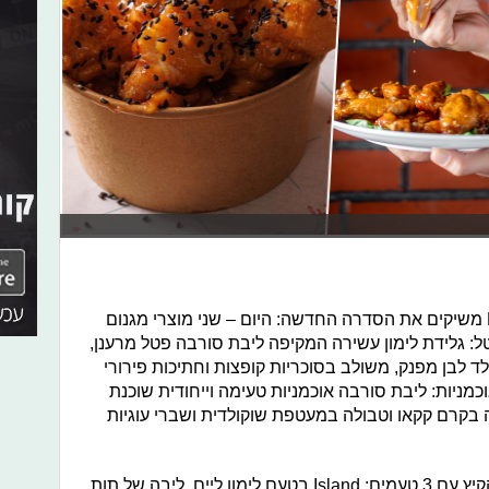
הגלידות החדשות כבר כאן: MAGNUM משיקים את הסדרה החדשה: היום – שני מוצרי מגנום
טל: גלידת לימון עשירה המקיפה ליבת סורבה פטל מרענן,
לד לבן מפנק, משולב בסוכריות קופצות וחתיכות פירורי
כמניות: ליבת סורבה אוכמניות טעימה וייחודית שוכנת
 בקרם קקאו וטבולה במעטפת שוקולדית ושברי עוגיות
בנוסף, TWISTER מגיע לארץ לכבוד הקיץ עם 3 טעמים: Island בטעם לימון ליים, ליבה של תות