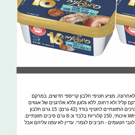
ספורט TODAY, שהושק לאחרונה, מציע חטיפי חלבון קריספי חדשים, במרקם
קם קליל ולא דחוס, ללא גלוטן וללא אלרגנים של אגוזים
בטעמי שוקולד ובננה שוקולד-צ'יפס. הערכים התזונתיים לחטיף בודד (42 גרם): 15 גרם חלבון
שמקורו בחלבוני חלב וסויה וחלבון WHEY איכותי, 150 קלוריות בלבד וכ-8 גרם סיבים תזונתיים.
לגבי הטעמים - חביבים לגמרי. עדיין לא עפנו עליהם אבל