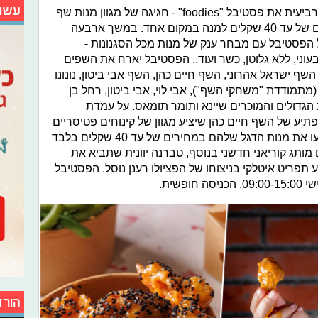
עשו
מתחם meex שרונים משיקים בפעם הרביעית את פסטיבל "foodies" - חגיגה של מגוון מנות שף
של השפים המובילים בישראל במחירים של עד 40 שקלים למנה במקום אחד. במשך ארבעה
כים 28-31 במאי) יפעל הפסטיבל עם מבחר ענק של מנות מכל הסגנונות -
 טבעוני, ללא גלוטן, כשר ועוד.. הפסטיבל יארח את השפים
ף ישראל אהרוני, השף חיים כהן, השף אבי ביטון, נונונו
מתמודדת "משחקי השף"), אבי לוי, אבי ביטון, רחל בן
 הגדולים והמוכרים שיינא ותומר תומאס. על עמדת
תיע של השף חיים כהן שיציע מגוון של קינוחים פטיסריים
לקהל הרחב, מסעדות נוספות אשר יציעו את מנות הדגל שלהם במחירים של עד 40 שקלים בלבד
מותג קוריאני חדשני בנוסף, טברנה יוונית שתביא את
ע תפריט איטלקי בניצוחו של הפציולו רענן נוסל. הפסטיבל
הורד