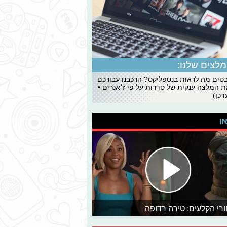
לצים שלנו:
ים מה לראות בנטפליקס? הרכבנו עבורכם
 המלצה ענקית של סדרות על פי ז׳אנרים •
כן)
או
רי הקלעים: טירה רדופה