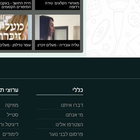
מאחורי הקלעים: טירה
חיית החושך - בעקבו
רדופה
הסיפורים הקסומים
טליה עובדיה - מעלים זיכרון
עומר נודלמן - מעלים 
כללי
ערוצי תו
דברו איתנו
מוזיקה
מי אנחנו
סטייל
הצטרפו אלינו
דיגיטל ו
פרסום לבני נוער
לימודים