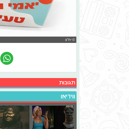
© יח''צ
תגובות
ווידיאו