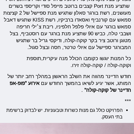
שתציע מנת Port קצבים ברוטב מייפל סודי וקריספי בשרים
מעושנים, רשת בורגר סאלון שתגיש מנת ספיישל של 2 קציצות
סמאש עם קורנביף ואסאדו ברביקיו, רשת KISS שתגיש דאבל
סמאש בורגר עם איולי פלפל חלפיניו, ריבת צ׳ילי חריפה
ושבבי טלה, כביש 90 שתציע מנת בורגר עם רוסטביף, בצל
מטוגן ורוטב ציר בקר קוקה-קולה, ודיקסי גריל בר שתגיש
המבורגר ספיישל עם איולי טרטר, חסה ובצל סגול.
כל המנות יוגשו כקומבו הכולל מנה עיקרית,תוספת
וקוקה-קולה / קוקה-קולה זירו.
חודש הדיינר מהווה את השלב הראשון במהלך רחב יותר של
המותג, אשר יגיע לשיאו בהמשך החודש עם
אירוע "פופ-אפ
הדיינר של קוקה-קולה"
.
***
הפרויקט כולל גם מנות כשרות וטבעוניות. יש לבדוק ברשימת
בתי העסק.