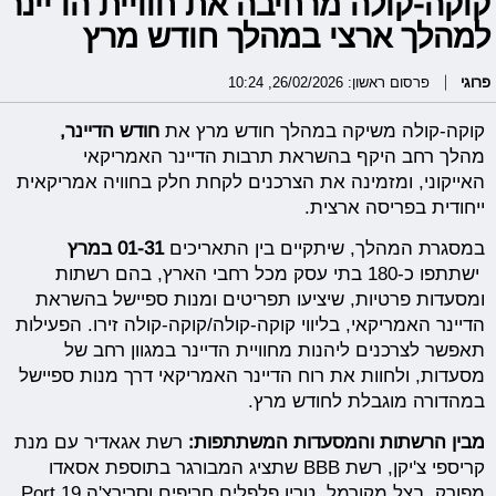
קוקה-קולה מרחיבה את חוויית הדיינר
למהלך ארצי במהלך חודש מרץ
פרוגי
פרסום ראשון: 26/02/2026, 10:24
קוקה-קולה משיקה במהלך חודש מרץ את
חודש הדיינר,
מהלך רחב היקף בהשראת תרבות הדיינר האמריקאי
האייקוני, ומזמינה את הצרכנים לקחת חלק בחוויה אמריקאית
ייחודית בפריסה ארצית.
במסגרת המהלך, שיתקיים בין התאריכים
01-31 במרץ
ישתתפו כ-180 בתי עסק מכל רחבי הארץ, בהם רשתות
ומסעדות פרטיות, שיציעו תפריטים ומנות ספיישל בהשראת
הדיינר האמריקאי, בליווי קוקה-קולה/קוקה-קולה זירו. הפעילות
תאפשר לצרכנים ליהנות מחוויית הדיינר במגוון רחב של
מסעדות, ולחוות את רוח הדיינר האמריקאי דרך מנות ספיישל
במהדורה מוגבלת לחודש מרץ.
מבין הרשתות והמסעדות המשתתפות:
רשת אגאדיר עם מנת
קריספי צ'יקן, רשת BBB שתציג המבורגר בתוספת אסאדו
מפורק, בצל מקורמל, טריו פלפלים חריפים וסרירצ'ה.Port 19