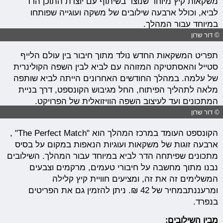
משקאות קיץ מיוחד שנוצר בשיתוף עם יוצרת התוכן הדר
לביא, וכולל ארבעה שילובים של משקה ועוגייה שפותחו
במיוחד עבור המהלך.
© דור שרון
תפריט המשקאות החדש נולד מתוך חיבור בין עולם הלייף
סטייל והאסתטיקה המזוהה עם לביא לבין השפה הקולינרית
של עלמה. במהלך החודשים האחרונים הייתה לביא שותפה
מלאה לתהליך הפיתוח, החל מגיבוש הקונספט, דרך בניית
המתכונים ועד לעיצוב השפה הוויזואלית של הפרויקט.
© דור שרון
הקונספט העומד במרכז המהלך הוא "The Perfect Match" ,
ארבעה זוגות של משקאות ועוגיות הנאפות במקום על בסיס
מתכונים שפיתחה הדר לביא במיוחד עבור המהלך. השילובים
נבנו מתוך מחשבה על חיבורי טעמים, מרקמים וצבעים
המשלימים זה את זה, ומציעים חוויית קיץ קלילה
ומרעננתבמחיר של 42 ₪. ניתן להזמין גם את הפריטים
בנפרד.
מבין השילובים: