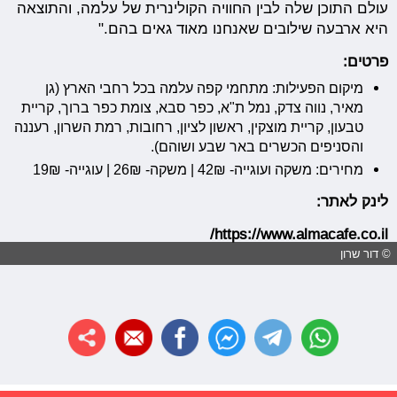
עולם התוכן שלה לבין החוויה הקולינרית של עלמה, והתוצאה
היא ארבעה שילובים שאנחנו מאוד גאים בהם."
פרטים:
מיקום הפעילות: מתחמי קפה עלמה בכל רחבי הארץ (גן
מאיר, נווה צדק, נמל ת"א, כפר סבא, צומת כפר ברוך, קריית
טבעון, קריית מוצקין, ראשון לציון, רחובות, רמת השרון, רעננה
והסניפים הכשרים באר שבע ושוהם).
מחירים: משקה ועוגייה- 42₪ | משקה- 26₪ | עוגייה- 19₪
לינק לאתר:
/
https://www.almacafe.co.il
© דור שרון