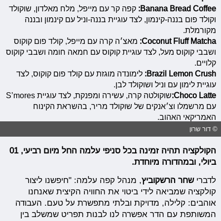
Banana Bread Coffee
:
קפה קר עם מייפל, מלח מאלדון, שוקולד
וקולד פום בננה-קינמון, לצד עוגיית בננה-וניל עם קינמון ובננה
מקורמלת.
Coconut Fluff Matcha
:
מאצ׳ה קרה עם מייפל, קולד פום קוקוס
ושבבי קוקוס מעל, לצד עוגיית קוקוס עם חמאה חומה ושבבי קוקוס
קלויים.
Brazil Lemon Crush
:
לימונדה מוגזת עם קולד פום קוקוס, לצד
עוגיית לימון עם וניל ושוקולד לבן.
Choco Latte
:
שוקולטה קרה, עשירה ומפנקת, לצד עוגיית S’mores
עם מרשמלו וצ׳אנקים של שוקולד מריר, בהשראת הקינוח
האמריקאי האהוב.
© דור שרון
הקולקציה תהיה זמינה בכל סניפי עלמה החל מיום רביעי, 01
ביולי, ובמהדורה מיוחדת.
לדברי
שחר הרשקוביץ
, מנהל קפה עלמה: "חיפשנו ליצור
קולקציה שמביאה לידי ביטוי את החוויה הקיצית שאנחנו
אוהבים: קלילה, מדויקת ובלתי מתפשרת על טעם. העבודה
המשותפת עם הדר אפשרה לנו לבנות תפריט שמשלב בין