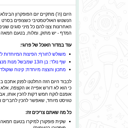
היום (ה') מתקיים יום הפופקרון הבינלאו
הנשנוש האוליטמטיבי כשצופים בסרט א
האחרונות צצו להם כל מיני סוגים שוני
המדף - יש מתוק, ומלוח, בטעם חמאה 
עוד במדור האוכל של פרוגי:
משולש לחורף: הפיצות המיוחדות ל
שף נולד: בן ה/13 שמבשל מנות מנצחות וכותב ספר
מתכון והצצה מיוחדת: קינוח שוקולד 
לכבוד היום הזה החלטנו לפנק אתכם ב
כי הוא לא דורש אפייה או הקצפה, אלא
אומנם לוקח חמש דקות להכין אותו, אב
טוויסט מיוחד, שאפשר להכין לחברים 
כל מה שאתם צריכים זה:
שקית פופקורן למיקרו בטעם חמאה 
פופקורן בטעמים).