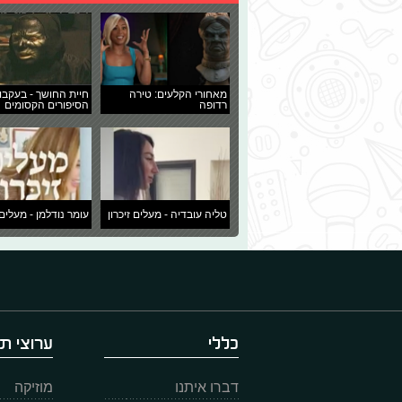
מאחורי הקלעים: טירה
חיית החושך - בעקבו
רדופה
הסיפורים הקסומים
טליה עובדיה - מעלים זיכרון
עומר נודלמן - מעלים 
כללי
ערוצי תו
דברו איתנו
מוזיקה