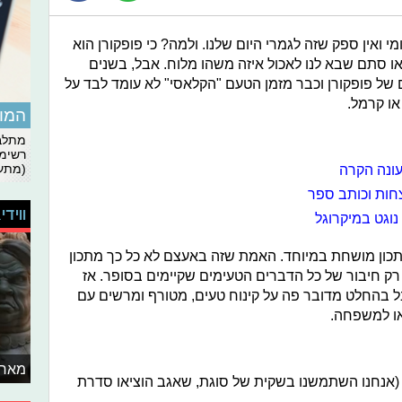
מי ואין ספק שזה לגמרי היום שלנו. ולמה? כי פופקורן הוא
ו סתם שבא לנו לאכול איזה משהו מלוח. אבל, בשנים
ם של פופקורן וכבר מזמן הטעם "הקלאסי" לא עומד לבד על
או קרמל.
המומ
מתלבט
רשימת
עונה הקרה
(מתעד
ווידי
נוגט במיקרוגל
תכון מושחת במיוחד. האמת שזה באעצם לא כל כך מתכון
 רק חיבור של כל הדברים הטעימים שקיימים בסופר. אז
ל בהחלט מדובר פה על קינוח טעים, מטורף ומרשים עם
או למשפחה.
מאחו
(אנחנו השתמשנו בשקית של סוגת, שאגב הוציאו סדרת