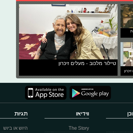
ת
טיילור מלכוב - מעלים זיכרון
זיכרון
כן
ווידיאו
תגיות
The Story
היוש או ביוש