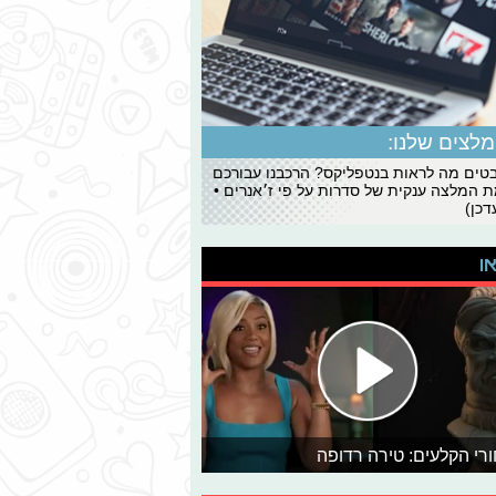
לצים שלנו:
ים מה לראות בנטפליקס? הרכבנו עבורכם
 המלצה ענקית של סדרות על פי ז׳אנרים •
כן)
או
רי הקלעים: טירה רדופה