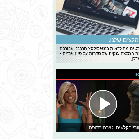
לצים שלנו:
ים מה לראות בנטפליקס? הרכבנו עבורכם
 המלצה ענקית של סדרות על פי ז׳אנרים •
כן)
או
רי הקלעים: טירה רדופה