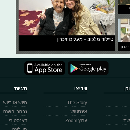
ת
טיילור מלכוב - מעלים זיכרון
זיכרון
כן
ווידיאו
תגיות
The Story
היוש או ביוש
אינסטוש
נבחרי השנה
רשת
ערוץ Zoom
דאנסטורי
סוי לונה