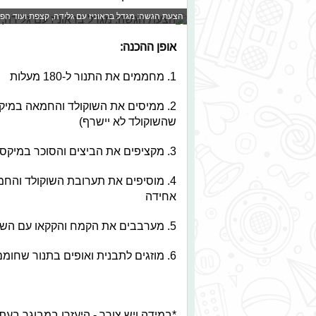
הצעת הגשה: מגדל בראוניז עם גלידה, קצפת ועוד הפת
אופן ההכנה:
1. מחממים את התנור ל-180 מעלות
2. ממיסים את השוקולד והחמאה במיקר
שהשוקולד לא יישרף)
3. מקציפים את הביצים והסוכר במיקסר 2-3 דקות עד שהסוכר נמס והתערובת בהירה
4. מוסיפים את תערובת השוקולד והח
אחידה
5. מערבבים את הקמח והקקאו עם השוקולד הקצוץ ומוסיפים למיקסר, ומערבבים עוד 1-2 דקות.
6. מוזגים לתבנית ואופים בתנור שחומם מראש למשך 20-25 דקות עד שנוצר קרום בחלק העליון.
*במידה ויש צורך - היעזרו במבוגר בע