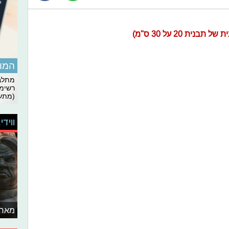
ת 20 על 30 ס"מ)
המומ
מתלבט
רשימת
(מתעד
ווידי
מאחו