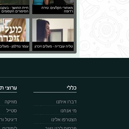
מאחורי הקלעים: טירה
חיית החושך - בעקבו
רדופה
הסיפורים הקסומים
טליה עובדיה - מעלים זיכרון
עומר נודלמן - מעלים 
כללי
ערוצי תו
דברו איתנו
מוזיקה
מי אנחנו
סטייל
הצטרפו אלינו
דיגיטל ו
פרסום לבני נוער
לימודים