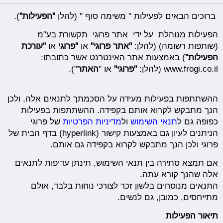
ברוכים הבאים לפעילות " משימה סוף " (להלן
"הפעילות"
).
הפעילות מנוהלת על ידי אתר פרוגי תקשורת בע"מ
(שותפות רשומה) (להלן:
"אתר פרוגי"
או
"פרוגי
או
"עורכת
הפעילות"
) באמצעות אתר האינטרנט אשר כתובתו:
www.frogi.co.il (להלן:
"פרוגי"
או "
האתר
").
ההשתתפות בפעילות מעידה על הסכמתך לתנאים אלה, ולכן
הנך מתבקש לקרוא אותם בקפידה. ההשתתפות בפעילות
כפופה גם ל
תנאי השימוש
ול
מדיניות הפרטיות
של פרוגי
הניתנים לעיון גם באמצעות קישור (hyperlink) בדף הבית של
פרוגי ולכן הנך מתבקש לקרוא בקפידה גם אותם.
אם תמצא סתירה בין תנאי השימוש, תינתן עדיפות לתנאים
אלה שהנך קורא עתה.
התנאים מנוסחים בלשון זכר לצורכי נוחות בלבד, אולם
מתייחסים, כמובן, גם לנשים.
תיאור הפעילות