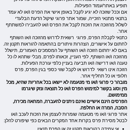
תופיע באתר/עמוד הפעילות.
אם וככל שזוכה לא יגיע לקבל באופן אישי את הפרס ו/או לא עמד
בתנאי מתנאי הזכייה, שמור אתר פרוגי שיקול הדעת הבלעדי
לשלול מהזוכה את הזכות לקבל את הפרס ו/או להעבירו למשתתף
אחר.
כתנאי לקבלת הפרס, פרוגי רשאית לדרוש מהזוכה ו/או השותף
לחתום על אישורים, הצהרות וויתורים בהתאמה להוראות תקנון זה.
באם לא יחתום הזוכה ו/או השותף על המסמכים האמורים, תישלל
מהזוכה ו/או השותף, לפי העניין, זכאותו לפרס, מבלי שתהא לו כל
טענה ו/או דרישה ו/או תביעה בעניין כלפי עורכת הפעילות.
הזוכה אינו רשאי לדרוש או לקבל שווי כספי בגין הפרס, פרס
חלופי או כל תחליף אחר.
מובהר כי פרוגי ו/או מי מטעמה לא יישאו בכל אחריות שהיא, מכל
מין וסוג בקשר למימוש הפרס ו/או כל תוצאה ונזק שיגרמו
ממימושם.
הפרסים הינם אישיים ואינם ניתנים להעברה, המחאה מכירה,
הסבה, המרה או החלפה.
אתר פרוגי ו/או מי מטעמה שומרות לעצמן את הזכות לעכב ו/או
לבטל מסירת פרס בקרות אחד המקרים הבאים כפי שיפורט להלן:
אי עמידה בהוראות תקנון זה או הפרת תנאיו.