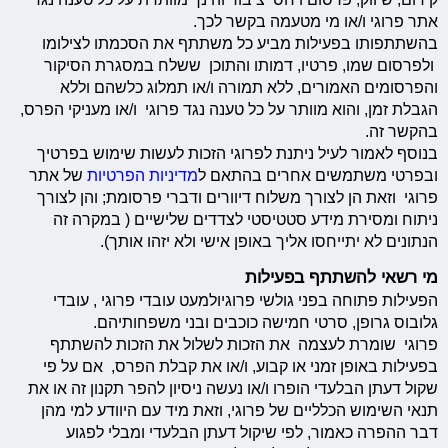
אתר פרוגי ו/או מי מטעמה בקשר לכך.
בהשתתפותו בפעילות מביע כל משתתף את הסכמתו לצילומו
ולפרסום שמו, פרטיו, דמותו והתוכן ששלח במסגרת הסיקור
והפרסומים האמורים, ללא תמורה ו/או תמלוג כלשהם וללא
הגבלת זמן, והוא מוותר על כל טענה נגד פרוגי ו/או מעניקי הפרס,
בהקשר זה.
בנוסף לאמור לעיל ניתנת לפרוגי הזכות לעשות שימוש בפרטיך
ובפרטי משתמשים אחרים בהתאם ל
מדיניות הפרטיות
של אתר
פרוגי וזאת הן לצורך משלוח דיוורים ודברי פרסומת; והן לצורך
ניתוח ומסירת מידע סטטיסטי לצדדים שלישיים ( במקרה זה
הנתונים לא יתייחסו אליך באופן אישי ולא יזהו אותך).
מי רשאי להשתתף בפעילות
הפעילות פתוחה בפני גולשי פרוגיולמעט עובדי פרוגי , עובדי
גלובוס גרופן, סרטי חמישה כוכבים ובני משפחותיהם.
פרוגי שומרת לעצמה את הזכות לשלול את הזכות להשתתף
בפעילות באופן זמני או קבוע, ו/או את קבלת הפרס, אם על פי
שקול דעתן הבלעדי הופרו ו/או נעשה ניסיון להפר תקנון זה או את
תנאי השימוש הכלליים של פרוגי, וזאת מיד עם היוודע למי מהן
דבר ההפרה כאמור, לפי שיקול דעתן הבלעדי ומבלי לפגוע