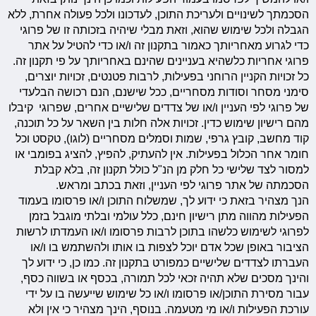
הסכמתך לשינויים ולעריכת התוכן, לעדכונו ולכל פעולה אחרת, ללא
הגבלה ולכל שימוש שהוא, וזאת מבלי שיהיה בזכותה זו של פרוגי
כדי לגרוע מאחריותך כאמור בתקנון זה ו/או כדי להטיל על אתר
פרוגי אחריות כלשהיא בעניינים שהינם באחריותך על פי תקנון זה.
כל זכויות הקניין הרוחני בפעילות, לרבות פטנטים, זכויות יוצרים,
סימני מסחר וסודות מסחריים, ככל שישנם, הנם רכושה הבלעדי
של פרוגי לפי העניין ו/או של צדדים שלישיים אחרים, שפרוגי קיבלו
מהם רישיון שימוש כדין. זכויות אלה חלות בין השאר על כל תוכנה,
קוד מחשב, קובץ גרפי, שמות וסמלים מסחריים (לוגו), טקסט וכל
חומר אחר הכלול בפעילות. אין להעתיק, להפיץ, להציג בפומבי או
למסור לצד שלישי כל חלק מן הנ"ל כולל תקנון זה, בלא קבלת
הסכמתה של אתר פרוגי לפי העניין, וזאת בכתב ומראש.
הנך מצהיר בזאת כי ידוע לך, שמשלוח התוכן ו/או פרסומו בעמוד
הפעילות מהווה מתן רישיון חינם, כלל עולמי ובלתי מוגבל בזמן
לפרוגי לשימוש כלשהו בתוכן לרבות פרסומו ו/או העמדתו לרשות
הציבור באופן שכל אדם יוכל לצפות בו אותו ולהשתמש בו ו/או
העברתו לצדדים שלישיים כמפורט בתקנון זה. כמו כן, כי ידוע לך
והינך מסכים שלא תהיה זכאי לכל תמורה, בכסף או בשווה כסף,
עבור מסירת התוכן/או פרסומו ו/או כל שימוש שייעשה בו על ידי
עורכת הפעילות ו/או מי מטעמה. בנוסף, הינך מצהיר כי אין ולא