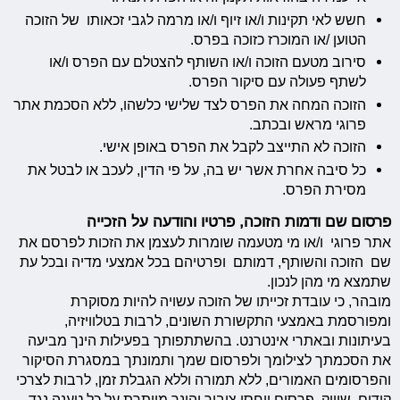
חשש לאי תקינות ו/או זיוף ו/או מרמה לגבי זכאותו של הזוכה
הטוען /או המוכרז כזוכה בפרס.
סירוב מטעם הזוכה ו/או השותף להצטלם עם הפרס ו/או
לשתף פעולה עם סיקור הפרס.
הזוכה המחה את הפרס לצד שלישי כלשהו, ללא הסכמת אתר
פרוגי מראש ובכתב.
הזוכה לא התייצב לקבל את הפרס באופן אישי.
כל סיבה אחרת אשר יש בה, על פי הדין, לעכב או לבטל את
מסירת הפרס.
פרסום שם ודמות הזוכה, פרטיו והודעה על הזכייה
אתר פרוגי ו/או מי מטעמה שומרות לעצמן את הזכות לפרסם את
שם הזוכה והשותף, דמותם ופרטיהם בכל אמצעי מדיה ובכל עת
שתמצא מי מהן לנכון.
מובהר, כי עובדת זכייתו של הזוכה עשויה להיות מסוקרת
ומפורסמת באמצעי התקשורת השונים, לרבות בטלוויזיה,
בעיתונות ובאתרי אינטרנט. בהשתתפותך בפעילות הינך מביעה
את הסכמתך לצילומך ולפרסום שמך ותמונתך במסגרת הסיקור
והפרסומים האמורים, ללא תמורה וללא הגבלת זמן, לרבות לצרכי
קידום, שיווק, פרסום ויחסי ציבור והינך מוותרת על כל טענה נגד