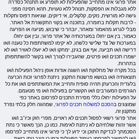
אתר פרוגי אינו מתחייב שהפעילות לא תופרע או תתנהל כסדרה
ללא מגבלות או הפסקות, תנוהל ללא טעויות, תהא חסינה מפני
גישה לא מורשית, נזקים, קלקולים, אי דיוקים, שגיאות דפוס ותקלות
- לרבות תקלות בחומרה, בתוכנה או בקווי התקשורת אל האתר.
מבלי לגרוע מהאמור ומאחר, יובהר כי שיבוש, מניעה או הפרעה
כאמור, בין אם יחולו במערכותיה של אתר פרוגי, ובין אם יחולו
במערכות של צד שלישי כלשהו, לא יקימו למשתתפות כל טענה ו/או
דרישה ו/או תביעה, אף אם בגינן, ימחקו ו/או לא יועלו לאוויר ו/או לא
ישמרו תכנים ו/או פרטים, שהעבירו לצורך ו/או בקשר להשתתפותן
בתחרות.
בכל מקרה של מחלוקת ו/או השגה אודות אופן ניהול הפעילות ו/או
תוצאותיה ו/או בנושא פרשנות התקנון ניתנת לפרוגי זכות הכרעה
בלעדית והכרעתן תהיה סופית ותחייב את המשתתפים ו/או את כל
הגורמים המעורבים ו/או הקשורים בפעילות ו/או מי מטעמם.
על הפעילות יחולו כללי מסירת התכנים לפרסום באתר כפי
שמוצגים ב
הסכם למשלוח תכנים לפרוגי
, שמהווה חלק בלתי נפרד
מתקנון זה.
אתר פרוגי רשאי לפסול תכנים לא ראויים, מפרי חוק וכיו"ב ו/או
אשר זהות שולחיהם לא ניתנת לאימות. כמו כן, הנך מאשר כי נתת
הסכמתך לבדיקת התוכן וכי ידוע לך כי פרוגי אינו מתחייב לפרסמו
ו/או להמשיך לפרסמו בעמוד הפעילות וכמו כן הינך נותן בזאת