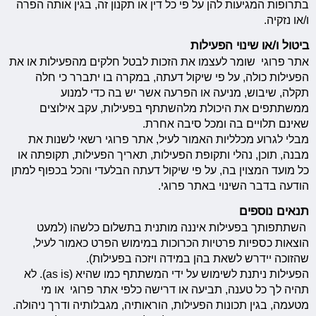
בתרופות המגיעות להן על פי כל דין או תקנון זה, בגין אותה הפרה
ו/או נזקיה.
ביטול ו/או שינוי הפעילות
אתר פרוגי שומר לעצמו את הזכות לבטל חלקים מהפעילות או את
הפעילות כולה, על פי שיקול דעתה, במקרה בו יתברר כי חלה
תקלה, שיבוש, מניעה או הפרעה אשר יש בה כדי למנוע
ממשתתפים את היכולת מלהשתתף בפעילות, עקב אילוצים
שאינם תלויים בה ומכל סיבה אחרת.
מבלי לגרוע מכלליות האמור לעיל, אתר פרוגי רשאי לשנות את
מבנה, תוכן, נהלי ותקופת הפעילות, תאריך הפעילות, תקופתה או
כל מועד המצוין בה, על פי שיקול דעתה הבלעדי והכל בכפוף למתן
הודעה בדבר השינוי באתר פרוגי.
תנאים נוספים
השתתפותך בפעילות איננה מותנית בתשלום כלשהו (למעט
הוצאות כספיות פרטיות הכרוכות במימוש הפרט כאמור לעיל,
שהזוכה יידרש לשאת בהן במידה ויזכה בפעילות).
הפעילות ניתנת לשימוש על ידי המשתתף כמו שהיא (as is). לא
תהיה לך כל טענה, תביעה או דרישה כלפי אתר פרוגי או מי
מטעמה, בגין תכונות הפעילות, הוראותיה, מגבלותיה ודרך ניהולה.