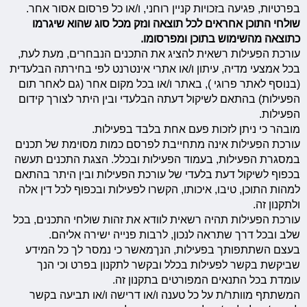
בפרטיות, פגיעה בזכויות קניין רוחני, ו/או כל פרסום אסור אחר.
שולחי התוכן אחראים לכל תוצאה ונזק מכל סוג שהוא שיגרמו
כתוצאה מהשימוש בתוכן ומפרסומו.
עורכת הפעילות רשאית להציג את התכנים הנבחרים, מעת לעת,
בכל אמצעי מדיה, עיתון ו/או אתרי אינטרנט לפי בחירתה הבלעדית
(בנוסף לאתר פרוגי ), באתר ו/או בכל מקום אחר (גם לאחר תום
הפעילות) בהתאם לשיקול דעתה הבלעדי ובין היתר לצורך קידום
הפעילות.
מובהר כי ניתן לזכות פעם אחת בלבד בפעילות.
עורכת הפעילות אינה מתחייבת לפרסם כמות מסוימת של תכנים
במסגרת הפעילות, בעמוד הפעילות ובכלל. הצגת התכנים תעשה
בכפוף לשיקול דעת בלעדי של עורכת הפעילות ובין היתר בהתאם
למהות התוכן, טיבו, איכותו, הקשרו לפעילות ובכפוף לכל דין אלה
ולתקנון זה.
עורכת הפעילות תהיה רשאית לוודא את זהות שולחי התכנים, בכל
שלב ובכל דרך שתראה לנכון, לרבות פנייה ישירה אליהם.
בעצם השתתפותך בפעילות, הנךמאשר כי נמסר לך כל המידע
שביקשת בקשר לפעילות בכלל ובקשר לתקנון בפרט וכי הנך
עומדת בכל התנאים המפורטים בתקנון זה.
המשתתף מוותר/ת על כל טענה ו/או דרישה ו/או תביעה בקשר