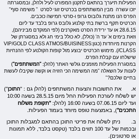
הפעילות תיערך בהתאם לתקנון המפורט לעיל ולהלן, ובמסגרתה
יזכו עשרה מבין המשתתפים בכרטיס זוגי לסרט " משימה סוף"
הפרס הנו מתנת גלובוס גרופ ו-סרטי חמישה כוכבים.
הכרטיס תקף ברשת בתי קולנוע גלובס גרופ בלבד עד ליום
28.6.15 או עד ירידת הסרט מאקרנים (לפי המוקדם מביניהם),
וזאת בימים א' עד ה' (כולל), לא כולל בימי חג ולא במסגרתן של
הקרנות מיוחדות (כגון:VIP/GOLD CLASS ATMOS/BUISINESS
CLASS/). מימוש הכרטיס יבוצע מול קופות הקולנוע לפי ההנחיות
שישלחו עם קבלת הפרס.
במסגרת הפעילות מוזמנים גולשי האתר (להלן:
"המשתתפים"
)
לענות על השאלה "מה המשימה הכי הזויה או וקשה שקיבלו לעשות
בחיים שלכם?"
א. את התשובות והצעות המשתתפים (להלן גם : "
התוכן
")
יש לשלוח לעורכת הפעילות החל מיום 28.5.15 בשעה 10:00
ועד ליום 07.06.15 בשעה 16:00 (להלן:
"תקופת משלוח
התכנים"
), באמצעות טופס מיוחד בעמוד הפעילות.
ב. ניתן לשלוח את פריטי התוכן בהתאם למגבלות התוכן
ובכמות של עד 100 תווים בלבד (טקסט בלבד, ללא תמונות
או סרטונים).