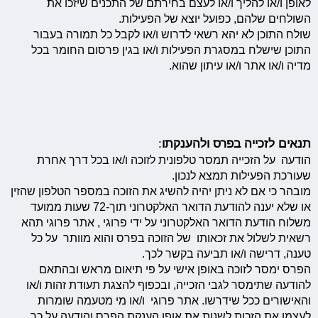
לאופן ו/או להליך ו/או לעצם בחירתם של התכנים שיזכו את
השולחים שלהם, כפועל יוצא של הפעילות.
שולח התוכן לא יהא רשאי לדרוש ו/או לקבל כל תמורה בעבור
התוכן שישלח במסגרת הפעילות ו/או בגין פרסום החומר בכל
מדיה ו/או אתר ו/או עיתון שהוא.
תנאים לזכייה בפרס ולהענקתו
:
הודעה על הזכייה תמסר טלפונית לזוכה ו/או בכל דרך אחרת
שעורכת הפעילות תמצא לנכון.
מובהר כי אם לא ניתן יהיה להשיג את הזוכה במספר הטלפון שהזין
או שלא יענה להודעת הדואר האלקטרוני תוך-72 שעות ממועד
משלוח הודעת הדואר האלקטרוני על ידי פרוגי , אתר פרוגי תהא
רשאית לשלול את זכאותו של הזוכה בפרס והוא מוותר על כל
טענה, דרישה ו/או תביעה בקשר לכך.
הפרס ימסר לזוכה באופן אישי על פי תיאום מראש ובהתאם
להודעה שתימסר לגבי הזכייה, ובכפוף להצגת תעודת זהות ו/או
והאישורים ככל שידרשו. אתר פרוגי ו/או מי מטעמה שומרות
לעצמן את הזכות לשנות את אופן הענקת הפרס והודעה על כך