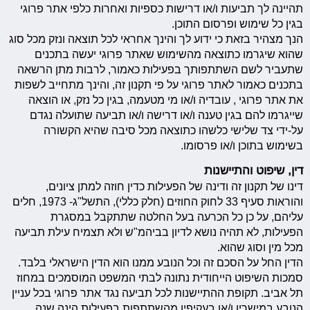
תהיינה לך תביעות ו/או דרישות כספיות ואחרות כלפי אתר פרוגי
בגין כל שימוש ופרסום התוכן.
הנך מצהיר בזאת כי ידוע לך והינך אחראי לכל תוצאה ונזק מכל סוג
שהוא שיגרמו כתוצאה מהשימוש שאתר פרוגי יעשה בתכנים
שתעביר לשם השתתפותך בפעילות כאמור, לרבות מתן הרשאה
בתכנים כאמור לאתר פרוגי על פי תקנון זה, והינך מתחייב לשפות
את אתר פרוגי , עובדיה ו/או מי מטעמה, בגין כל נזק, או הוצאה
שייגרמו להם בגין טענה ו/או דרישה ו/או תביעה שתועלה נגדם
על-ידי צד שלישי כלשהו כתוצאה מכל סיבה שהיא הקשורה
בשימוש בתוכן ו/או פרסומו.
דין, שיפוט והתיישנות
דינו של תקנון זה ודינה של הפעילות כדין חוזה למתן ציונים,
והוראות סעיף 33 לחוק החוזים (חלק כללי), התשל"ג- 1973, חלים
עליהם, על כן כל הכרעה בעל החלטה שתתקבל במסגרת
הפעילות, לא תהיה נושא לדיון בביהמ"ש ולא תצמיח עילת תביעה
מכל מין וסוג שהוא.
הדין החל על הסכם זה וכל הנובע ממנו הוא הדין הישראלי בלבד.
סמכות השיפוט הייחודית נתונה לבתי המשפט המוסמכים במחוז
תל אביב. תקופת ההתיישנות לכל תביעה נגד אתר פרוגי בכל עניין
הנובע במישרין ו/או בעקיפין מהשתתפות בפעילות הינה שנה