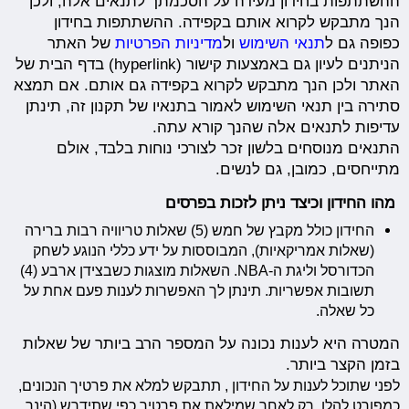
ההשתתפות בחידון מעידה על הסכמתך לתנאים אלה, ולכן
הנך מתבקש לקרוא אותם בקפידה. ההשתתפות בחידון
כפופה גם ל
תנאי השימוש
ול
מדיניות הפרטיות
של האתר
הניתנים לעיון גם באמצעות קישור (hyperlink) בדף הבית של
האתר ולכן הנך מתבקש לקרוא בקפידה גם אותם. אם תמצא
סתירה בין תנאי השימוש לאמור בתנאיו של תקנון זה, תינתן
עדיפות לתנאים אלה שהנך קורא עתה.
התנאים מנוסחים בלשון זכר לצורכי נוחות בלבד, אולם
מתייחסים, כמובן, גם לנשים.
מהו החידון וכיצד ניתן לזכות בפרסים
החידון כולל מקבץ של חמש (5) שאלות טריוויה רבות ברירה
(שאלות אמריקאיות), המבוססות על ידע כללי הנוגע לשחק
הכדורסל וליגת ה-NBA. השאלות מוצגות כשבצידן ארבע (4)
תשובות אפשריות. תינתן לך האפשרות לענות פעם אחת על
כל שאלה.
המטרה היא לענות נכונה על המספר הרב ביותר של שאלות
בזמן הקצר ביותר.
לפני שתוכל לענות על החידון , תתבקש למלא את פרטיך הנכונים,
כמפורט להלן. רק לאחר שמילאת את פרטיך כפי שתידרש (הינך