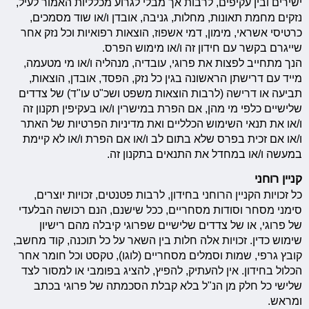
ישירים ובין עקיפים, לרבות אך מבלי לגרוע מכלליות האמור לעיל,
נזקים מחמת תאונות, מחלות, גניבה, אובדן ו/או שוד מסמכים,
כרטיסי אשראי, מימון, דמי אשפוז, הוצאות רפואיות וכל נזק אחר
שייגרם בקשר עם חידון זה ו/או מימוש הפרס.
הנך מתחייב לפצות את פרוגי, עובדיה, מנהליה ו/או מי מטעמה,
מייד עם דרישתן הראשונה בגין כל נזק, הפסד, אובדן, הוצאות,
תביעה או דרישה (לרבות הוצאות משפט ושכ"ט עו"ד) של צדדים
שלישיים כלפי מי מהן, אם הפרת במישרין ו/או בעקיפין תקנון זה
ו/או את תנאי השימוש הכלליים ואת מדיניות הפרטיות של האתר
ו/או אם זכית בפרס שלא בתום לב ו/או אם הפרת ו/או לא קיימת
במעשה ו/או במחדל את התנאים בתקנון זה.
קניין רוחני
כל זכויות הקניין הרוחני בחידון, לרבות פטנטים, זכויות יוצרים,
סימני מסחר וסודות מסחריים, ככל שישנם, הנם רכושה הבלעדי
של פרוגי, או של צדדים שלישיים שפרוגי קיבלה מהם רישיון
שימוש כדין. זכויות אלה חלות בין השאר על כל תוכנה, קוד מחשב,
קובץ גרפי, שמות וסמלים מסחריים (לוגו), טקסט וכל חומר אחר
הכלול בחידון. אין להעתיק, להפיץ, להציג בפומבי או למסור לצד
שלישי כל חלק מן הנ"ל בלא קבלת הסכמתה של פרוגי בכתב
ומראש.