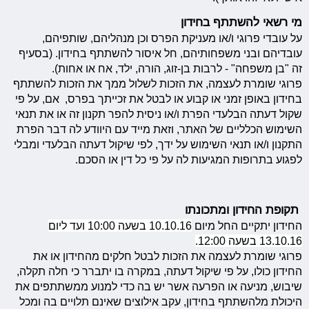
מי רשאי להשתתף בחידון
על עובדי פרוגי ו/או מעניקת הפרס וכן מנהליהם, שותפיהם,
עובדיהם ובני משפחותיהם, חל איסור להשתתף בחידון. (בסעיף
זה "בן משפחה" - לרבות בן-זוג, הורה, ילד, אח או אחות).
פרוגי שומרת לעצמה, את הזכות לשלול ממך את הזכות להשתתף
בחידון באופן זמני או קבוע או לבטל את זכייתך בפרס, אם, על פי
שקול דעתה הבלעדי הפרת ו/או ניסית להפר תקנון זה או את תנאי
השימוש הכלליים של האתר, וזאת מייד עם היוודע לה דבר הפרת
התקנון ו/או תנאי השימוש על ידך, לפי שיקול דעתה הבלעדי ומבלי
לפגוע בתרופות המגיעות לה על פי כל דין או הסכם.
תקופת החידון ומתכונתו
החידון יתקיים החל מיום
10.10.16 בשעה 10:00 ועד ליום
13.10.16 בשעה 12:00.
פרוגי שומרת לעצמה את הזכות לבטל חלקים מהחידון או את
החידון כולו, על פי שיקול דעתה, במקרה בו יתברר כי חלה תקלה,
שיבוש, מניעה או הפרעה אשר יש בה כדי למנוע ממשתתפים את
היכולת מלהשתתף בחידון, עקב אילוצים שאינם תלויים בה ומכל