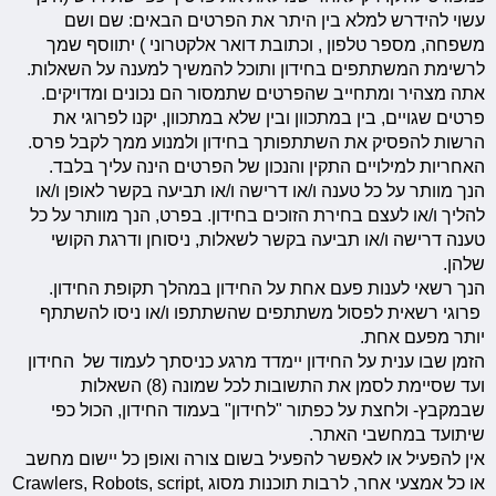
עשוי להידרש למלא בין היתר את הפרטים הבאים: שם ושם
משפחה, מספר טלפון , וכתובת דואר אלקטרוני ) יתווסף שמך
לרשימת המשתתפים בחידון ותוכל להמשיך למענה על השאלות.
אתה מצהיר ומתחייב שהפרטים שתמסור הם נכונים ומדויקים.
פרטים שגויים, בין במתכוון ובין שלא במתכוון, יקנו לפרוגי את
הרשות להפסיק את השתתפותך בחידון ולמנוע ממך לקבל פרס.
האחריות למילויים התקין והנכון של הפרטים הינה עליך בלבד.
הנך מוותר על כל טענה ו/או דרישה ו/או תביעה בקשר לאופן ו/או
להליך ו/או לעצם בחירת הזוכים בחידון. בפרט, הנך מוותר על כל
טענה דרישה ו/או תביעה בקשר לשאלות, ניסוחן ודרגת הקושי
שלהן.
הנך רשאי לענות פעם אחת על החידון במהלך תקופת החידון.
פרוגי רשאית לפסול משתתפים שהשתתפו ו/או ניסו להשתתף
יותר מפעם אחת.
הזמן שבו ענית על החידון יימדד מרגע כניסתך לעמוד של החידון
ועד שסיימת לסמן את התשובות לכל שמונה (8) השאלות
שבמקבץ- ולחצת על כפתור "לחידון" בעמוד החידון, הכול כפי
שיתועד במחשבי האתר.
אין להפעיל או לאפשר להפעיל בשום צורה ואופן כל יישום מחשב
או כל אמצעי אחר, לרבות תוכנות מסוג Crawlers, Robots, script,