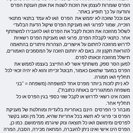
הפרס שומרות לעצמן את הזכות לשנות את אופן הענקת הפרס
והודעה על כך תופיע באתר.
אם וככל שזוכה לא יממש את הפרס ו/או לא עמד בתנאי מתנאי
הזכייה, שמור לפרוגי ו/או מעניקת הפרס שיקול הדעת הבלעדי
לשלול מהזוכה את הזכות לקבל את הפרס ו/או להעבירו למשתתף
אחר. כתנאי לקבלת הפרס, פרוגי ו/או מעניקת הפרס רשאיות
לדרוש מהזוכה לחתום על אישורים, הצהרות וויתורים בהתאמה
להוראות תקנון זה. באם לא יחתום הזוכה על המסמכים האמורים,
תישלל מהזוכה זכאותו לפרס.
למען הסר ספק, משתתף אשר לא התייצב בעצמו לממש את
הפרס במועד שתואם כאמור, תבוטל זכייתו והוא לא יהיה זכאי לכל
תחליף ו/או תמורה.
לא ניתן לזכות ביותר מפרס אחד למשפחה (משפחה = "בני
משפחה המתגוררים באותה כתובת").
הזוכה אינו רשאי לדרוש או לקבל שווי כספי בגין הפרס או כל
תחליף אחר.
מובהר כי הפרסים הינם באחריות בלעדית ומוחלטת של מעניקת
הפרס וכי פרוגי לא תשא בכל אחריות שהיא, מכל מין וסוג בקשר
לפרסים ומימושם ו/או כל תוצאה ונזק שיגרמו ממימושם. כמו כן,
הפרס הינו אישי ואינו ניתן להעברה, המחאה מכירה, הסבה, המרה