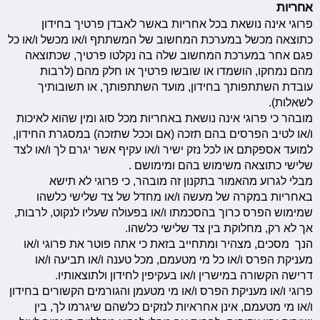
אחריות
פרוגי אינה נושאת בכל אחריות באשר לאבדן פרטיך בחידון
כתוצאה מכשל במערכת המחשוב של המשתתף ו/או מכשל ו/או כל
פגם אחר במערכת המחשוב שלה בה נקלטו פרטיך, שכתוצאה
מהם נמחקו, הושמדו או שובשו פרטיך או חלק מהם (לרבות
עובדת השתתפותך בחידון, מועד השתתפותך, או תשובותיך
לשאלות).
מובהר כי פרוגי אינה נושאת באחריות מכל סוג ומין שהוא לאיכות
ו/או לטיב הפרסים בהם תזכה (אם וככל שתזכה) במסגרת החידון,
למועד אספקתם או לכל נזק ישיר ו/או עקיף אשר יגרם לך ו/או לצד
שלישי כתוצאה משימוש בהם ומימושם .
מבלי לגרוע מהאמור בתקנון זה מובהר, כי פרוגי לא תישא
באחריות במקרה של מעשה ו/או מחדל של צד שלישי כלשהו
שמימוש הפרס כרוך בהסכמתו ו/או בפעולה שעליו לנקוט, לרבות,
אך לא רק, מחלוקת בין צד שלישי כלשהו.
הנך מסכים, מצהיר ומתחייב בזאת כי אתה פוטר את פרוגי ו/או
מעניקת הפרס ו/או כל מי מטעמם, מכל טענה ו/או תביעה ו/או
דרישה הקשורה במישרין ו/או בעקיפין לחידון ולתוצאותיו.
פרוגי ו/או מעניקת הפרס ו/או מי מטעמן והגורמים הקשורים בחידון
ו/או מי מטעמם, אינן אחראיות לנזקים כלשהם שיגרמו לך, בין