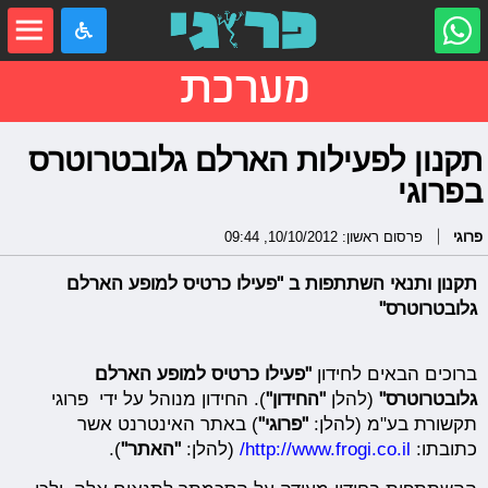
מערכת
תקנון לפעילות הארלם גלובטרוטרס
בפרוגי
פרוגי
פרסום ראשון: 10/10/2012, 09:44
תקנון ותנאי השתתפות ב "פעילו כרטיס למופע הארלם
גלובטרוטרס
"
ברוכים הבאים לחידון
"
פעילו כרטיס למופע הארלם
גלובטרוטרס
"
(להלן
"החידון"
). החידון מנוהל על ידי פרוגי
תקשורת בע"מ (להלן:
"פרוגי"
) באתר האינטרנט אשר
כתובתו:
http://www.frogi.co.il/
(להלן:
"האתר"
).