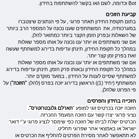
Bot וכדומה, לשם ו/או בקשר להשתתפות בחידון.
קביעת הזוכים
בתום תקופת החידון תאתר פרוגי , על פי הנתונים שיצטברו
במערכותיה, את המשתתפים שענו נכונה על המספר הרב ביותר
של השאלות ובפרק הזמן הקצר ביותר כמתואר להלן.
אם שני משתתפים או יותר ענו נכונה על אותו מספר שאלות
במהלך כל תקופת החידון, תינתן עדיפות בדירוג למשתתף שעשה
זאת בפרק זמן קצר יותר.
אם שני משתתפים או יותר ענו נכונה על אותו מספר שאלות
במהלך כל תקופת החידון ובאותו פרק הזמן, תינתן עדיפות בדירוג
למשתתף שסיים לענות על החידון , במועד מוקדם יותר.
המשתתף (יחיד (1)) הראשון בדירוג יזכה בפרס (להלן:
"הזוכה"
) על
פי הפרוט שלהלן.
הזכייה בחידון והפרסים
הזוכה יזכה בכרטיס זוגי למופע "
הארלם גלובטרוטרס".
נציגי פרוגי יצרו קשר עם הזוכה המעמד ההכרזה.
הכרטיס ישלח לביתו של הזוכה כפי שימסר לנציג פרוגי ע"י דואר
ישראל או באמצאי אחר שפרוגי תחליט.
לא תתאפשר לאחר מסירת הפרטים להחליף את הכרטיס או