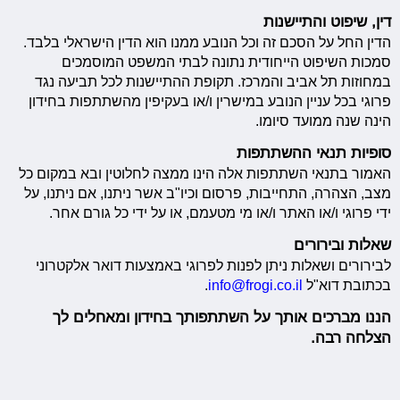
דין, שיפוט והתיישנות
הדין החל על הסכם זה וכל הנובע ממנו הוא הדין הישראלי בלבד.
סמכות השיפוט הייחודית נתונה לבתי המשפט המוסמכים
במחוזות תל אביב והמרכז. תקופת ההתיישנות לכל תביעה נגד
פרוגי בכל עניין הנובע במישרין ו/או בעקיפין מהשתתפות בחידון
הינה שנה ממועד סיומו.
סופיות תנאי ההשתתפות
האמור בתנאי השתתפות אלה הינו ממצה לחלוטין ובא במקום כל
מצב, הצהרה, התחייבות, פרסום וכיו"ב אשר ניתנו, אם ניתנו, על
ידי פרוגי ו/או האתר ו/או מי מטעמם, או על ידי כל גורם אחר.
שאלות ובירורים
לבירורים ושאלות ניתן לפנות לפרוגי באמצעות דואר אלקטרוני
בכתובת דוא"ל
info@frogi.co.il
.
הננו מברכים אותך על השתתפותך בחידון ומאחלים לך
הצלחה רבה.