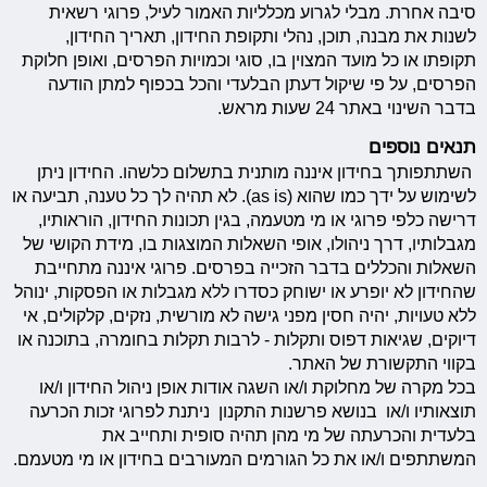
סיבה אחרת. מבלי לגרוע מכלליות האמור לעיל, פרוגי רשאית
לשנות את מבנה, תוכן, נהלי ותקופת החידון, תאריך החידון,
תקופתו או כל מועד המצוין בו, סוגי וכמויות הפרסים, ואופן חלוקת
הפרסים, על פי שיקול דעתן הבלעדי והכל בכפוף למתן הודעה
בדבר השינוי באתר 24 שעות מראש.
תנאים נוספים
השתתפותך בחידון איננה מותנית בתשלום כלשהו. החידון ניתן
לשימוש על ידך כמו שהוא (as is). לא תהיה לך כל טענה, תביעה או
דרישה כלפי פרוגי או מי מטעמה, בגין תכונות החידון, הוראותיו,
מגבלותיו, דרך ניהולו, אופי השאלות המוצגות בו, מידת הקושי של
השאלות והכללים בדבר הזכייה בפרסים. פרוגי איננה מתחייבת
שהחידון לא יופרע או ישוחק כסדרו ללא מגבלות או הפסקות, ינוהל
ללא טעויות, יהיה חסין מפני גישה לא מורשית, נזקים, קלקולים, אי
דיוקים, שגיאות דפוס ותקלות - לרבות תקלות בחומרה, בתוכנה או
בקווי התקשורת של האתר.
בכל מקרה של מחלוקת ו/או השגה אודות אופן ניהול החידון ו/או
תוצאותיו ו/או בנושא פרשנות התקנון ניתנת לפרוגי זכות הכרעה
בלעדית והכרעתה של מי מהן תהיה סופית ותחייב את
המשתתפים ו/או את כל הגורמים המעורבים בחידון או מי מטעמם.