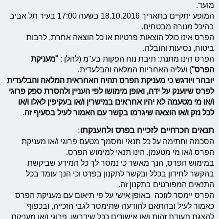
מועד.
המופע יתקיים בתאריך 18.10.2016 בשעה 17:00 בעיר תל אביב
בהיכל מנורה מבטחים.
הפרס אינו כולל הוצאות פרטיות או כל הוצאה אחרת, לרבות
ביטוח, נסיעות והובלה.
הפרס הינו מתנת: תיבת נוח הפקות בע"מ (להלן :
"מעניקת
הפרס"
) ועליה האחריות המלאה והבלעדית.
יובהר ויודגש כי מעניקת הפרס תהיה האחראית המלאה והבלעדית
לפרס שיוענק על ידה, ואופן מימושו לפי העניין ולהסרת ספק פרוגי
ו/או מי מטעמה לא יהיו אחראים במישרין ו/או בעקיפין לאלו ו/או
לכל נזק ו/או הוצאה שיגרמו בקשר עם האמור לעיל בסעיף זה.
תנאים הכרחיים לזכייה בפרס ולהענקתו
:
הסכמה וחתימה על כל תנאי ומסמך מטעם פרוגי ו/או מעניקת
הפרס ו/או מי מטעמן, הינו תנאי למימוש הפרס.
במימוש הפרס, הנך מאשר כי נמסר לך כל המידע שביקשת
בהקשר לחידון בכלל ובקשר לתקנון בפרט וכי הנך עומד בכל
התנאים המפורטים בתקנון זה.
הפרס יימסר לזוכה באופן אישי על פי תיאום עם מעניקת הפרס
כאמור לעיל ובהתאם להודעה שתימסר לגבי הזכייה, ובכפוף
להצגת תעודת זהות ו/או אישורים ככל שידרשו. פרוגי ו/או מעניקת