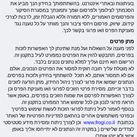
בעיתונות ובאתרי אינטרנט. בהשתתפותך בחידון הנך מביע את
הסכמתך לצילומך ולפרסום שמך ותמונתך במסגרת הסיקור
והפרסומים האמורים, ללא תמורה וללא הגבלת זמן, לרבות לצרכי
קידום, שיווק, פרסום ויחסי ציבור והנך מוותר על כל טענה נגד
מעניקת הפרס ו/או פרוגי בקשר לכך.
מתן פרטים
לפני מענה על השאלות ועל מנת שתינתן לך האפשרות לזכות
בפרסים, תתבקש להזין את הפרטים כמפורט לעיל בתקנון זה.
הרישום הוא חינם ועליך למלא נתונים נכונים בלבד.
לא מוטלת עליך חובה חוקית למסור את הפרטים הנכונים, אולם
אם לא תמסור אותם, לא תוכל להשתתף בחידון ולזכות בפרסים.
הנתונים ישמשו את פרוגי לצורך ניהול החידון, מתן הודעה לזוכים
בדבר זכייתם, מסירת פרטי הזוכים לפרוגי ו/או מעניקת הפרס וכן
לצורך האפשרות לפרסם את שמות הזוכים בפרסים, באופן אשר
תראה פרוגי לנכון וכן לכל שימוש אחר המפורט בתקנון זה.
בנוסף לאמור לעיל ניתנת לפרוגי הזכות לעשות שימוש בפרטיך
ובפרטי משתמשים אחרים בהתאם למדיניות הפרטיות של האתר
בכתובת
www.frogi.co.il
וכן לצורך ניתוח ומסירת מידע סטטיסטי
לצדדים שלישיים ( במקרה זה הנתונים לא יתייחסו אליך באופן
אישי ולא יזהו אותך).