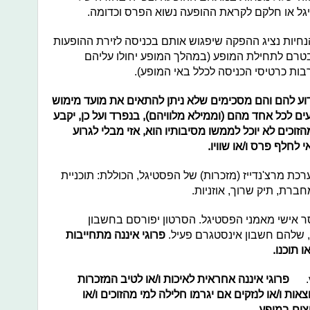
גל או חלקם לקראת ההופעה נשוא הפרס וכדומה.
יות נציג ההפקה שיפגוש אותם בכניסה לזירת ההופעות
בטרם לתחילת המופע (במהלך המופע יחולו עליהם
בות כרטיסי הכניסה לכלל באי המופע).
ידוע להם והם מסכימים שלא ניתן להתאים את מועד מימוש
ם לכל אחד מהם (וממילא מלוויהם), בנפרד ועל כן, יקבע
וכים לא יוכל לממשו מסיבותיו הוא, אזי מבלי לגרוע
 לחלף פרס ו/או שוויו.
ו בערכת מרצ'נדייז (מזכרות) של הפסטיגל, הכוללת: תוכניית
ל מסר אישי מאמני הפסטיגל. הסרטון יפורסם בחשבון
ים, שלהם חשבון אינסטגרם פעיל.
פרוגי איננה מתחייבות
 תוכנו.
פרוגי איננה אחראית לאיכות ו/או לטיב המזכרות
ות ו/או לנזקים אם יגרמו חלילה למי מהזוכים ו/או
ים במופע.