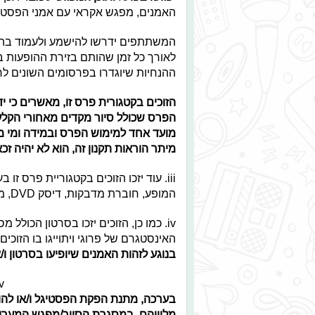
האמנים, מפגש אקראי עם אמני הפסטי
המשתתפים ידרשו להישמע ולעמוד בהנח
לאורך כל זמן שהותם בזירת ההופעות 
ההנחיות שיוגדרו בפרסומים השונים לר
הזוכים בקטגורית פרס זו, מאשרים כי 
הפרס שכולל סיור מקדים מאחורי הקלעי
מועד אחד למימוש הפרס ובמידה ומי מהז
מיתר הוראות תקנון זה, הוא לא יהיה זכאי
iii. עוד יזכו הזוכים בקטגוריית פרס ז
המופע, חוברת מדבקות, דיסק DVD, מחברת, תיק שרוך, אוזניות.
iv. כמו כן, הזוכים יזכו בסרטון הכול
האינסטגרם של פרוגי ויתוייגו בו הזוכ
בנוגע לזהות האמנים שיופיעו בסרטון ו/או
v.
בערכה, מתנת הפקת הפסטיגל ו/או להוצא
מלוויהם, במסגרת הסיור/מפגש המעריצ