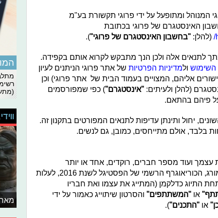
י המנוהל ומתופעל על ידי פרוגי תקשורת בע"מ
שבון האינסטגרם של פרוגי בכתובת
(להלן:
"בחשבון האינסטגרם של פרוגי"
).
 לתנאים אלה ולכן הנך מתבקש לקרוא אותם בקפידה.
המומ
 השימוש
ול
מדיניות הפרטיות
של אתר פרוגי הניתנים לעיון
מתלבט
hyperl הנ"ל (או בקישורים אליהם, המצויים בעמוד הבית של אתר פרוגי) וכן
רשימת
סטגרם (להלן ולעיתים:
"אינסטגרם"
) כפי שמפורסמים
(מתעד
על פיהם בהתאם.
ווידי
נים, יחול ותינתן עדיפות לתנאים המפורטים בתקנון זה.
ות בלבד, אולם מתייחסים, כמובן, גם לנשים.
עצמך ועוד מספר חברים, רוקדים, אחד או יותר
מהריקודים, לפי הכוריאוגרפיה של עוז מורג, הכוריאוגרף הרשמי של הפסטיגל לשנת 2016, לעלות
ת התיוג כדלקמן (המתייג את עצמו ואת חבריו
תף"
או
"המשתתפים"
והסרטון שיתוייג כאמור על ידי
מאחו
ן"
או
"התכנים"
).