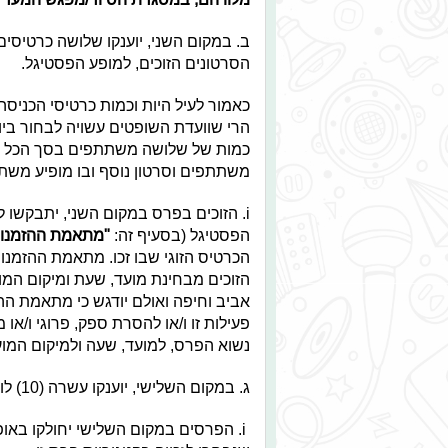
ב. במקום השני, יוענקו שלושה כרטיסים
הסרטונים הזוכים, למופע הפסטיגל.
כאמור לעיל היות וכמות כרטיסי הכניסה
הרי שוועדת השופטים עשויה לבחור ביו
כמות של שלושה משתתפים בסך הכל (ל
משתתפים וסרטון נוסף ובו מופיע משתת
i. הזוכים בפרס במקום השני, יתבקשו
הפסטיגל (בסעיף זה:
"מתאמת ההזמנו
הכרטיס הזוגי שבו זכו. מתאמת ההזמ
הזוכים מבחינת מועד, שעת ומיקום המו
אביב וחיפה ואולם יודגש כי מתאמת ההז
פעילות זו ו/או להסרת ספק, פרוגי ו/א
נשוא הפרס, למועד, שעה ולמיקום המוע
ג. במקום השלישי, יוענקו עשרה (10) לוחות שנה ממותגים של פסטיגל 2016.
i. הפרסים במקום השלישי יחולקו באו