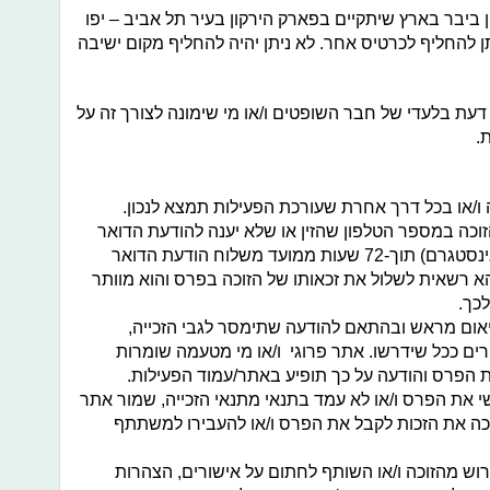
'סטין ביבר בארץ שיתקיים בפארק הירקון בעיר תל אביב – יפו
הדשא. לא ניתן להחליף לכרטיס אחר. לא ניתן יהיה להחליף מקום ישיבה
 דעת בלעדי של חבר השופטים ו/או מי שימונה לצורך זה על
.
 ו/או בכל דרך אחרת שעורכת הפעילות תמצא לנכון.
זוכה במספר הטלפון שהזין או שלא יענה להודעת הדואר
האלקטרוני/דיירקט (הודעות פרטיות באינסטגרם) תוך-72 שעות ממועד משלוח הודעת הדואר
תהא רשאית לשלול את זכאותו של הזוכה בפרס והוא מוותר
כך.
יאום מראש ובהתאם להודעה שתימסר לגבי הזכייה,
רים ככל שידרשו. אתר פרוגי ו/או מי מטעמה שומרות
ת הפרס והודעה על כך תופיע באתר/עמוד הפעילות.
שי את הפרס ו/או לא עמד בתנאי מתנאי הזכייה, שמור אתר
וכה את הזכות לקבל את הפרס ו/או להעבירו למשתתף
וש מהזוכה ו/או השותף לחתום על אישורים, הצהרות