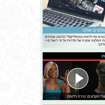
לצים שלנו:
ים מה לראות בנטפליקס? הרכבנו עבורכם
 המלצה ענקית של סדרות על פי ז׳אנרים •
כן)
או
רי הקלעים: טירה רדופה