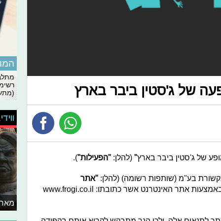
המומ
מתלבט
רשימת
פעה של ג'סטין ביבר בארץ
(מתעד
ווידי
ופע של ג'סטין ביבר בארץ
"
(להלן:
"הפעילות"
).
קשורת בע"מ (שותפות רשומה) (להלן:
"
אתר
) באמצעות אתר האינטרנט אשר כתובתו: www.frogi.co.il
מאחו
 לתנאים אלה, ולכן הנך מתבקש לקרוא אותם בקפידה.