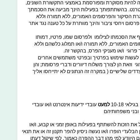
ויה להיות מסוקרת ומפורסמת באמצעי התקשורת השונים,
אינטרנט. בהשתתפותך בפעילות הינך מביעה את הסכמתך
ת הסיקור והפרסומים האמורים, ללא תמורה וללא
 פרסום ויחסי ציבור והינך מוותרת על כל טענה נגד אתר
ת הסכמתו לצילומו ולפרסום שמו, פרטיו, דמותו
ים האמורים, ללא תמורה ו/או תמלוג כלשהם וללא
 פרוגי ו/או מעניקי הפרס, בהקשר זה.
ות לעשות שימוש בפרטיך ובפרטי משתמשים אחרים
י וזאת הן לצורך משלוח דיוורים ודברי פרסומת; והן
דים שלישיים ( במקרה זה הנתונים לא יתייחסו אליך
אי 10-18
למעט
עובדי ידיעות אינטרנט ו/או עובדי
ם ובני משפחותיהם
ת הזכות להשתתף בפעילות באופן זמני או קבוע, ו/או
לעדי הופרו ו/או נעשה ניסיון להפר תקנון זה או את תנאי
ם היוודע למי מהן דבר ההפרה כאמור, לפי שיקול דעתן