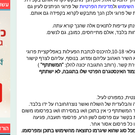
עשו
 השימוש
ול
מדיניות הפרטיות
של פרוגי הניתנים לעיון גם
נתן עדיפות לתנאים אלה שהנך קורא עתה.
ות בלבד, אולם מתייחסים, כמובן, גם לנשים.
במסגרת הפעילות מוזמנים הגולשים בגילאי 10-18,להיכנס לכתבת הפעילות באפליקציית פרוגי
 השיר האהוב עליהם ומדוע. בנוסף, עליהם לצרף קישור
ת קשר. (רותב התגובה יכונה להלן:
"המשתתף"
)
מוד האינסטגרם הפרטי שלו בתגובה, לא ישתתף
ית, כמפורט לעיל.
 והבלעדית של השולח ואשר נוצרו/חוברו על ידו בלבד.
המשתתף כי אין בתוכן ו/או במסירתו ו/או בפרסומו משום
 בקשר עם פרסום לשון הרע, פרסומי תועבה, פגיעה
/או כל פרסום אסור אחר.
הורד
מכל סוג שהוא שיגרמו כתוצאה מהשימוש בתוכן ומפרסומו.