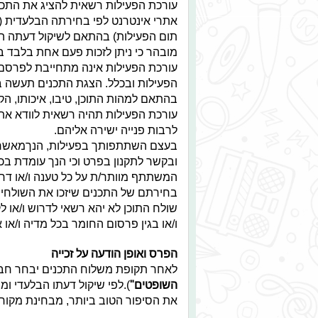
עורכת הפעילות רשאית להציג את התכני
אתרי אינטרנט לפי בחירתה הבלעדית (ב
תום הפעילות) בהתאם לשיקול דעתה הבל
מובהר כי ניתן לזכות פעם אחת בלבד ב
עורכת הפעילות אינה מתחייבת לפרסם
הפעילות ובכלל. הצגת התכנים תעשה בכ
בהתאם למהות התוכן, טיבו, איכותו, הקש
עורכת הפעילות תהיה רשאית לוודא את 
לרבות פנייה ישירה אליהם.
בעצם השתתפותך בפעילות, הנךמאשר כ
ובקשר לתקנון בפרט וכי הנך עומדת בכ
המשתתף מוותר/ת על כל טענה ו/או דריש
בחירתם של התכנים שיזכו את השולחים
שולח התוכן לא יהא רשאי לדרוש ו/או 
ו/או בגין פרסום החומר בכל מדיה ו/או א
הפרס ואופן הודעה על זכייה
לאחר תקופת משלוח התכנים יבחר חבר 
השופטים"
את הסיפור הטוב ביותר, מבחינת מקוריות