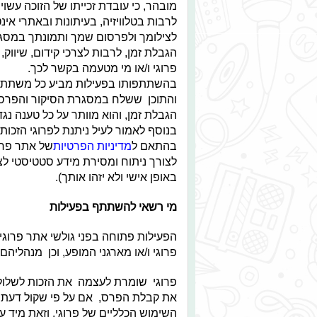
מובהר, כי עובדת זכייתו של הזוכה עש
לרבות בטלוויזיה, בעיתונות ובאתרי 
לצילומך ולפרסום שמך ותמונתך במסגר
הגבלת זמן, לרבות לצרכי קידום, שיווק,
פרוגי ו/או מי מטעמה בקשר לכך.
בהשתתפותו בפעילות מביע כל משתתף א
והתוכן ששלח במסגרת הסיקור והפרסומ
הגבלת זמן, והוא מוותר על כל טענה נגד
בנוסף לאמור לעיל ניתנת לפרוגי הזכ
בהתאם ל
מדיניות הפרטיות
של אתר פרוג
לצורך ניתוח ומסירת מידע סטטיסטי לצד
באופן אישי ולא יזהו אותך).
מי רשאי להשתתף בפעילות
הפעילות פתוחה בפני גולשי אתר פרוגי בגיל
פרוגי ו/או מארגני המופע, וכן מנהליה
פרוגי שומרת לעצמה את הזכות לשלול א
את קבלת הפרס, אם על פי שקול דעתן הב
השימוש הכלליים של פרוגי, וזאת מיד ע