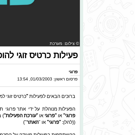
© צילום: מערכת
פעילות כרטיס זוגי להו
פרוגי
פרסום ראשון: 01/03/2003, 13:54
ברוכים הבאים לפעילות
"
כרטיס זוגי למ
הפעילות מנוהלת על ידי אתר פרוגי ת
פרוגי
"
או
"
פרוגי
או
"
עורכת הפעילות
"
((להלן:
"
פרוגי
"
או "
האתר
")
ההשתתפות בפעילות מעידה על הסכמתך