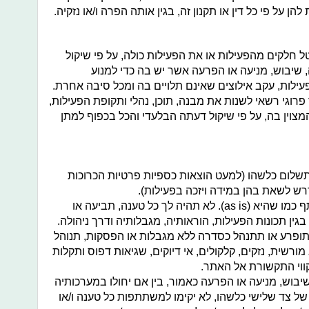
ן על פי כל דין או תקנון זה, בגין אותה הפרה ו/או נזקיה.
 חלקים מהפעילות או את הפעילות כולה, על פי שיקול
שיבוש, מניעה או הפרעה אשר יש בה כדי למנוע
ות, עקב אילוצים שאינם תלויים בה ומכל סיבה אחרת.
פרוגי רשאי לשנות את מבנה, תוכן, נהלי ותקופת הפעילות,
צוין בה, על פי שיקול דעתה הבלעדי והכל בכפוף למתן
לום כלשהו (למעט הוצאות כספיות פרטיות הכרוכות
רש לשאת בהן במידה ויזכה בפעילות).
הפעילות ניתנת לשימוש על ידי המשתתף כמו שהיא (as is). לא תהיה לך כל טענה, תביעה או
גין תכונות הפעילות, הוראותיה, מגבלותיה ודרך ניהולה.
תופרע או תתנהל כסדרה ללא מגבלות או הפסקות, תנוהל
ורשית, נזקים, קלקולים, אי דיוקים, שגיאות דפוס ותקלות
ווי התקשורת אל האתר.
יבוש, מניעה או הפרעה כאמור, בין אם יחולו במערכותיה
 של צד שלישי כלשהו, לא יקימו למשתתפות כל טענה ו/או