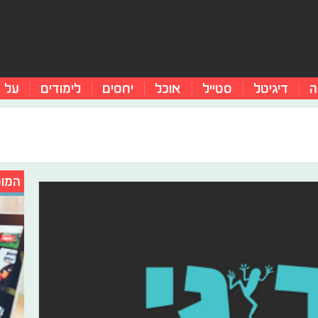
ה
דיגיטל
סטייל
אוכל
יחסים
לימודים
על 
המומ