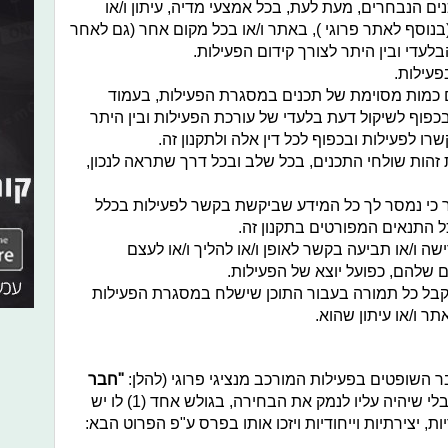
ם הנבחרים, מעת לעת, בכל אמצעי מדיה, עיתון ו/או
נוסף לאתר פרוגי ), באתר ו/או בכל מקום אחר (גם לאחר
עדי ובין היתר לצורך קידום הפעילות.
פעילות.
 כמות מסוימת של תכנים במסגרת הפעילות, בעמוד
פוף לשיקול דעת בלעדי של עורכת הפעילות ובין היתר
רו לפעילות ובכפוף לכל דין אלה ולתקנון זה.
זהות שולחי התכנים, בכל שלב ובכל דרך שתראה לנכון,
י נמסר לך כל המידע שביקשת בקשר לפעילות בכלל
ל התנאים המפורטים בתקנון זה.
ה ו/או תביעה בקשר לאופן ו/או להליך ו/או לעצם
 שלהם, כפועל יוצא של הפעילות.
לקבל כל תמורה בעבור התוכן שישלח במסגרת הפעילות
תר ו/או עיתון שהוא.
השופטים בפעילות המורכב מנציגי פרוגי (להלן:
"חבר
).לפי שיקול דעתו הבלעדי ומבלי שיהיה עליו לנמק את הבחירה, בגולש אחד (1) לו יש
, יצירתיות וייחודיות ויזכו אותו בפרס ע"פ הפרוט הבא: