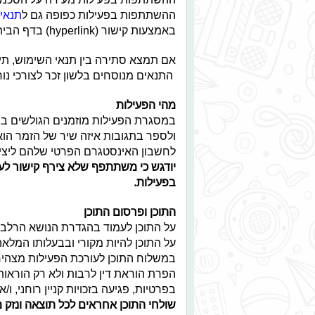
ההשתתפות בפעילות כפופה גם ל
תנאי
באמצעות קישור (hyperlink) בדף הבית של פרוגי ולכן הנך מתבקש לקרוא בקפידה גם אותם.
אם תמצא סתירה בין תנאי השימוש, תי
התנאים מנוסחים בלשון זכר לצורכי נוח
מהי הפעילות
ולספר בתגובות איזה שיר של הזמר הוא
לחשבון האינסטגרם הפרטי שלהם ליציר
יודגש כי משתתפף שלא צירף קישור לע
בפעילות.
התוכן ופרסום התוכן
על התוכן לעמוד בהגדרת הנושא הרלבנט
על התוכן להיות מקורי ובבעלותו המלאה
במשלוח התוכן לעורכת הפעילות מצהיר 
הפרת הוראת דין לרבות ולא רק הוראות
בפרטיות, פגיעה בזכויות קניין רוחני, ו
שולחי התוכן אחראים לכל תוצאה ונזק 