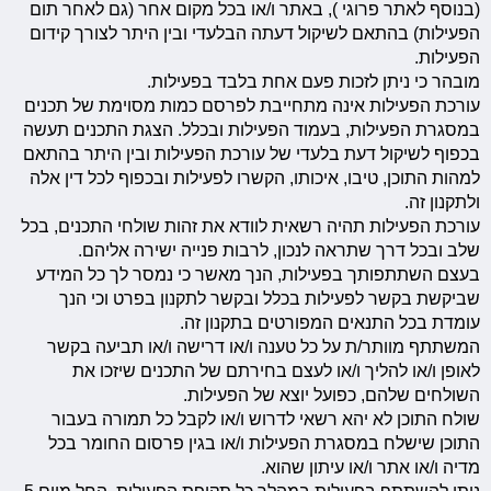
(בנוסף לאתר פרוגי ), באתר ו/או בכל מקום אחר (גם לאחר תום
הפעילות) בהתאם לשיקול דעתה הבלעדי ובין היתר לצורך קידום
הפעילות.
מובהר כי ניתן לזכות פעם אחת בלבד בפעילות.
עורכת הפעילות אינה מתחייבת לפרסם כמות מסוימת של תכנים
במסגרת הפעילות, בעמוד הפעילות ובכלל. הצגת התכנים תעשה
בכפוף לשיקול דעת בלעדי של עורכת הפעילות ובין היתר בהתאם
למהות התוכן, טיבו, איכותו, הקשרו לפעילות ובכפוף לכל דין אלה
ולתקנון זה.
עורכת הפעילות תהיה רשאית לוודא את זהות שולחי התכנים, בכל
שלב ובכל דרך שתראה לנכון, לרבות פנייה ישירה אליהם.
בעצם השתתפותך בפעילות, הנך מאשר כי נמסר לך כל המידע
שביקשת בקשר לפעילות בכלל ובקשר לתקנון בפרט וכי הנך
עומדת בכל התנאים המפורטים בתקנון זה.
המשתתף מוותר/ת על כל טענה ו/או דרישה ו/או תביעה בקשר
לאופן ו/או להליך ו/או לעצם בחירתם של התכנים שיזכו את
השולחים שלהם, כפועל יוצא של הפעילות.
שולח התוכן לא יהא רשאי לדרוש ו/או לקבל כל תמורה בעבור
התוכן שישלח במסגרת הפעילות ו/או בגין פרסום החומר בכל
מדיה ו/או אתר ו/או עיתון שהוא.