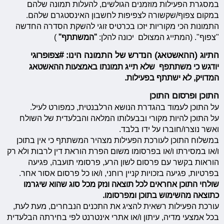
במסגרת הפעילות מוזמנים הגולשים, להעלות תמונה שלהם
במקום צפוף/שקשורה לצפיפות לחשבון האינסטגרם שלהם.
התמונות הכי מקוריות יזכו בכרטיס זוגי להשקת הסדרה החדשה
"צפוף". (המתייג המצולם יכונה להלן:
"המשתתף"
)
התיוג (ההאשטאג) הנדרש של התמונה הינו: #צפופרוגי
יודגש כי משתתפף שלא תייג תמונתו באמצעות ההאשטאג
המדויק, לא ישתתף בפעילות.
התוכן ופרסום התוכן
על התוכן לעמוד בהגדרת הנושא הרלבנטית, כמפורט לעיל.
על התוכן להיות מקורי ובבעלותו המלאה והבלעדית של השולח
ואשר נוצרו/חוברו על ידו בלבד.
במשלוח התוכן לעורכת הפעילות מצהיר המשתתף כי אין בתוכן
ו/או במסירתו ו/או בפרסומו משום הפרת הוראת דין לרבות ולא רק
הוראות בקשר עם פרסום לשון הרע, פרסומי תועבה, פגיעה
בפרטיות, פגיעה בזכויות קניין רוחני, ו/או כל פרסום אסור אחר.
שולחי התוכן אחראים לכל תוצאה ונזק מכל סוג שהוא שיגרמו
כתוצאה מהשימוש בתוכן ומפרסומו.
עורכת הפעילות רשאית להציג את התכנים הנבחרים, מעת לעת,
בכל אמצעי מדיה, עיתון ו/או אתרי אינטרנט לפי בחירתה הבלעדית