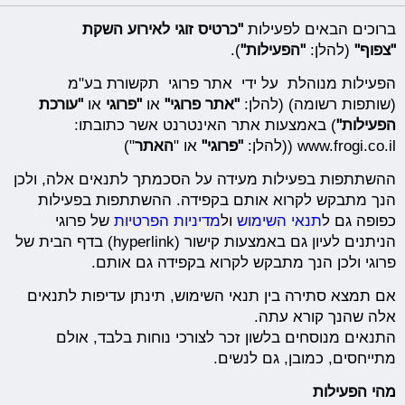
ברוכים הבאים לפעילות
"כרטיס זוגי לאירוע השקת
"צפוף"
(להלן:
"הפעילות"
).
הפעילות מנוהלת על ידי אתר פרוגי תקשורת בע"מ
(שותפות רשומה) (להלן:
"
אתר פרוגי
"
או
"
פרוגי
או
"
עורכת
הפעילות
"
) באמצעות אתר האינטרנט אשר כתובתו:
www.frogi.co.il ((להלן:
"
פרוגי
"
או "
האתר
")
ההשתתפות בפעילות מעידה על הסכמתך לתנאים אלה, ולכן
הנך מתבקש לקרוא אותם בקפידה. ההשתתפות בפעילות
כפופה גם ל
תנאי השימוש
ול
מדיניות הפרטיות
של פרוגי
הניתנים לעיון גם באמצעות קישור (hyperlink) בדף הבית של
פרוגי ולכן הנך מתבקש לקרוא בקפידה גם אותם.
אם תמצא סתירה בין תנאי השימוש, תינתן עדיפות לתנאים
אלה שהנך קורא עתה.
התנאים מנוסחים בלשון זכר לצורכי נוחות בלבד, אולם
מתייחסים, כמובן, גם לנשים.
מהי הפעילות