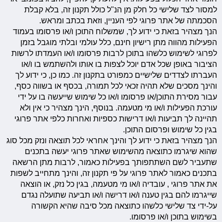
למסור לצד שלישי כל חלק מן הנ"ל כולל תקנון זה, בלא קבלת
הסכמתה של אתר פרוגי לפי העניין, וזאת בכתב ומראש.
הנך מצהיר בזאת כי ידוע לך, שמשלוח התוכן ו/או פרסומו בעמוד
הפעילות מהווה מתן רישיון חינם, כלל עולמי ובלתי מוגבל בזמן
לפרוגי לשימוש כלשהו בתוכן לרבות פרסומו ו/או העמדתו לרשות
הציבור באופן שכל אדם יוכל לצפות בו אותו ולהשתמש בו ו/או
העברתו לצדדים שלישיים כמפורט בתקנון זה. כמו כן, כי ידוע לך
והינך מסכים שלא תהיה זכאי לכל תמורה, בכסף או בשווה כסף,
עבור מסירת התוכן/או פרסומו ו/או כל שימוש שייעשה בו על ידי
עורכת הפעילות ו/או מי מטעמה. בנוסף, הינך מצהיר כי אין ולא
תהיינה לך תביעות ו/או דרישות כספיות ואחרות כלפי אתר פרוגי
בגין כל שימוש ופרסום התוכן.
הנך מצהיר בזאת כי ידוע לך והינך אחראי לכל תוצאה ונזק מכל סוג
שהוא שיגרמו כתוצאה מהשימוש שאתר פרוגי יעשה בתכנים
שתעביר לשם השתתפותך בפעילות כאמור, לרבות מתן הרשאה
בתכנים כאמור לאתר פרוגי על פי תקנון זה, והינך מתחייב לשפות
את אתר פרוגי , עובדיה ו/או מי מטעמה, בגין כל נזק, או הוצאה
שייגרמו להם בגין טענה ו/או דרישה ו/או תביעה שתועלה נגדם
על-ידי צד שלישי כלשהו כתוצאה מכל סיבה שהיא הקשורה
בשימוש בתוכן ו/או פרסומו.