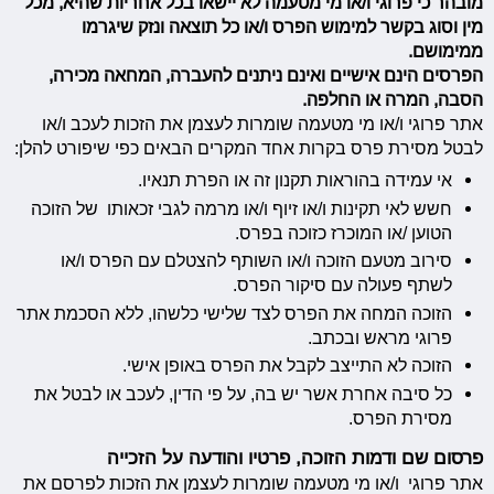
מובהר כי פרוגי ו/או מי מטעמה לא יישאו בכל אחריות שהיא, מכל
מין וסוג בקשר למימוש הפרס ו/או כל תוצאה ונזק שיגרמו
ממימושם.
הפרסים הינם אישיים ואינם ניתנים להעברה, המחאה מכירה,
הסבה, המרה או החלפה.
אתר פרוגי ו/או מי מטעמה שומרות לעצמן את הזכות לעכב ו/או
לבטל מסירת פרס בקרות אחד המקרים הבאים כפי שיפורט להלן:
אי עמידה בהוראות תקנון זה או הפרת תנאיו.
חשש לאי תקינות ו/או זיוף ו/או מרמה לגבי זכאותו של הזוכה
הטוען /או המוכרז כזוכה בפרס.
סירוב מטעם הזוכה ו/או השותף להצטלם עם הפרס ו/או
לשתף פעולה עם סיקור הפרס.
הזוכה המחה את הפרס לצד שלישי כלשהו, ללא הסכמת אתר
פרוגי מראש ובכתב.
הזוכה לא התייצב לקבל את הפרס באופן אישי.
כל סיבה אחרת אשר יש בה, על פי הדין, לעכב או לבטל את
מסירת הפרס.
פרסום שם ודמות הזוכה, פרטיו והודעה על הזכייה
אתר פרוגי ו/או מי מטעמה שומרות לעצמן את הזכות לפרסם את