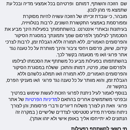
שם הזוכה והשותף, דמותם ופרטיהם בכל אמצעי מדיה ובכל עת
שתמצא מי מהן לנכון.
מובהר, כי עובדת זכייתו של הזוכה עשויה להיות מסוקרת
ומפורסמת באמצעי התקשורת השונים, לרבות בטלוויזיה,
בעיתונות ובאתרי אינטרנט. בהשתתפותך בפעילות הינך מביע את
הסכמתך לצילומך ולפרסום שמך ותמונתך במסגרת הסיקור
והפרסומים האמורים, ללא תמורה וללא הגבלת זמן, לרבות לצרכי
קידום, שיווק, פרסום ויחסי ציבור והינך מוותרת על כל טענה נגד
אתר פרוגי ו/או מי מטעמה בקשר לכך.
בהשתתפותו בפעילות מביע כל משתתף את הסכמתו לצילומו
ולפרסום שמו, פרטיו, דמותו והתוכן ששלח במסגרת הסיקור
והפרסומים האמורים, ללא תמורה ו/או תמלוג כלשהם וללא
הגבלת זמן, והוא מוותר על כל טענה נגד פרוגי ו/או מעניקי הפרס,
בהקשר זה.
בנוסף לאמור לעיל ניתנת לפרוגי הזכות לעשות שימוש בפרטיך
ובפרטי משתמשים אחרים בהתאם ל
מדיניות הפרטיות
של אתר
פרוגי וזאת הן לצורך משלוח דיוורים ודברי פרסומת; והן לצורך
ניתוח ומסירת מידע סטטיסטי לצדדים שלישיים ( במקרה זה
הנתונים לא יתייחסו אליך באופן אישי ולא יזהו אותך).
מי רשאי להשתתף בפעילות