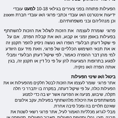
הפעילות פתוחה בפני צעירים בגילאי 10-18
למעט
עובדי
ידיעות אינטרנט ו/או עובדי וכתבי פרוגי ו/או עובדי חברת zoom
וכן מנהליהם ובני משפחותיהם.
פרוגי שומרת לעצמה את הזכות לשלול את הזכות להשתתף
בפעילות באופן זמני או קבוע, ו/או את קבלת הפרס, אם על
פי שקול דעתן הבלעדי הופרו ו/או נעשה ניסיון להפר תקנון זה
או את תנאי השימוש הכלליים של פרוגי, וזאת מיד עם היוודע
למי מהן דבר ההפרה כאמור, לפי שיקול דעתן הבלעדי ומבלי
לפגוע בתרופות המגיעות להן על פי כל דין או תקנון זה, בגין
אותה הפרה ו/או נזקיה.
ביטול ו/או שינוי הפעילות
אתר פרוגי שומר לעצמו את הזכות לבטל חלקים מהפעילות או את
הפעילות כולה, על פי שיקול דעתה, במקרה בו יתברר כי חלה
תקלה, שיבוש, מניעה או הפרעה אשר יש בה כדי למנוע
ממשתתפים את היכולת מלהשתתף בפעילות, עקב אילוצים
שאינם תלויים בה ומכל סיבה אחרת.
מבלי לגרוע מכלליות האמור לעיל, אתר פרוגי רשאי לשנות את
מבנה, תוכן, נהלי ותקופת הפעילות, תאריך הפעילות, תקופתה או