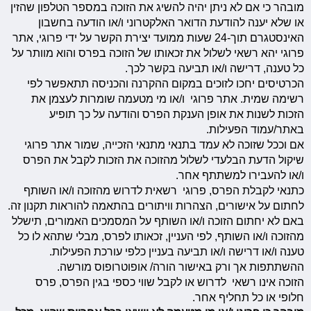
מובהר כי אם לא ניתן יהיה להשיג את הזוכה במספר הטלפון שהזין
או שלא יענה להודעת הדואר האלקטרוני ו/או הודעה בחשבון
האינסטגרם תוך-24 שעות ממועד יצירת הקשר על ידי פרוגי, אתר
פרוגי יהא רשאי לשלול את זכאותו של הזוכה בפרס והוא מוותר על
כל טענה, דרישה ו/או תביעה בקשר לכך.
הכרטיסים יחכו לזוכים במקום ההקרנה והכניסה תתאפשר לפי
רשימה שמית. אתר פרוגי ו/או מי מטעמה שומרות לעצמן את
הזכות לשנות את אופן הענקת הפרס והודעה על כך תופיע
באתר/עמוד הפעילות.
אם וככל שזוכה לא עמד בתנאי מתנאי הזכייה, שמור אתר פרוגי
שיקול הדעת הבלעדי לשלול מהזוכה את הזכות לקבל את הפרס
ו/או להעבירו למשתתף אחר.
כתנאי לקבלת הפרס, פרוגי רשאית לדרוש מהזוכה ו/או השותף
לחתום על אישורים, הצהרות וויתורים בהתאמה להוראות תקנון זה.
באם לא יחתום הזוכה ו/או השותף על המסמכים האמורים, תישלל
מהזוכה ו/או השותף, לפי העניין, זכאותו לפרס, מבלי שתהא לו כל
טענה ו/או דרישה ו/או תביעה בעניין כלפי עורכת הפעילות.
ההשתתפות אך ורק באישור הורה/ אופוטרופוס מורשה.
הזוכה אינו רשאי לדרוש או לקבל שווי כספי בגין הפרס, פרס
חלופי או כל תחליף אחר.