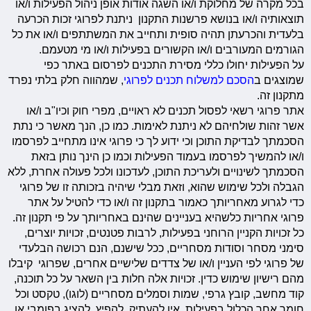
בכל מקרה של מחלוקת ו/או השגה אודות אופן ניהול הפעילות ו/או
תוצאותיה ו/או בנושא פרשנות התקנון ניתנת לפרוגי זכות הכרעה
בלעדית והכרעתן תהיה סופית ותחייב את המשתתפים ו/או את כל
הגורמים המעורבים ו/או הקשורים בפעילות ו/או מי מטעמם.
על הפעילות יחולו כללי מסירת התכנים לפרסום באתר כפי
שמוצגים ב
הסכם למשלוח תכנים לפרוגי
, שמהווה חלק בלתי נפרד
מתקנון זה.
אתר פרוגי רשאי לפסול תכנים לא ראויים, מפרי חוק וכיו"ב ו/או
אשר זהות שולחיהם לא ניתנת לאימות. כמו כן, הנך מאשר כי נתת
הסכמתך לבדיקת התוכן וכי ידוע לך כי פרוגי אינו מתחייב לפרסמו
ו/או להמשיך לפרסמו בעמוד הפעילות וכמו כן הינך נותן בזאת
הסכמתך לשינויים ולעריכת התוכן, לעדכונו ולכל פעולה אחרת, ללא
הגבלה ולכל שימוש שהוא, וזאת מבלי שיהיה בזכותה זו של פרוגי
כדי לגרוע מאחריותך כאמור בתקנון זה ו/או כדי להטיל על אתר
פרוגי אחריות כלשהיא בעניינים שהינם באחריותך על פי תקנון זה.
כל זכויות הקניין הרוחני בפעילות, לרבות פטנטים, זכויות יוצרים,
סימני מסחר וסודות מסחריים, ככל שישנם, הנם רכושה הבלעדי
של פרוגי לפי העניין ו/או של צדדים שלישיים אחרים, שפרוגי קיבלו
מהם רישיון שימוש כדין. זכויות אלה חלות בין השאר על כל תוכנה,
קוד מחשב, קובץ גרפי, שמות וסמלים מסחריים (לוגו), טקסט וכל
חומר אחר הכלול בפעילות. אין להעתיק, להפיץ, להציג בפומבי או