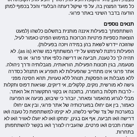
כל מועד המצוין בה, על פי שיקול דעתה הבלעדי והכל בכפוף למתן
הודעה בדבר השינוי באתר פרוגי.
תנאים נוספים
השתתפותך בפעילות איננה מותנית בתשלום כלשהו (למעט
הוצאות כספיות פרטיות הכרוכות במימוש הפרט כאמור לעיל,
שהזוכה יידרש לשאת בהן במידה ויזכה בפעילות).
הפעילות ניתנת לשימוש על ידי המשתתף כמו שהיא (as is). לא
תהיה לך כל טענה, תביעה או דרישה כלפי אתר פרוגי או מי
מטעמה, בגין תכונות הפעילות, הוראותיה, מגבלותיה ודרך ניהולה.
אתר פרוגי אינו מתחייב שהפעילות לא תופרע או תתנהל כסדרה
ללא מגבלות או הפסקות, תנוהל ללא טעויות, תהא חסינה מפני
גישה לא מורשית, נזקים, קלקולים, אי דיוקים, שגיאות דפוס ותקלות
- לרבות תקלות בחומרה, בתוכנה או בקווי התקשורת אל האתר.
מבלי לגרוע מהאמור ומאחר, יובהר כי שיבוש, מניעה או הפרעה
כאמור, בין אם יחולו במערכותיה של אתר פרוגי, ובין אם יחולו
במערכות של צד שלישי כלשהו, לא יקימו למשתתפות כל טענה ו/או
דרישה ו/או תביעה, אף אם בגינן, ימחקו ו/או לא יועלו לאוויר ו/או לא
ישמרו תכנים ו/או פרטים, שהעבירו לצורך ו/או בקשר להשתתפותן
בתחרות.