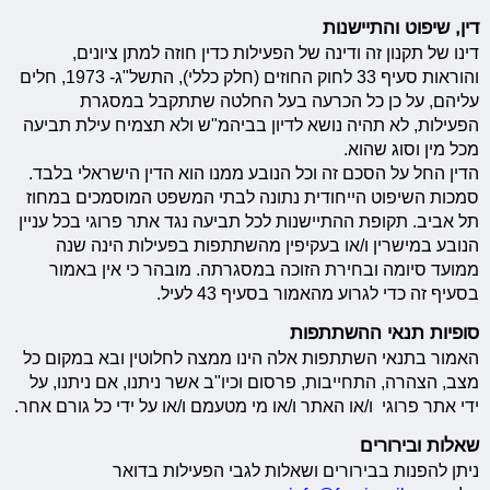
דין, שיפוט והתיישנות
דינו של תקנון זה ודינה של הפעילות כדין חוזה למתן ציונים,
והוראות סעיף 33 לחוק החוזים (חלק כללי), התשל"ג- 1973, חלים
עליהם, על כן כל הכרעה בעל החלטה שתתקבל במסגרת
הפעילות, לא תהיה נושא לדיון בביהמ"ש ולא תצמיח עילת תביעה
מכל מין וסוג שהוא.
הדין החל על הסכם זה וכל הנובע ממנו הוא הדין הישראלי בלבד.
סמכות השיפוט הייחודית נתונה לבתי המשפט המוסמכים במחוז
תל אביב. תקופת ההתיישנות לכל תביעה נגד אתר פרוגי בכל עניין
הנובע במישרין ו/או בעקיפין מהשתתפות בפעילות הינה שנה
ממועד סיומה ובחירת הזוכה במסגרתה. מובהר כי אין באמור
בסעיף זה כדי לגרוע מהאמור בסעיף 43 לעיל.
סופיות תנאי ההשתתפות
האמור בתנאי השתתפות אלה הינו ממצה לחלוטין ובא במקום כל
מצב, הצהרה, התחייבות, פרסום וכיו"ב אשר ניתנו, אם ניתנו, על
ידי אתר פרוגי ו/או האתר ו/או מי מטעמם ו/או על ידי כל גורם אחר.
שאלות ובירורים
ניתן להפנות בבירורים ושאלות לגבי הפעילות בדואר