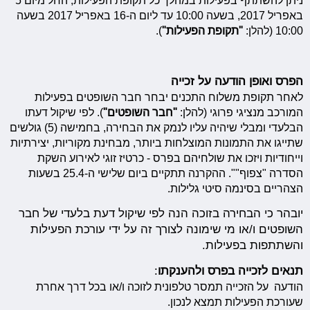
ניתן להשתתף בפעילות במהלך כל תקופת הפעילות, החל מיום 5
באפריל 2017, בשעה 10:00 עד ליום ה-16 באפריל 2017 בשעה
10:00 (להלן:
"תקופת הפעילות"
).
הפרס ואופן הודעה על זכייה
לאחר תקופת משלוח התכנים יבחר חבר השופטים בפעילות
המורכב מנציגי פרוגי (להלן:
"חבר השופטים"
). לפי שיקול דעתו
הבלעדי ומבלי שיהיה עליו לנמק את הבחירה, בחמישה (5) גולשים
שתייגו את התמונות המוצלחות ביותר, מבחינת מקוריות, יצירתיות
וייחודיות ויזכו את שולחיהם בפרס - כרטיז זוגי לאירוע השקת
הסדרה "צפוף"". ההקרנה תתקיים ביום שלישי ה-25.4 בשעות
הצהריים בסינמה סיטי גלילות.
יובהר כי הבחירה בזוכה הנה לפי שיקול דעת בלעדי של חבר
השופטים ו/או מי שימונה לצורך זה על ידי עורכת הפעילות
והשתתפות בפעילות.
תנאים לזכייה בפרס ולהענקתו
:
הודעה על הזכייה תמסר טלפונית לזוכה ו/או בכל דרך אחרת
שעורכת הפעילות תמצא לנכון.