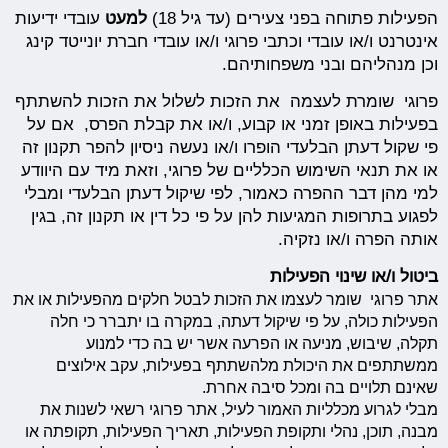
הפעילות פתוחה בפני צעירים (עד גיל 18)
למעט
עובדי ידיעות
אינטרנט ו/או עובדי וכתבי פרוגי ו/או עובדי חברת יונייטד קינג
וכן מנהליהם ובני משפחותיהם.
פרוגי שומרת לעצמה את הזכות לשלול את הזכות להשתתף
בפעילות באופן זמני או קבוע, ו/או את קבלת הפרס, אם על
פי שקול דעתן הבלעדי הופרו ו/או נעשה ניסיון להפר תקנון זה
או את תנאי השימוש הכלליים של פרוגי, וזאת מיד עם היוודע
למי מהן דבר ההפרה כאמור, לפי שיקול דעתן הבלעדי ומבלי
לפגוע בתרופות המגיעות להן על פי כל דין או תקנון זה, בגין
אותה הפרה ו/או נזקיה.
ביטול ו/או שינוי הפעילות
אתר פרוגי שומר לעצמו את הזכות לבטל חלקים מהפעילות או את
הפעילות כולה, על פי שיקול דעתה, במקרה בו יתברר כי חלה
תקלה, שיבוש, מניעה או הפרעה אשר יש בה כדי למנוע
ממשתתפים את היכולת מלהשתתף בפעילות, עקב אילוצים
שאינם תלויים בה ומכל סיבה אחרת.
מבלי לגרוע מכלליות האמור לעיל, אתר פרוגי רשאי לשנות את
מבנה, תוכן, נהלי ותקופת הפעילות, תאריך הפעילות, תקופתה או