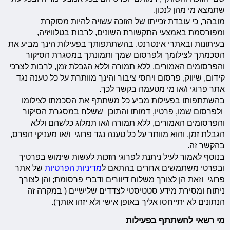
שתמצא מי מהן לנכון.
מובהר, כי עובדת זכייתו של הזוכה עשויה להיות מסוקרת
ומפורסמת באמצעי התקשורת השונים, לרבות בטלוויזיה,
בעיתונות ובאתרי אינטרנט. בהשתתפותך בפעילות הינך מביע את
הסכמתך לצילומך ולפרסום שמך ותמונתך במסגרת הסיקור
והפרסומים האמורים, ללא תמורה וללא הגבלת זמן, לרבות לצרכי
קידום, שיווק, פרסום ויחסי ציבור והינך מוותרת על כל טענה נגד
אתר פרוגי ו/או מי מטעמה בקשר לכך.
בהשתתפותו בפעילות מביע כל משתתף את הסכמתו לצילומו
ולפרסום שמו, פרטיו, דמותו והתוכן ששלח במסגרת הסיקור
והפרסומים האמורים, ללא תמורה ו/או תמלוג כלשהם וללא
הגבלת זמן, והוא מוותר על כל טענה נגד פרוגי ו/או מעניקי הפרס,
בהקשר זה.
בנוסף לאמור לעיל ניתנת לפרוגי הזכות לעשות שימוש בפרטיך
ובפרטי משתמשים אחרים בהתאם ל
מדיניות הפרטיות
של אתר
פרוגי וזאת הן לצורך משלוח דיוורים ודברי פרסומת; והן לצורך
ניתוח ומסירת מידע סטטיסטי לצדדים שלישיים ( במקרה זה
הנתונים לא יתייחסו אליך באופן אישי ולא יזהו אותך).
מי רשאי להשתתף בפעילות