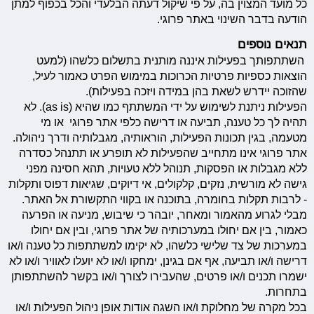
כל מועד המצוין בה, על פי שיקול דעתה הבלעדי והכל בכפוף למתן
הודעה בדבר השינוי באתר פרוגי.
תנאים נוספים
השתתפותך בפעילות איננה מותנית בתשלום כלשהו (למעט
הוצאות כספיות פרטיות הכרוכות במימוש הפרט כאמור לעיל,
שהזוכה יידרש לשאת בהן במידה ויזכה בפעילות).
הפעילות ניתנת לשימוש על ידי המשתתף כמו שהיא (as is). לא
תהיה לך כל טענה, תביעה או דרישה כלפי אתר פרוגי או מי
מטעמה, בגין תכונות הפעילות, הוראותיה, מגבלותיה ודרך ניהולה.
אתר פרוגי אינו מתחייב שהפעילות לא תופרע או תתנהל כסדרה
ללא מגבלות או הפסקות, תנוהל ללא טעויות, תהא חסינה מפני
גישה לא מורשית, נזקים, קלקולים, אי דיוקים, שגיאות דפוס ותקלות
- לרבות תקלות בחומרה, בתוכנה או בקווי התקשורת אל האתר.
מבלי לגרוע מהאמור ומאחר, יובהר כי שיבוש, מניעה או הפרעה
כאמור, בין אם יחולו במערכותיה של אתר פרוגי, ובין אם יחולו
במערכות של צד שלישי כלשהו, לא יקימו למשתתפות כל טענה ו/או
דרישה ו/או תביעה, אף אם בגינן, ימחקו ו/או לא יועלו לאוויר ו/או לא
ישמרו תכנים ו/או פרטים, שהעבירו לצורך ו/או בקשר להשתתפותן
בתחרות.
בכל מקרה של מחלוקת ו/או השגה אודות אופן ניהול הפעילות ו/או