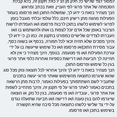
למסור לצד שלישי כל חלק מן הנ"ל כולל תקנון זה, בלא קבלת
הסכמתה של אתר פרוגי לפי העניין, וזאת בכתב ומראש.
הנך מצהיר בזאת כי ידוע לך, שמשלוח התוכן ו/או פרסומו בעמוד
הפעילות מהווה מתן רישיון חינם, כלל עולמי ובלתי מוגבל בזמן
לפרוגי לשימוש כלשהו בתוכן לרבות פרסומו ו/או העמדתו לרשות
הציבור באופן שכל אדם יוכל לצפות בו אותו ולהשתמש בו ו/או
העברתו לצדדים שלישיים כמפורט בתקנון זה. כמו כן, כי ידוע לך
והינך מסכים שלא תהיה זכאי לכל תמורה, בכסף או בשווה כסף,
עבור מסירת התוכן/או פרסומו ו/או כל שימוש שייעשה בו על ידי
עורכת הפעילות ו/או מי מטעמה. בנוסף, הינך מצהיר כי אין ולא
תהיינה לך תביעות ו/או דרישות כספיות ואחרות כלפי אתר פרוגי
בגין כל שימוש ופרסום התוכן.
הנך מצהיר בזאת כי ידוע לך והינך אחראי לכל תוצאה ונזק מכל סוג
שהוא שיגרמו כתוצאה מהשימוש שאתר פרוגי יעשה בתכנים
שתעביר לשם השתתפותך בפעילות כאמור, לרבות מתן הרשאה
בתכנים כאמור לאתר פרוגי על פי תקנון זה, והינך מתחייב לשפות
את אתר פרוגי , עובדיה ו/או מי מטעמה, בגין כל נזק, או הוצאה
שייגרמו להם בגין טענה ו/או דרישה ו/או תביעה שתועלה נגדם
על-ידי צד שלישי כלשהו כתוצאה מכל סיבה שהיא הקשורה
בשימוש בתוכן ו/או פרסומו.