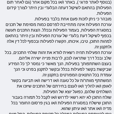
(בנוסף לאתר פרוגי ), באתר ו/או בכל מקום אחר (גם לאחר תום
הפעילות) בהתאם לשיקול דעתה הבלעדי ובין היתר לצורך קידום
הפעילות.
מובהר כי ניתן לזכות פעם אחת בלבד בפעילות.
עורכת הפעילות אינה מתחייבת לפרסם כמות מסוימת של תכנים
במסגרת הפעילות, בעמוד הפעילות ובכלל. הצגת התכנים תעשה
בכפוף לשיקול דעת בלעדי של עורכת הפעילות ובין היתר בהתאם
למהות התוכן, טיבו, איכותו, הקשרו לפעילות ובכפוף לכל דין אלה
ולתקנון זה.
עורכת הפעילות תהיה רשאית לוודא את זהות שולחי התכנים, בכל
שלב ובכל דרך שתראה לנכון, לרבות פנייה ישירה אליהם.
בעצם השתתפותך בפעילות, הנך מאשר כי נמסר לך כל המידע
שביקשת בקשר לפעילות בכלל ובקשר לתקנון בפרט וכי הנך
עומדת בכל התנאים המפורטים בתקנון זה.
המשתתף מוותר/ת על כל טענה ו/או דרישה ו/או תביעה בקשר
לאופן ו/או להליך ו/או לעצם בחירתם של התכנים שיזכו את
השולחים שלהם, כפועל יוצא של הפעילות.
שולח התוכן לא יהא רשאי לדרוש ו/או לקבל כל תמורה בעבור
התוכן שישלח במסגרת הפעילות ו/או בגין פרסום החומר בכל
מדיה ו/או אתר ו/או עיתון שהוא.