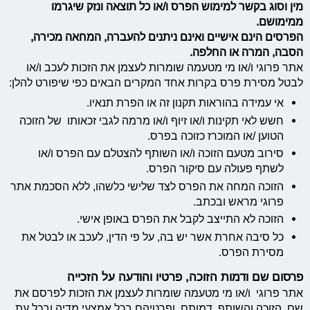
מין וסוג בקשר למימוש הפרס ו/או כל תוצאה ונזק שיגרמו
ממימושם.
הפרסים הינם אישיים ואינם ניתנים להעברה, המחאה מכירה,
הסבה, המרה או החלפה.
אתר פרוגי ו/או מי מטעמה שומרות לעצמן את הזכות לעכב ו/או
לבטל מסירת פרס בקרות אחד המקרים הבאים כפי שיפורט להלן:
אי עמידה בהוראות תקנון זה או הפרת תנאיו.
חשש לאי תקינות ו/או זיוף ו/או מרמה לגבי זכאותו של הזוכה
הטוען /או המוכרז כזוכה בפרס.
סירוב מטעם הזוכה ו/או השותף להצטלם עם הפרס ו/או
לשתף פעולה עם סיקור הפרס.
הזוכה המחה את הפרס לצד שלישי כלשהו, ללא הסכמת אתר
פרוגי מראש ובכתב.
הזוכה לא התייצב לקבל את הפרס באופן אישי.
כל סיבה אחרת אשר יש בה, על פי הדין, לעכב או לבטל את
מסירת הפרס.
פרסום שם ודמות הזוכה, פרטיו והודעה על הזכייה
אתר פרוגי ו/או מי מטעמה שומרות לעצמן את הזכות לפרסם את
שם הזוכה והשותף, דמותם ופרטיהם בכל אמצעי מדיה ובכל עת