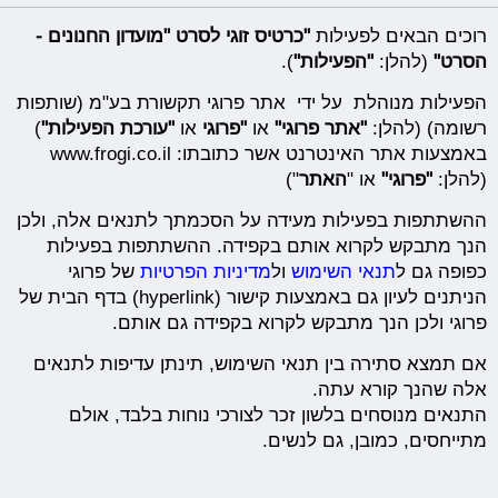
רוכים הבאים לפעילות
"כרטיס זוגי לסרט "מועדון החנונים -
הסרט"
(להלן:
"הפעילות"
).
הפעילות מנוהלת על ידי אתר פרוגי תקשורת בע"מ (שותפות
רשומה) (להלן:
"
אתר פרוגי
"
או
"
פרוגי
או
"
עורכת הפעילות
"
)
באמצעות אתר האינטרנט אשר כתובתו: www.frogi.co.il
(להלן:
"
פרוגי
"
או "
האתר
")
ההשתתפות בפעילות מעידה על הסכמתך לתנאים אלה, ולכן
הנך מתבקש לקרוא אותם בקפידה. ההשתתפות בפעילות
כפופה גם ל
תנאי השימוש
ול
מדיניות הפרטיות
של פרוגי
הניתנים לעיון גם באמצעות קישור (hyperlink) בדף הבית של
פרוגי ולכן הנך מתבקש לקרוא בקפידה גם אותם.
אם תמצא סתירה בין תנאי השימוש, תינתן עדיפות לתנאים
אלה שהנך קורא עתה.
התנאים מנוסחים בלשון זכר לצורכי נוחות בלבד, אולם
מתייחסים, כמובן, גם לנשים.