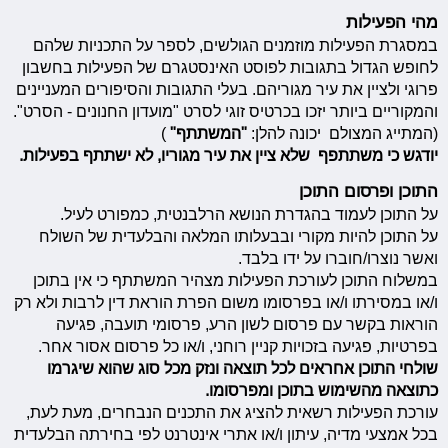
מהי הפעילות
במסגרת הפעילות מוזמנים הגולשים, לספר על התכניות שלהם
לחופש הגדול בתגובות לפוסט האינסטגרם של הפעילות בחשבון
פרוגי ולציין את עיר מגוריהם. בעלי התגובות והסיפורים המעניינים
והמקוריים ביותר יזכו בכרטיס זוגי לסרט "מועדון החנונים - הסרט".
(המתייג המצולם יכונה להלן:
"המשתתף"
)
יודגש כי משתתפף שלא ציין את עיר מגוריו, לא ישתתף בפעילות.
התוכן ופרסום התוכן
על התוכן לעמוד בהגדרת הנושא הרלבנטית, כמפורט לעיל.
על התוכן להיות מקורי ובבעלותו המלאה והבלעדית של השולח
ואשר נוצרו/חוברו על ידו בלבד.
במשלוח התוכן לעורכת הפעילות מצהיר המשתתף כי אין בתוכן
ו/או במסירתו ו/או בפרסומו משום הפרת הוראת דין לרבות ולא רק
הוראות בקשר עם פרסום לשון הרע, פרסומי תועבה, פגיעה
בפרטיות, פגיעה בזכויות קניין רוחני, ו/או כל פרסום אסור אחר.
שולחי התוכן אחראים לכל תוצאה ונזק מכל סוג שהוא שיגרמו
כתוצאה מהשימוש בתוכן ומפרסומו.
עורכת הפעילות רשאית להציג את התכנים הנבחרים, מעת לעת,
בכל אמצעי מדיה, עיתון ו/או אתרי אינטרנט לפי בחירתה הבלעדית