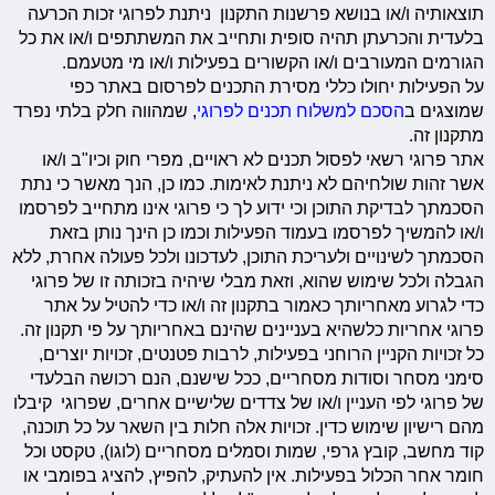
תוצאותיה ו/או בנושא פרשנות התקנון ניתנת לפרוגי זכות הכרעה
בלעדית והכרעתן תהיה סופית ותחייב את המשתתפים ו/או את כל
הגורמים המעורבים ו/או הקשורים בפעילות ו/או מי מטעמם.
על הפעילות יחולו כללי מסירת התכנים לפרסום באתר כפי
שמוצגים ב
הסכם למשלוח תכנים לפרוגי
, שמהווה חלק בלתי נפרד
מתקנון זה.
אתר פרוגי רשאי לפסול תכנים לא ראויים, מפרי חוק וכיו"ב ו/או
אשר זהות שולחיהם לא ניתנת לאימות. כמו כן, הנך מאשר כי נתת
הסכמתך לבדיקת התוכן וכי ידוע לך כי פרוגי אינו מתחייב לפרסמו
ו/או להמשיך לפרסמו בעמוד הפעילות וכמו כן הינך נותן בזאת
הסכמתך לשינויים ולעריכת התוכן, לעדכונו ולכל פעולה אחרת, ללא
הגבלה ולכל שימוש שהוא, וזאת מבלי שיהיה בזכותה זו של פרוגי
כדי לגרוע מאחריותך כאמור בתקנון זה ו/או כדי להטיל על אתר
פרוגי אחריות כלשהיא בעניינים שהינם באחריותך על פי תקנון זה.
כל זכויות הקניין הרוחני בפעילות, לרבות פטנטים, זכויות יוצרים,
סימני מסחר וסודות מסחריים, ככל שישנם, הנם רכושה הבלעדי
של פרוגי לפי העניין ו/או של צדדים שלישיים אחרים, שפרוגי קיבלו
מהם רישיון שימוש כדין. זכויות אלה חלות בין השאר על כל תוכנה,
קוד מחשב, קובץ גרפי, שמות וסמלים מסחריים (לוגו), טקסט וכל
חומר אחר הכלול בפעילות. אין להעתיק, להפיץ, להציג בפומבי או