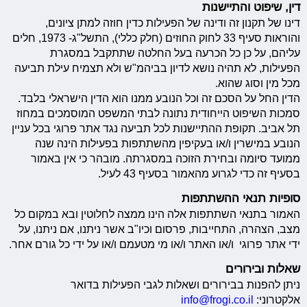
דין, שיפוט והתיישנות
דינו של תקנון זה ודינה של הפעילות כדין חוזה למתן ציונים,
והוראות סעיף 33 לחוק החוזים (חלק כללי), התשל"ג- 1973, חלים
עליהם, על כן כל הכרעה בעל החלטה שתתקבל במסגרת
הפעילות, לא תהיה נושא לדיון בביהמ"ש ולא תצמיח עילת תביעה
מכל מין וסוג שהוא.
הדין החל על הסכם זה וכל הנובע ממנו הוא הדין הישראלי בלבד.
סמכות השיפוט הייחודית נתונה לבתי המשפט המוסמכים במחוז
תל אביב. תקופת ההתיישנות לכל תביעה נגד אתר פרוגי בכל עניין
הנובע במישרין ו/או בעקיפין מהשתתפות בפעילות הינה שנה
ממועד סיומה ובחירת הזוכה במסגרתה. מובהר כי אין באמור
בסעיף זה כדי לגרוע מהאמור בסעיף 43 לעיל.
סופיות תנאי ההשתתפות
האמור בתנאי השתתפות אלה הינו ממצה לחלוטין ובא במקום כל
מצב, הצהרה, התחייבות, פרסום וכיו"ב אשר ניתנו, אם ניתנו, על
ידי אתר פרוגי ו/או האתר ו/או מי מטעמם ו/או על ידי כל גורם אחר.
שאלות ובירורים
ניתן להפנות בבירורים ושאלות לגבי הפעילות בדואר
אלקטרוני:
info@frogi.co.il