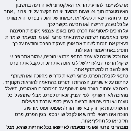
או שלא יענה להודעת הדואר האלקטרוני ו/או הודעה בחשבון
האינסטגרם תוך-24 שעות ממועד יצירת הקשר על ידי פרוגי , אתר
פרוגי תהא רשאית לשלול את זכאותו של הזוכה בפרס והוא מוותר
על כל טענה, דרישה ו/או תביעה בקשר לכך.
על הזוכים לאסוף את הכרטיסים באופן עצמאי מקופות הסינמה
סיטי באמצעות רשימה שמית.אתר פרוגי ו/או מי מטעמה שומרות
לעצמן את הזכות לשנות את אופן הענקת הפרס והודעה על כך
תופיע באתר/עמוד הפעילות.
אם וככל שזוכה לא עמד בתנאי מתנאי הזכייה, שמור אתר פרוגי
שיקול הדעת הבלעדי לשלול מהזוכה את הזכות לקבל את הפרס
ו/או להעבירו למשתתף אחר.
כתנאי לקבלת הפרס, פרוגי רשאית לדרוש מהזוכה ו/או השותף
לחתום על אישורים, הצהרות וויתורים בהתאמה להוראות תקנון זה.
באם לא יחתום הזוכה ו/או השותף על המסמכים האמורים, תישלל
מהזוכה ו/או השותף, לפי העניין, זכאותו לפרס, מבלי שתהא לו כל
טענה ו/או דרישה ו/או תביעה בעניין כלפי עורכת הפעילות.
ההשתתפות אך ורק באישור הורה/ אופוטרופוס מורשה.
הזוכה אינו רשאי לדרוש או לקבל שווי כספי בגין הפרס, פרס
חלופי או כל תחליף אחר.
מובהר כי פרוגי ו/או מי מטעמה לא יישאו בכל אחריות שהיא, מכל