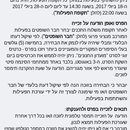
ניתן להשתתף בפעילות במהלך כל תקופת הפעילות, החל מיום
ה-18 ביולי 2017, בשעה 14:30 עד ליום ליום ה-28 ביולי 2017
בשעה 22:00 (להלן:
"תקופת הפעילות"
).
הפרס ואופן הודעה על זכייה
לאחר תקופת משלוח התכנים יבחר חבר השופטים בפעילות
המורכב מנציגי פרוגי (להלן:
"חבר השופטים"
). לפי שיקול דעתו
הבלעדי ומבלי שיהיה עליו לנמק את הבחירה, בחמישה (5) גולשים
בעלי הסיפורים המקוריים והמעניינים ביותר ויזכו בפרס - כרטיס
זוגי לסרט "מועדון החנונים". ניתן יהיה לממש את הכרטיסים ביום
השקת הסרט, ה-3 באוגוסט, בלבד באחד ממתחמי הסינמה סיטי
שיוגדר מראש לפי אזור מגוריהם. הודעה על שעת ההקרנה תימסר
לזוכים.
יובהר כי הבחירה בזוכה הנה לפי שיקול דעת בלעדי של חבר
השופטים ו/או מי שימונה לצורך זה על ידי עורכת הפעילות
והשתתפות בפעילות.
תנאים לזכייה בפרס ולהענקתו
:
הודעה על הזכייה תמסר טלפונית לזוכה ו/או בכל דרך אחרת
שעורכת הפעילות תמצא לנכון.
מובהר כי אם לא ניתן יהיה להשיג את הזוכה במספר הטלפון שהזין