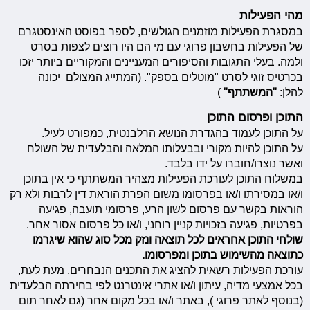
מהי הפעילות
במסגרת הפעילות מוזמנים הגולשים, לספר בפוסט האינסטגרם
של הפעילות בחשבון פרוגי עם מי הם היו רוצים לצפות בסרט
ולמה. בעלי התגובות והסיפורים המעניינים והמקוריים ביותר יזכו
בכרטיס זוגי לסרט "מוטלים בספק". (המתייג המצולם יכונה
להלן:
"המשתתף"
)
התוכן ופרסום התוכן
על התוכן לעמוד בהגדרת הנושא הרלבנטית, כמפורט לעיל.
על התוכן להיות מקורי ובבעלותו המלאה והבלעדית של השולח
ואשר נוצרו/חוברו על ידו בלבד.
במשלוח התוכן לעורכת הפעילות מצהיר המשתתף כי אין בתוכן
ו/או במסירתו ו/או בפרסומו משום הפרת הוראת דין לרבות ולא רק
הוראות בקשר עם פרסום לשון הרע, פרסומי תועבה, פגיעה
בפרטיות, פגיעה בזכויות קניין רוחני, ו/או כל פרסום אסור אחר.
שולחי התוכן אחראים לכל תוצאה ונזק מכל סוג שהוא שיגרמו
כתוצאה מהשימוש בתוכן ומפרסומו.
עורכת הפעילות רשאית להציג את התכנים הנבחרים, מעת לעת,
בכל אמצעי מדיה, עיתון ו/או אתרי אינטרנט לפי בחירתה הבלעדית
(בנוסף לאתר פרוגי ), באתר ו/או בכל מקום אחר (גם לאחר תום