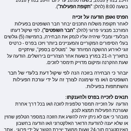
ה-13 במרץ 2018, בשעה 10:00 עד ליום ה-18 במרץ 2018
בשעה 8:00 (להלן:
"תקופת הפעילות"
).
הפרס ואופן הודעה על זכייה
לאחר תקופת משלוח התכנים יבחר חבר השופטים בפעילות
המורכב מנציגי פרוגי (להלן:
"חבר השופטים"
). לפי שיקול דעתו
הבלעדי ומבלי שיהיה עליו לנמק את הבחירה, בחמישה (5) גולשים
בעלי הסיפורים המקוריים והמעניינים ביותר ויזכו בפרס - כרטיס
זוגי לאירוע ההשקה המיוחד של "מוטלים בספק", שיתקיים
בתאריך ה-21 במרץ בשעות אחר הצהריים בירושלים. הודעה על
שעת ההקרנה ומיקום מדוייק תימסר לזוכים.
יובהר כי הבחירה בזוכה הנה לפי שיקול דעת בלעדי של חבר
השופטים ו/או מי שימונה לצורך זה על ידי עורכת הפעילות
והשתתפות בפעילות.
תנאים לזכייה בפרס ולהענקתו
:
הודעה על הזכייה תמסר טלפונית לזוכה ו/או בכל דרך אחרת
שעורכת הפעילות תמצא לנכון.
מובהר כי אם לא ניתן יהיה להשיג את הזוכה במספר הטלפון שהזין
או שלא יענה להודעת הדואר האלקטרוני ו/או הודעה בחשבון
האינסטגרם תוך-24 שעות ממועד יצירת הקשר על ידי פרוגי , אתר