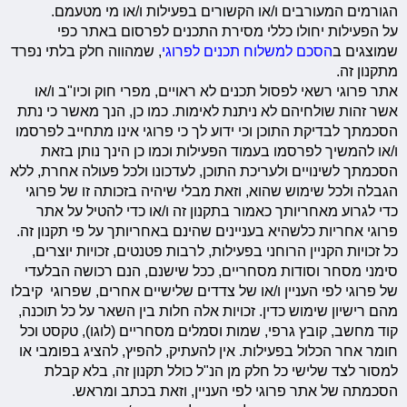
הגורמים המעורבים ו/או הקשורים בפעילות ו/או מי מטעמם.
על הפעילות יחולו כללי מסירת התכנים לפרסום באתר כפי
שמוצגים ב
הסכם למשלוח תכנים לפרוגי
, שמהווה חלק בלתי נפרד
מתקנון זה.
אתר פרוגי רשאי לפסול תכנים לא ראויים, מפרי חוק וכיו"ב ו/או
אשר זהות שולחיהם לא ניתנת לאימות. כמו כן, הנך מאשר כי נתת
הסכמתך לבדיקת התוכן וכי ידוע לך כי פרוגי אינו מתחייב לפרסמו
ו/או להמשיך לפרסמו בעמוד הפעילות וכמו כן הינך נותן בזאת
הסכמתך לשינויים ולעריכת התוכן, לעדכונו ולכל פעולה אחרת, ללא
הגבלה ולכל שימוש שהוא, וזאת מבלי שיהיה בזכותה זו של פרוגי
כדי לגרוע מאחריותך כאמור בתקנון זה ו/או כדי להטיל על אתר
פרוגי אחריות כלשהיא בעניינים שהינם באחריותך על פי תקנון זה.
כל זכויות הקניין הרוחני בפעילות, לרבות פטנטים, זכויות יוצרים,
סימני מסחר וסודות מסחריים, ככל שישנם, הנם רכושה הבלעדי
של פרוגי לפי העניין ו/או של צדדים שלישיים אחרים, שפרוגי קיבלו
מהם רישיון שימוש כדין. זכויות אלה חלות בין השאר על כל תוכנה,
קוד מחשב, קובץ גרפי, שמות וסמלים מסחריים (לוגו), טקסט וכל
חומר אחר הכלול בפעילות. אין להעתיק, להפיץ, להציג בפומבי או
למסור לצד שלישי כל חלק מן הנ"ל כולל תקנון זה, בלא קבלת
הסכמתה של אתר פרוגי לפי העניין, וזאת בכתב ומראש.