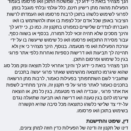
הנך מצהיר בזאת כי ידוע לך, שמשלוח התוכן ו/או פרסומו בעמוד
הפעילות מהווה מתן רישיון חינם, כלל עולמי ובלתי מוגבל בזמן
לפרוגי לשימוש כלשהו בתוכן לרבות פרסומו ו/או העמדתו לרשות
הציבור באופן שכל אדם יוכל לצפות בו אותו ולהשתמש בו ו/או
העברתו לצדדים שלישיים כמפורט בתקנון זה. כמו כן, כי ידוע לך
והינך מסכים שלא תהיה זכאי לכל תמורה, בכסף או בשווה כסף,
עבור מסירת התוכן/או פרסומו ו/או כל שימוש שייעשה בו על ידי
עורכת הפעילות ו/או מי מטעמה. בנוסף, הינך מצהיר כי אין ולא
תהיינה לך תביעות ו/או דרישות כספיות ואחרות כלפי אתר פרוגי
בגין כל שימוש ופרסום התוכן.
הנך מצהיר בזאת כי ידוע לך והינך אחראי לכל תוצאה ונזק מכל סוג
שהוא שיגרמו כתוצאה מהשימוש שאתר פרוגי יעשה בתכנים
שתעביר לשם השתתפותך בפעילות כאמור, לרבות מתן הרשאה
בתכנים כאמור לאתר פרוגי על פי תקנון זה, והינך מתחייב לשפות
את אתר פרוגי , עובדיה ו/או מי מטעמה, בגין כל נזק, או הוצאה
שייגרמו להם בגין טענה ו/או דרישה ו/או תביעה שתועלה נגדם
על-ידי צד שלישי כלשהו כתוצאה מכל סיבה שהיא הקשורה
בשימוש בתוכן ו/או פרסומו.
דין, שיפוט והתיישנות
דינו של תקנון זה ודינה של הפעילות כדין חוזה למתן ציונים,