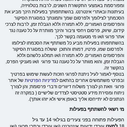
ומפורסמת באמצעי התקשורת השונים, לרבות בטלוויזיה,
בעיתונות ובאתרי אינטרנט. בהשתתפותך בפעילות הינך מביע את
הסכמתך לצילומך ולפרסום שמך ותמונתך במסגרת הסיקור
והפרסומים האמורים, ללא תמורה וללא הגבלת זמן, לרבות לצרכי
קידום, שיווק, פרסום ויחסי ציבור והינך מוותרת על כל טענה נגד
אתר פרוגי ו/או מי מטעמה בקשר לכך.
בהשתתפותו בפעילות מביע כל משתתף את הסכמתו לצילומו
ולפרסום שמו, פרטיו, דמותו והתוכן ששלח במסגרת הסיקור
והפרסומים האמורים, ללא תמורה ו/או תמלוג כלשהם וללא
הגבלת זמן, והוא מוותר על כל טענה נגד פרוגי ו/או מעניקי הפרס,
בהקשר זה.
בנוסף לאמור לעיל ניתנת לפרוגי הזכות לעשות שימוש בפרטיך
ובפרטי משתמשים אחרים בהתאם ל
מדיניות הפרטיות
של אתר
פרוגי וזאת הן לצורך משלוח דיוורים ודברי פרסומת; והן לצורך
ניתוח ומסירת מידע סטטיסטי לצדדים שלישיים ( במקרה זה
הנתונים לא יתייחסו אליך באופן אישי ולא יזהו אותך).
מי רשאי להשתתף בפעילות
הפעילות פתוחה בפני צעירים בגילאי 14 עד גיל
18
למעט
עובדי ידיעות אינטרנט ו/או עובדי וכתבי פרוגי ו/או