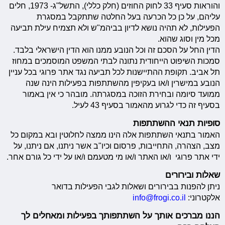
והוראות סעיף 33 לחוק החוזים (חלק כללי), התשל"ג- 1973, חלים
עליהם, על כן כל הכרעה בעל החלטה שתתקבל במסגרת
הפעילות, לא תהיה נושא לדיון בביהמ"ש ולא תצמיח עילת תביעה
מכל מין וסוג שהוא.
הדין החל על הסכם זה וכל הנובע ממנו הוא הדין הישראלי בלבד.
סמכות השיפוט הייחודית נתונה לבתי המשפט המוסמכים במחוז
תל אביב. תקופת ההתיישנות לכל תביעה נגד אתר פרוגי בכל עניין
הנובע במישרין ו/או בעקיפין מהשתתפות בפעילות הינה שנה
ממועד סיומה ובחירת הזוכה במסגרתה. מובהר כי אין באמור
בסעיף זה כדי לגרוע מהאמור בסעיף 43 לעיל.
סופיות תנאי ההשתתפות
האמור בתנאי השתתפות אלה הינו ממצה לחלוטין ובא במקום כל
מצב, הצהרה, התחייבות, פרסום וכיו"ב אשר ניתנו, אם ניתנו, על
ידי אתר פרוגי ו/או האתר ו/או מי מטעמם ו/או על ידי כל גורם אחר.
שאלות ובירורים
ניתן להפנות בבירורים ושאלות לגבי הפעילות בדואר
אלקטרוני:
info@frogi.co.il
הננו מברכים אותך על השתתפותך בפעילות ומאחלים לך