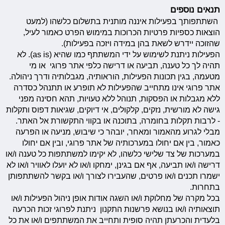
תנאים נוספים
השתתפותך בפעילות איננה מותנית בתשלום כלשהו (למעט
הוצאות כספיות פרטיות הכרוכות במימוש הפרט כאמור לעיל,
שהזוכה יידרש לשאת בהן במידה ויזכה בפעילות).
הפעילות ניתנת לשימוש על ידי המשתתף כמו שהיא (as is). לא
תהיה לך כל טענה, תביעה או דרישה כלפי אתר פרוגי או מי
מטעמה, בגין תכונות הפעילות, הוראותיה, מגבלותיה ודרך ניהולה.
אתר פרוגי אינו מתחייב שהפעילות לא תופרע או תתנהל כסדרה
ללא מגבלות או הפסקות, תנוהל ללא טעויות, תהא חסינה מפני
גישה לא מורשית, נזקים, קלקולים, אי דיוקים, שגיאות דפוס ותקלות
- לרבות תקלות בחומרה, בתוכנה או בקווי התקשורת אל האתר.
מבלי לגרוע מהאמור ומאחר, יובהר כי שיבוש, מניעה או הפרעה
כאמור, בין אם יחולו במערכותיה של אתר פרוגי, ובין אם יחולו
במערכות של צד שלישי כלשהו, לא יקימו למשתתפות כל טענה ו/או
דרישה ו/או תביעה, אף אם בגינן, ימחקו ו/או לא יועלו לאוויר ו/או לא
ישמרו תכנים ו/או פרטים, שהעבירו לצורך ו/או בקשר להשתתפותן
בתחרות.
בכל מקרה של מחלוקת ו/או השגה אודות אופן ניהול הפעילות ו/או
תוצאותיה ו/או בנושא פרשנות התקנון ניתנת לפרוגי זכות הכרעה
בלעדית והכרעתן תהיה סופית ותחייב את המשתתפים ו/או את כל