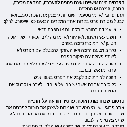
הפרסים הינם אישיים ואינם ניתנים להעברה, המחאה מכירה,
הסבה, המרה או החלפה.
אתר פרוגי ו/או מי מטעמה שומרות לעצמן את הזכות לעכב ו/או
לבטל מסירת פרס בקרות אחד המקרים הבאים כפי שיפורט להלן:
אי עמידה בהוראות תקנון זה או הפרת תנאיו.
חשש לאי תקינות ו/או זיוף ו/או מרמה לגבי זכאותו של הזוכה
הטוען /או המוכרז כזוכה בפרס.
סירוב מטעם הזוכה ו/או השותף להצטלם עם הפרס ו/או
לשתף פעולה עם סיקור הפרס.
הזוכה המחה את הפרס לצד שלישי כלשהו, ללא הסכמת אתר
פרוגי מראש ובכתב.
הזוכה לא התייצב לקבל את הפרס באופן אישי.
כל סיבה אחרת אשר יש בה, על פי הדין, לעכב או לבטל את
מסירת הפרס.
פרסום שם ודמות הזוכה, פרטיו והודעה על הזכייה
אתר פרוגי ו/או מי מטעמה שומרות לעצמן את הזכות לפרסם את
שם הזוכה והשותף, דמותם ופרטיהם בכל אמצעי מדיה ובכל עת
שתמצא מי מהן לנכון.
מובהר, כי עובדת זכייתו של הזוכה עשויה להיות מסוקרת