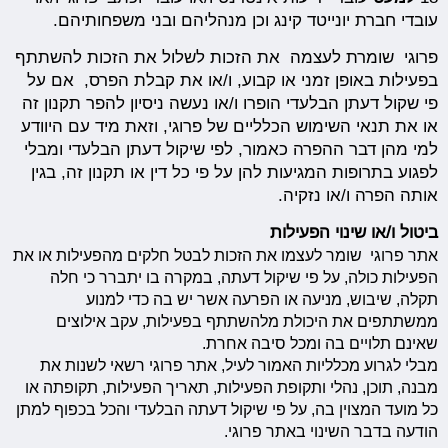
עובדי חברת יונייטד קינג וכן מנהליהם ובני משפחותיהם.
פרוגי שומרת לעצמה את הזכות לשלול את הזכות להשתתף
בפעילות באופן זמני או קבוע, ו/או את קבלת הפרס, אם על
פי שקול דעתן הבלעדי הופרו ו/או נעשה ניסיון להפר תקנון זה
או את תנאי השימוש הכלליים של פרוגי, וזאת מיד עם היוודע
למי מהן דבר ההפרה כאמור, לפי שיקול דעתן הבלעדי ומבלי
לפגוע בתרופות המגיעות להן על פי כל דין או תקנון זה, בגין
אותה הפרה ו/או נזקיה.
ביטול ו/או שינוי הפעילות
אתר פרוגי שומר לעצמו את הזכות לבטל חלקים מהפעילות או את
הפעילות כולה, על פי שיקול דעתה, במקרה בו יתברר כי חלה
תקלה, שיבוש, מניעה או הפרעה אשר יש בה כדי למנוע
ממשתתפים את היכולת מלהשתתף בפעילות, עקב אילוצים
שאינם תלויים בה ומכל סיבה אחרת.
מבלי לגרוע מכלליות האמור לעיל, אתר פרוגי רשאי לשנות את
מבנה, תוכן, נהלי ותקופת הפעילות, תאריך הפעילות, תקופתה או
כל מועד המצוין בה, על פי שיקול דעתה הבלעדי והכל בכפוף למתן
הודעה בדבר השינוי באתר פרוגי.