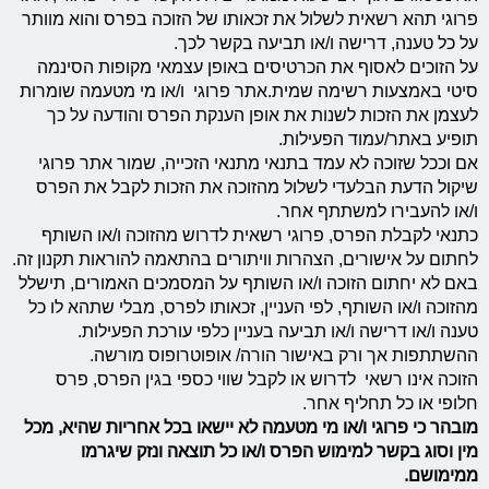
פרוגי תהא רשאית לשלול את זכאותו של הזוכה בפרס והוא מוותר
על כל טענה, דרישה ו/או תביעה בקשר לכך.
על הזוכים לאסוף את הכרטיסים באופן עצמאי מקופות הסינמה
סיטי באמצעות רשימה שמית.אתר פרוגי ו/או מי מטעמה שומרות
לעצמן את הזכות לשנות את אופן הענקת הפרס והודעה על כך
תופיע באתר/עמוד הפעילות.
אם וככל שזוכה לא עמד בתנאי מתנאי הזכייה, שמור אתר פרוגי
שיקול הדעת הבלעדי לשלול מהזוכה את הזכות לקבל את הפרס
ו/או להעבירו למשתתף אחר.
כתנאי לקבלת הפרס, פרוגי רשאית לדרוש מהזוכה ו/או השותף
לחתום על אישורים, הצהרות וויתורים בהתאמה להוראות תקנון זה.
באם לא יחתום הזוכה ו/או השותף על המסמכים האמורים, תישלל
מהזוכה ו/או השותף, לפי העניין, זכאותו לפרס, מבלי שתהא לו כל
טענה ו/או דרישה ו/או תביעה בעניין כלפי עורכת הפעילות.
ההשתתפות אך ורק באישור הורה/ אופוטרופוס מורשה.
הזוכה אינו רשאי לדרוש או לקבל שווי כספי בגין הפרס, פרס
חלופי או כל תחליף אחר.
מובהר כי פרוגי ו/או מי מטעמה לא יישאו בכל אחריות שהיא, מכל
מין וסוג בקשר למימוש הפרס ו/או כל תוצאה ונזק שיגרמו
ממימושם.