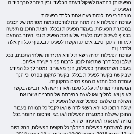
הפעילות) בהתאם לשיקול דעתה הבלעדי ובין היתר לצורך קידום
הפעילות.
מובהר כי ניתן לזכות פעם אחת בלבד בפעילות.
עורכת הפעילות אינה מתחייבת לפרסם כמות מסוימת של תכנים
במסגרת הפעילות, בעמוד הפעילות ובכלל. הצגת התכנים תעשה
בכפוף לשיקול דעת בלעדי של עורכת הפעילות ובין היתר בהתאם
למהות התוכן, טיבו, איכותו, הקשרו לפעילות ובכפוף לכל דין אלה
ולתקנון זה.
עורכת הפעילות תהיה רשאית לוודא את זהות שולחי התכנים, בכל
שלב ובכל דרך שתראה לנכון, לרבות פנייה ישירה אליהם.
בעצם השתתפותך בפעילות, הנך מאשר כי נמסר לך כל המידע
שביקשת בקשר לפעילות בכלל ובקשר לתקנון בפרט וכי הנך
עומדת בכל התנאים המפורטים בתקנון זה.
המשתתף מוותר/ת על כל טענה ו/או דרישה ו/או תביעה בקשר
לאופן ו/או להליך ו/או לעצם בחירתם של התכנים שיזכו את
השולחים שלהם, כפועל יוצא של הפעילות.
שולח התוכן לא יהא רשאי לדרוש ו/או לקבל כל תמורה בעבור
התוכן שישלח במסגרת הפעילות ו/או בגין פרסום החומר בכל
מדיה ו/או אתר ו/או עיתון שהוא.
ניתן להשתתף בפעילות במהלך כל תקופת הפעילות, החל מיום