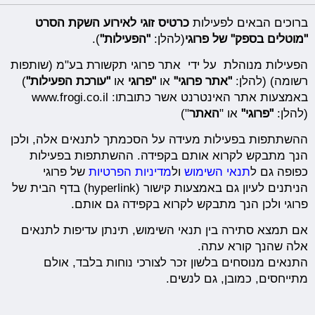
ברוכים הבאים לפעילות
כרטיס זוגי לאירוע השקת הסרט
"מוטלים בספק" של פרוגי
(להלן:
"הפעילות"
).
הפעילות מנוהלת על ידי אתר פרוגי תקשורת בע"מ (שותפות
רשומה) (להלן:
"
אתר פרוגי
"
או
"
פרוגי
או
"
עורכת הפעילות
"
)
באמצעות אתר האינטרנט אשר כתובתו: www.frogi.co.il
(להלן:
"
פרוגי
"
או "
האתר
")
ההשתתפות בפעילות מעידה על הסכמתך לתנאים אלה, ולכן
הנך מתבקש לקרוא אותם בקפידה. ההשתתפות בפעילות
כפופה גם ל
תנאי השימוש
ול
מדיניות הפרטיות
של פרוגי
הניתנים לעיון גם באמצעות קישור (hyperlink) בדף הבית של
פרוגי ולכן הנך מתבקש לקרוא בקפידה גם אותם.
אם תמצא סתירה בין תנאי השימוש, תינתן עדיפות לתנאים
אלה שהנך קורא עתה.
התנאים מנוסחים בלשון זכר לצורכי נוחות בלבד, אולם
מתייחסים, כמובן, גם לנשים.