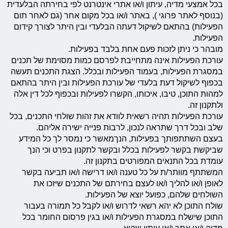
בכל אמצעי מדיה, עיתון ו/או אתרי אינטרנט לפי בחירתה הבלעדית
(בנוסף לאתר פרוגי ), באתר ו/או בכל מקום אחר (גם לאחר תום
הפעילות) בהתאם לשיקול דעתה הבלעדי ובין היתר לצורך קידום
הפעילות.
מובהר כי ניתן לזכות פעם אחת בלבד בפעילות.
עורכת הפעילות אינה מתחייבת לפרסם כמות מסוימת של תכנים
במסגרת הפעילות, בעמוד הפעילות ובכלל. הצגת התכנים תעשה
בכפוף לשיקול דעת בלעדי של עורכת הפעילות ובין היתר בהתאם
למהות התוכן, טיבו, איכותו, הקשרו לפעילות ובכפוף לכל דין אלה
ולתקנון זה.
עורכת הפעילות תהיה רשאית לוודא את זהות שולחי התכנים, בכל
שלב ובכל דרך שתראה לנכון, לרבות פנייה ישירה אליהם.
בעצם השתתפותך בפעילות, הנךמאשר כי נמסר לך כל המידע
שביקשת בקשר לפעילות בכלל ובקשר לתקנון בפרט וכי הנך
עומדת בכל התנאים המפורטים בתקנון זה.
המשתתף מוותר/ת על כל טענה ו/או דרישה ו/או תביעה בקשר
לאופן ו/או להליך ו/או לעצם בחירתם של התכנים שיזכו את
השולחים שלהם, כפועל יוצא של הפעילות.
שולח התוכן לא יהא רשאי לדרוש ו/או לקבל כל תמורה בעבור
התוכן שישלח במסגרת הפעילות ו/או בגין פרסום החומר בכל