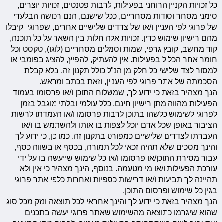
כל זכויות הקניין הרוחני בפעילות, לרבות פטנטים, זכויות יוצרים,
סימני מסחר וסודות מסחריים, ככל שישנם, הנם רכושה הבלעדי
של פרוגי לפי העניין ו/או של צדדים שלישיים אחרים, שפרוגי קיבלו
מהם רישיון שימוש כדין. זכויות אלה חלות בין השאר על כל תוכנה,
קוד מחשב, קובץ גרפי, שמות וסמלים מסחריים (לוגו), טקסט וכל
חומר אחר הכלול בפעילות. אין להעתיק, להפיץ, להציג בפומבי או
למסור לצד שלישי כל חלק מן הנ"ל כולל תקנון זה, בלא קבלת
הסכמתה של אתר פרוגי לפי העניין, וזאת בכתב ומראש.
הנך מצהיר בזאת כי ידוע לך, שמשלוח התוכן ו/או פרסומו בעמוד
הפעילות מהווה מתן רישיון חינם, כלל עולמי ובלתי מוגבל בזמן
לפרוגי לשימוש כלשהו בתוכן לרבות פרסומו ו/או העמדתו לרשות
הציבור באופן שכל אדם יוכל לצפות בו אותו ולהשתמש בו ו/או
העברתו לצדדים שלישיים כמפורט בתקנון זה. כמו כן, כי ידוע לך
והינך מסכים שלא תהיה זכאי לכל תמורה, בכסף או בשווה כסף,
עבור מסירת התוכן/או פרסומו ו/או כל שימוש שייעשה בו על ידי
עורכת הפעילות ו/או מי מטעמה. בנוסף, הינך מצהיר כי אין ולא
תהיינה לך תביעות ו/או דרישות כספיות ואחרות כלפי אתר פרוגי
בגין כל שימוש ופרסום התוכן.
הנך מצהיר בזאת כי ידוע לך והינך אחראי לכל תוצאה ונזק מכל סוג
שהוא שיגרמו כתוצאה מהשימוש שאתר פרוגי יעשה בתכנים