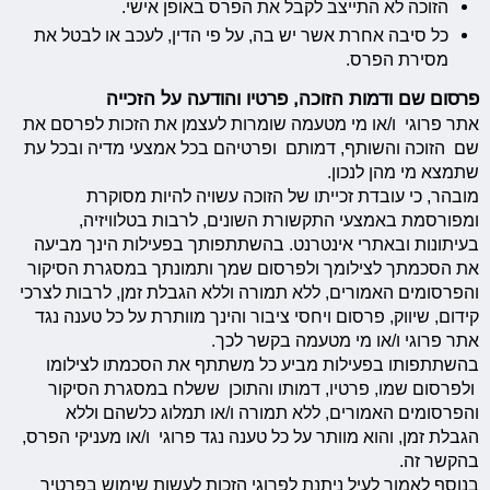
הזוכה לא התייצב לקבל את הפרס באופן אישי.
כל סיבה אחרת אשר יש בה, על פי הדין, לעכב או לבטל את
מסירת הפרס.
פרסום שם ודמות הזוכה, פרטיו והודעה על הזכייה
אתר פרוגי ו/או מי מטעמה שומרות לעצמן את הזכות לפרסם את
שם הזוכה והשותף, דמותם ופרטיהם בכל אמצעי מדיה ובכל עת
שתמצא מי מהן לנכון.
מובהר, כי עובדת זכייתו של הזוכה עשויה להיות מסוקרת
ומפורסמת באמצעי התקשורת השונים, לרבות בטלוויזיה,
בעיתונות ובאתרי אינטרנט. בהשתתפותך בפעילות הינך מביעה
את הסכמתך לצילומך ולפרסום שמך ותמונתך במסגרת הסיקור
והפרסומים האמורים, ללא תמורה וללא הגבלת זמן, לרבות לצרכי
קידום, שיווק, פרסום ויחסי ציבור והינך מוותרת על כל טענה נגד
אתר פרוגי ו/או מי מטעמה בקשר לכך.
בהשתתפותו בפעילות מביע כל משתתף את הסכמתו לצילומו
ולפרסום שמו, פרטיו, דמותו והתוכן ששלח במסגרת הסיקור
והפרסומים האמורים, ללא תמורה ו/או תמלוג כלשהם וללא
הגבלת זמן, והוא מוותר על כל טענה נגד פרוגי ו/או מעניקי הפרס,
בהקשר זה.
בנוסף לאמור לעיל ניתנת לפרוגי הזכות לעשות שימוש בפרטיך