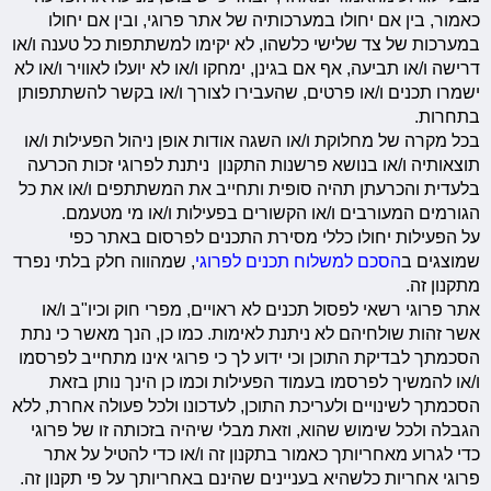
כאמור, בין אם יחולו במערכותיה של אתר פרוגי, ובין אם יחולו
במערכות של צד שלישי כלשהו, לא יקימו למשתתפות כל טענה ו/או
דרישה ו/או תביעה, אף אם בגינן, ימחקו ו/או לא יועלו לאוויר ו/או לא
ישמרו תכנים ו/או פרטים, שהעבירו לצורך ו/או בקשר להשתתפותן
בתחרות.
בכל מקרה של מחלוקת ו/או השגה אודות אופן ניהול הפעילות ו/או
תוצאותיה ו/או בנושא פרשנות התקנון ניתנת לפרוגי זכות הכרעה
בלעדית והכרעתן תהיה סופית ותחייב את המשתתפים ו/או את כל
הגורמים המעורבים ו/או הקשורים בפעילות ו/או מי מטעמם.
על הפעילות יחולו כללי מסירת התכנים לפרסום באתר כפי
שמוצגים ב
הסכם למשלוח תכנים לפרוגי
, שמהווה חלק בלתי נפרד
מתקנון זה.
אתר פרוגי רשאי לפסול תכנים לא ראויים, מפרי חוק וכיו"ב ו/או
אשר זהות שולחיהם לא ניתנת לאימות. כמו כן, הנך מאשר כי נתת
הסכמתך לבדיקת התוכן וכי ידוע לך כי פרוגי אינו מתחייב לפרסמו
ו/או להמשיך לפרסמו בעמוד הפעילות וכמו כן הינך נותן בזאת
הסכמתך לשינויים ולעריכת התוכן, לעדכונו ולכל פעולה אחרת, ללא
הגבלה ולכל שימוש שהוא, וזאת מבלי שיהיה בזכותה זו של פרוגי
כדי לגרוע מאחריותך כאמור בתקנון זה ו/או כדי להטיל על אתר
פרוגי אחריות כלשהיא בעניינים שהינם באחריותך על פי תקנון זה.