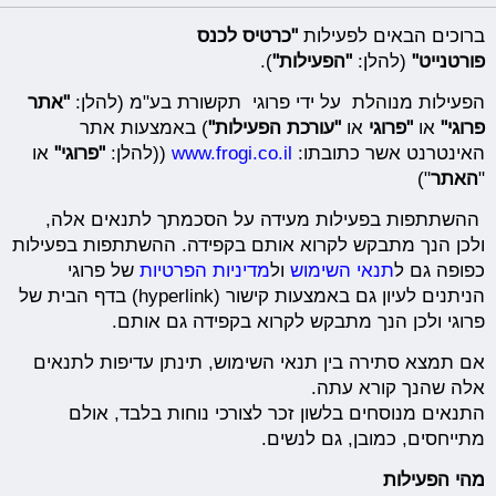
ברוכים הבאים לפעילות
"כרטיס לכנס
פורטנייט
"
(להלן:
"הפעילות"
).
הפעילות מנוהלת על ידי פרוגי תקשורת בע"מ (להלן:
"
אתר
פרוגי
"
או
"
פרוגי
או
"
עורכת הפעילות
"
) באמצעות אתר
האינטרנט אשר כתובתו:
www.frogi.co.il
((להלן:
"
פרוגי
"
או
"
האתר
")
ההשתתפות בפעילות מעידה על הסכמתך לתנאים אלה,
ולכן הנך מתבקש לקרוא אותם בקפידה. ההשתתפות בפעילות
כפופה גם ל
תנאי השימוש
ול
מדיניות הפרטיות
של פרוגי
הניתנים לעיון גם באמצעות קישור (hyperlink) בדף הבית של
פרוגי ולכן הנך מתבקש לקרוא בקפידה גם אותם.
אם תמצא סתירה בין תנאי השימוש, תינתן עדיפות לתנאים
אלה שהנך קורא עתה.
התנאים מנוסחים בלשון זכר לצורכי נוחות בלבד, אולם
מתייחסים, כמובן, גם לנשים.
מהי הפעילות