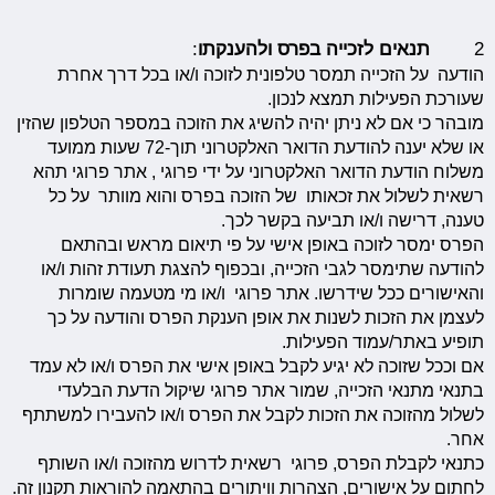
2
תנאים לזכייה בפרס ולהענקתו
:
הודעה על הזכייה תמסר טלפונית לזוכה ו/או בכל דרך אחרת
שעורכת הפעילות תמצא לנכון.
מובהר כי אם לא ניתן יהיה להשיג את הזוכה במספר הטלפון שהזין
או שלא יענה להודעת הדואר האלקטרוני תוך-72 שעות ממועד
משלוח הודעת הדואר האלקטרוני על ידי פרוגי , אתר פרוגי תהא
רשאית לשלול את זכאותו של הזוכה בפרס והוא מוותר על כל
טענה, דרישה ו/או תביעה בקשר לכך.
הפרס ימסר לזוכה באופן אישי על פי תיאום מראש ובהתאם
להודעה שתימסר לגבי הזכייה, ובכפוף להצגת תעודת זהות ו/או
והאישורים ככל שידרשו. אתר פרוגי ו/או מי מטעמה שומרות
לעצמן את הזכות לשנות את אופן הענקת הפרס והודעה על כך
תופיע באתר/עמוד הפעילות.
אם וככל שזוכה לא יגיע לקבל באופן אישי את הפרס ו/או לא עמד
בתנאי מתנאי הזכייה, שמור אתר פרוגי שיקול הדעת הבלעדי
לשלול מהזוכה את הזכות לקבל את הפרס ו/או להעבירו למשתתף
אחר.
כתנאי לקבלת הפרס, פרוגי רשאית לדרוש מהזוכה ו/או השותף
לחתום על אישורים, הצהרות וויתורים בהתאמה להוראות תקנון זה.