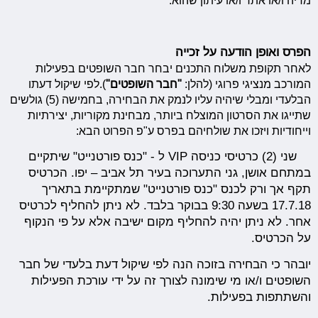
מדיה ו/או אתר ו/או עיתון שהוא.
הפרס ואופן הודעה על זכייה
לאחר תקופת משלוח התכנים יבחר חבר השופטים בפעילות
המורכב מנציגי פרוגי (להלן:
"חבר השופטים"
).לפי שיקול דעתו
הבלעדי ומבלי שיהיה עליו לנמק את הבחירה, בחמישה (5) גולשים
שתייגו את הסרטון המוצלח ביותר, מבחינת מקוריות, יצירתיות
וייחודיות ויזכו את שולחיהם בפרס ע"פ הפרוט הבא:
שני (2) כרטיסי כניסה VIP ל - "כנס פורטנייט" שיתקיים
במתחם אושן, גני התערוכה בעיר תל אביב – יפו. הכרטיס
תקף אך ורק לכנס "כנס פורטנייט" שמתקיימת בתאריך
17.7.18 בשעה 9:30 בבוקר בלבד. לא ניתן להחליף לכרטיס
אחר. לא ניתן יהיה להחליף מקום ישיבה אלא על פי הנקוף
על הכרטיס.
יובהר כי הבחירה בזוכה הנה לפי שיקול דעת בלעדי של חבר
השופטים ו/או מי שימונה לצורך זה על ידי עורכת הפעילות
והשתתפות בפעילות.