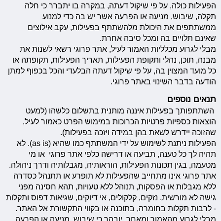
הפעילות כולה, על פי שיקול דעתה, במקרה בו יתברר כי חלה
תקלה, שיבוש, מניעה או הפרעה אשר יש בה כדי למנוע
ממשתתפים את היכולת מלהשתתף בפעילות, עקב אילוצים
שאינם תלויים בה ומכל סיבה אחרת.
מבלי לגרוע מכלליות האמור לעיל, אתר פרוגי רשאי לשנות את
מבנה, תוכן, נהלי ותקופת הפעילות, תאריך הפעילות, תקופתה או
כל מועד המצוין בה, על פי שיקול דעתה הבלעדי והכל בכפוף למתן
הודעה בדבר השינוי באתר פרוגי.
תנאים נוספים
השתתפותך בפעילות איננה מותנית בתשלום כלשהו (למעט
הוצאות כספיות פרטיות הכרוכות במימוש הפרט כאמור לעיל,
שהזוכה יידרש לשאת בהן במידה ויזכה בפעילות).
הפעילות ניתנת לשימוש על ידי המשתתף כמו שהיא (as is). לא
תהיה לך כל טענה, תביעה או דרישה כלפי אתר פרוגי או מי
מטעמה, בגין תכונות הפעילות, הוראותיה, מגבלותיה ודרך ניהולה.
אתר פרוגי אינו מתחייב שהפעילות לא תופרע או תתנהל כסדרה
ללא מגבלות או הפסקות, תנוהל ללא טעויות, תהא חסינה מפני
גישה לא מורשית, נזקים, קלקולים, אי דיוקים, שגיאות דפוס ותקלות
- לרבות תקלות בחומרה, בתוכנה או בקווי התקשורת אל האתר.
מבלי לגרוע מהאמור ומאחר, יובהר כי שיבוש, מניעה או הפרעה