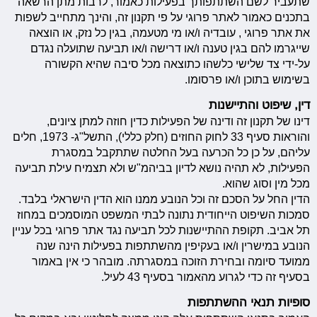
שתעביר לשם השתתפותך בפעילות כאמור, לרבות מתן הרשאה
בתכנים כאמור לאתר פרוגי על פי תקנון זה, והינך מתחייב לשפות
את אתר פרוגי , עובדיה ו/או מי מטעמה, בגין כל נזק, או הוצאה
שייגרמו להם בגין טענה ו/או דרישה ו/או תביעה שתועלה נגדם
על-ידי צד שלישי כלשהו כתוצאה מכל סיבה שהיא הקשורה
בשימוש בתוכן ו/או פרסומו.
דין, שיפוט והתיישנות
דינו של תקנון זה ודינה של הפעילות כדין חוזה למתן ציונים,
והוראות סעיף 33 לחוק החוזים (חלק כללי), התשל"ג- 1973, חלים
עליהם, על כן כל הכרעה בעל החלטה שתתקבל במסגרת
הפעילות, לא תהיה נושא לדיון בביהמ"ש ולא תצמיח עילת תביעה
מכל מין וסוג שהוא.
הדין החל על הסכם זה וכל הנובע ממנו הוא הדין הישראלי בלבד.
סמכות השיפוט הייחודית נתונה לבתי המשפט המוסמכים במחוז
תל אביב. תקופת ההתיישנות לכל תביעה נגד אתר פרוגי בכל עניין
הנובע במישרין ו/או בעקיפין מהשתתפות בפעילות הינה שנה
ממועד סיומה ובחירת הזוכה במסגרתה. מובהר כי אין באמור
בסעיף זה כדי לגרוע מהאמור בסעיף 43 לעיל.
סופיות תנאי ההשתתפות