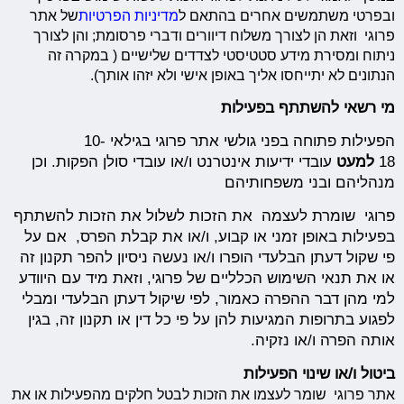
ובפרטי משתמשים אחרים בהתאם ל
מדיניות הפרטיות
של אתר
פרוגי וזאת הן לצורך משלוח דיוורים ודברי פרסומת; והן לצורך
ניתוח ומסירת מידע סטטיסטי לצדדים שלישיים ( במקרה זה
הנתונים לא יתייחסו אליך באופן אישי ולא יזהו אותך).
מי רשאי להשתתף בפעילות
הפעילות פתוחה בפני גולשי אתר פרוגי בגילאי 10-
18
למעט
עובדי ידיעות אינטרנט ו/או עובדי סולן הפקות. וכן
מנהליהם ובני משפחותיהם
פרוגי שומרת לעצמה את הזכות לשלול את הזכות להשתתף
בפעילות באופן זמני או קבוע, ו/או את קבלת הפרס, אם על
פי שקול דעתן הבלעדי הופרו ו/או נעשה ניסיון להפר תקנון זה
או את תנאי השימוש הכלליים של פרוגי, וזאת מיד עם היוודע
למי מהן דבר ההפרה כאמור, לפי שיקול דעתן הבלעדי ומבלי
לפגוע בתרופות המגיעות להן על פי כל דין או תקנון זה, בגין
אותה הפרה ו/או נזקיה.
ביטול ו/או שינוי הפעילות
אתר פרוגי שומר לעצמו את הזכות לבטל חלקים מהפעילות או את