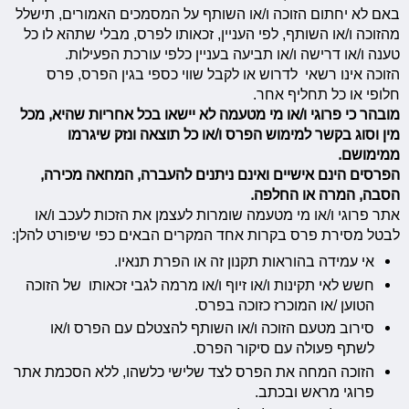
באם לא יחתום הזוכה ו/או השותף על המסמכים האמורים, תישלל
מהזוכה ו/או השותף, לפי העניין, זכאותו לפרס, מבלי שתהא לו כל
טענה ו/או דרישה ו/או תביעה בעניין כלפי עורכת הפעילות.
הזוכה אינו רשאי לדרוש או לקבל שווי כספי בגין הפרס, פרס
חלופי או כל תחליף אחר.
מובהר כי פרוגי ו/או מי מטעמה לא יישאו בכל אחריות שהיא, מכל
מין וסוג בקשר למימוש הפרס ו/או כל תוצאה ונזק שיגרמו
ממימושם.
הפרסים הינם אישיים ואינם ניתנים להעברה, המחאה מכירה,
הסבה, המרה או החלפה.
אתר פרוגי ו/או מי מטעמה שומרות לעצמן את הזכות לעכב ו/או
לבטל מסירת פרס בקרות אחד המקרים הבאים כפי שיפורט להלן:
אי עמידה בהוראות תקנון זה או הפרת תנאיו.
חשש לאי תקינות ו/או זיוף ו/או מרמה לגבי זכאותו של הזוכה
הטוען /או המוכרז כזוכה בפרס.
סירוב מטעם הזוכה ו/או השותף להצטלם עם הפרס ו/או
לשתף פעולה עם סיקור הפרס.
הזוכה המחה את הפרס לצד שלישי כלשהו, ללא הסכמת אתר
פרוגי מראש ובכתב.