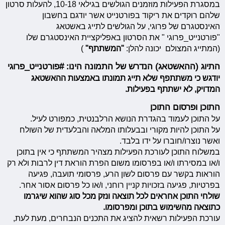
במסגרת הפעילות מוזמנים הגולשים בגילאי 10-18, להעלות סרטון
שלהם רוקדים את ריקוד בפורטנייט אשר יודגם בחשבון
האינסטגרם של פרוגי, על הגולשים לתייג באשטאג
"פורטנייט_פרוגי " את הסרטון באפליקציית האינסטגרם שלו
(המתייג המצולם יכונה להלן:
"המשתתף"
)
התיוג (ההאשטאג) הנדרש של התמונה הינו: #פורטנייט_פרוגי
יודגש כי משתתפף שלא תייג תמונתו באמצעות ההאשטאג
המדויק, לא ישתתף בפעילות.
התוכן ופרסום התוכן
על התוכן לעמוד בהגדרת הנושא הרלבנטית, כמפורט לעיל.
על התוכן להיות מקורי ובבעלותו המלאה והבלעדית של השולח
ואשר נוצרו/חוברו על ידו בלבד.
במשלוח התוכן לעורכת הפעילות מצהיר המשתתף כי אין בתוכן
ו/או במסירתו ו/או בפרסומו משום הפרת הוראת דין לרבות ולא רק
הוראות בקשר עם פרסום לשון הרע, פרסומי תועבה, פגיעה
בפרטיות, פגיעה בזכויות קניין רוחני, ו/או כל פרסום אסור אחר.
שולחי התוכן אחראים לכל תוצאה ונזק מכל סוג שהוא שיגרמו
כתוצאה מהשימוש בתוכן ומפרסומו.
עורכת הפעילות רשאית להציג את התכנים הנבחרים, מעת לעת,