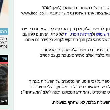
שורת בע"מ (שותפות רשומה) (להלן:
"
אתר
) באמצעות אתר האינטרנט אשר כתובתו: www.frogi.co.il
 לתנאים אלה, ולכן הנך מתבקש לקרוא אותם בקפידה.
המומ
 השימוש
ול
מדיניות הפרטיות
של פרוגי הניתנים לעיון גם
מתלבט
רשימת
(מתעד
נתן עדיפות לתנאים אלה שהנך קורא עתה.
ות בלבד, אולם מתייחסים, כמובן, גם לנשים.
ווידי
ספר על גבי פוסט האינסטגרם של הפעילות בעמוד
גי @frogiforig, לספר על רגע משמעותי בשבילם במשחק, בעלי הסיפורים
נס פורטנייט". (המתייג המצולם יכונה להלן:
"המשתתף"
)
מאחו
עילות בלבד, לא ישתתף בפעילות.