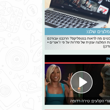
לצים שלנו:
ים מה לראות בנטפליקס? הרכבנו עבורכם
 המלצה ענקית של סדרות על פי ז׳אנרים •
כן)
או
רי הקלעים: טירה רדופה