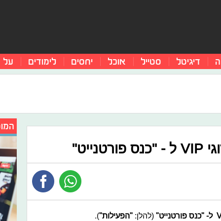
ה
דיגיטל
סטייל
אוכל
יחסים
לימודים
על 
המומ
נייט"
(להלן:
"הפעילות"
).