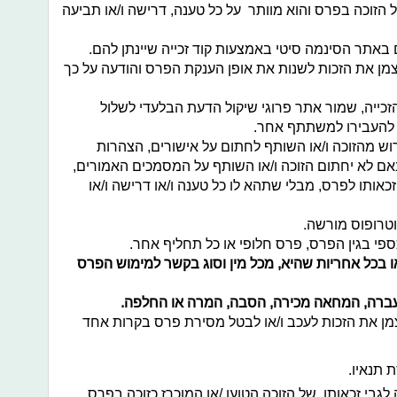
 הזוכה בפרס והוא מוותר על כל טענה, דרישה ו/או תביעה
ם באתר הסינמה סיטי באמצעות קוד זכייה שיינתן להם.
מן את הזכות לשנות את אופן הענקת הפרס והודעה על כך
זכייה, שמור אתר פרוגי שיקול הדעת הבלעדי לשלול
 להעבירו למשתתף אחר.
ש מהזוכה ו/או השותף לחתום על אישורים, הצהרות
באם לא יחתום הזוכה ו/או השותף על המסמכים האמורים,
 זכאותו לפרס, מבלי שתהא לו כל טענה ו/או דרישה ו/או
טרופוס מורשה.
כספי בגין הפרס, פרס חלופי או כל תחליף אחר.
או בכל אחריות שהיא, מכל מין וסוג בקשר למימוש הפרס
העברה, המחאה מכירה, הסבה, המרה או החלפה.
מן את הזכות לעכב ו/או לבטל מסירת פרס בקרות אחד
 תנאיו.
 לגבי זכאותו של הזוכה הטוען /או המוכרז כזוכה בפרס.