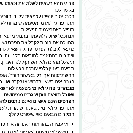
פרוגי תהא רשאית לשלול את זכאותו של
בקשר לכך.
הכרטיסים יונפקו עצמאית על ידי הזוכי
אתר פרוגי ו/או מי מטעמה שומרות לעצ
תופיע באתר/עמוד הפעילות.
אם וככל שזוכה לא עמד בתנאי מתנאי ה
מהזוכה את הזכות לקבל את הפרס ו/או
כתנאי לקבלת הפרס, פרוגי רשאית לדרו
וויתורים בהתאמה להוראות תקנון זה. 
תישלל מהזוכה ו/או השותף, לפי העניין,
תביעה בעניין כלפי עורכת הפעילות.
ההשתתפות אך ורק באישור הורה/ אופו
הזוכה אינו רשאי לדרוש או לקבל שווי 
מובהר כי פרוגי ו/או מי מטעמה לא ייש
ו/או כל תוצאה ונזק שיגרמו ממימושם.
הפרסים הינם אישיים ואינם ניתנים ל
אתר פרוגי ו/או מי מטעמה שומרות לעצ
המקרים הבאים כפי שיפורט להלן:
אי עמידה בהוראות תקנון זה או הפרת
חשש לאי תקינות ו/או זיוף ו/או מרמה