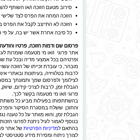
סירוב מטעם הזוכה ו/או השותף להצ
הזוכה המחה את הפרס לצד שלישי כ
הזוכה לא התייצב לקבל את הפרס בא
כל סיבה אחרת אשר יש בה, על פי ה
פרסום שם ודמות הזוכה, פרטיו והודעה 
אתר פרוגי ו/או מי מטעמה שומרות ל
ופרטיהם בכל אמצעי מדיה ובכל עת שתמ
מובהר, כי עובדת זכייתו של הזוכה עש
לרבות בטלוויזיה, בעיתונות ובאתרי 
לצילומך ולפרסום שמך ותמונתך במסגר
הגבלת זמן, לרבות לצרכי קידום, שיווק,
פרוגי ו/או מי מטעמה בקשר לכך.
בהשתתפותו בפעילות מביע כל משתתף א
והתוכן ששלח במסגרת הסיקור והפרסומ
הגבלת זמן, והוא מוותר על כל טענה נגד
בנוסף לאמור לעיל ניתנת לפרוגי הזכ
בהתאם ל
מדיניות הפרטיות
של אתר פרוג
לצורך ניתוח ומסירת מידע סטטיסטי לצד