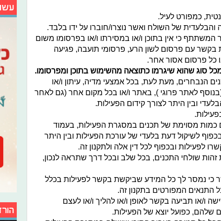
עשו
ית, כמפורט לעיל.
 והבלעדית של השולח ואשר נוצרו/חוברו על ידו בלבד.
המשתתף כי אין בתוכן ו/או במסירתו ו/או בפרסומו משום
 בקשר עם פרסום לשון הרע, פרסומי תועבה, פגיעה
/או כל פרסום אסור אחר.
מכל סוג שהוא שיגרמו כתוצאה מהשימוש בתוכן ומפרסומו.
ם הנבחרים, מעת לעת, בכל אמצעי מדיה, עיתון ו/או
נוסף לאתר פרוגי ), באתר ו/או בכל מקום אחר (גם לאחר
עדי ובין היתר לצורך קידום הפעילות.
פעילות.
 כמות מסוימת של תכנים במסגרת הפעילות, בעמוד
פוף לשיקול דעת בלעדי של עורכת הפעילות ובין היתר
רו לפעילות ובכפוף לכל דין אלה ולתקנון זה.
זהות שולחי התכנים, בכל שלב ובכל דרך שתראה לנכון,
כי נמסר לך כל המידע שביקשת בקשר לפעילות בכלל
ל התנאים המפורטים בתקנון זה.
ה ו/או תביעה בקשר לאופן ו/או להליך ו/או לעצם
הורד
 שלהם, כפועל יוצא של הפעילות.