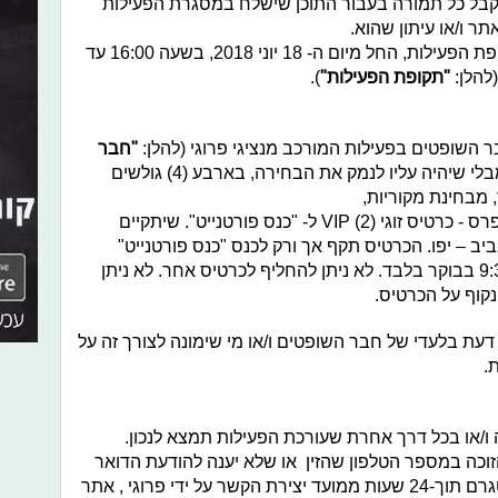
לקבל כל תמורה בעבור התוכן שישלח במסגרת הפעילות
תר ו/או עיתון שהוא.
ניתן להשתתף בפעילות במהלך כל תקופת הפעילות, החל מיום ה- 18 יוני 2018, בשעה 16:00 עד
"תקופת הפעילות"
).
השופטים בפעילות המורכב מנציגי פרוגי (להלן:
"חבר
). לפי שיקול דעתו הבלעדי ומבלי שיהיה עליו לנמק את הבחירה, בארבע (4) גולשים
 מבחינת מקוריות,
יצירתיות וייחודיות ויזכו את שולחיהם בפרס - כרטיס זוגי (2) VIP ל- "כנס פורטנייט". שיתקיים
ב – יפו. הכרטיס תקף אך ורק לכנס "כנס פורטנייט"
שמתקיימת בתאריך 17.7.18 בשעה 9:30 בבוקר בלבד. לא ניתן להחליף לכרטיס אחר. לא ניתן
נקוף על הכרטיס.
 דעת בלעדי של חבר השופטים ו/או מי שימונה לצורך זה על
.
 ו/או בכל דרך אחרת שעורכת הפעילות תמצא לנכון.
הזוכה במספר הטלפון שהזין או שלא יענה להודעת הדואר
האלקטרוני ו/או הודעה בחשבון האינסטגרם תוך-24 שעות ממועד יצירת הקשר על ידי פרוגי , אתר