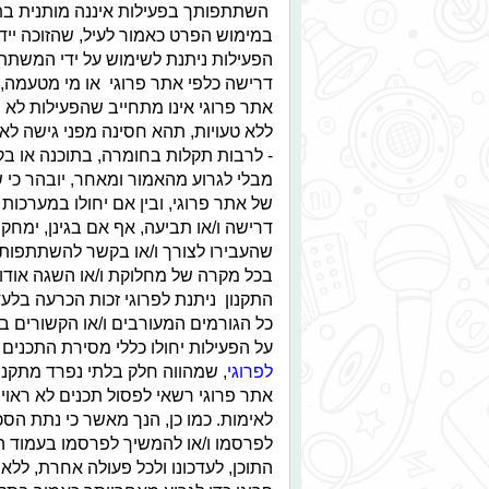
השתתפותך בפעילות איננה מותנית בתש
במימוש הפרט כאמור לעיל, שהזוכה ייד
דרישה כלפי אתר פרוגי או מי מטעמה, ב
אתר פרוגי אינו מתחייב שהפעילות לא 
ללא טעויות, תהא חסינה מפני גישה לא מ
- לרבות תקלות בחומרה, בתוכנה או בק
מבלי לגרוע מהאמור ומאחר, יובהר כי ש
של אתר פרוגי, ובין אם יחולו במערכות
דרישה ו/או תביעה, אף אם בגינן, ימחקו ו
שהעבירו לצורך ו/או בקשר להשתתפותן
בכל מקרה של מחלוקת ו/או השגה אודות 
התקנון ניתנת לפרוגי זכות הכרעה בלע
כל הגורמים המעורבים ו/או הקשורים בפ
על הפעילות יחולו כללי מסירת התכנים
לפרוגי
, שמהווה חלק בלתי נפרד מתקנון
אתר פרוגי רשאי לפסול תכנים לא ראויים
לאימות. כמו כן, הנך מאשר כי נתת הסכמ
לפרסמו ו/או להמשיך לפרסמו בעמוד הפע
התוכן, לעדכונו ולכל פעולה אחרת, ללא