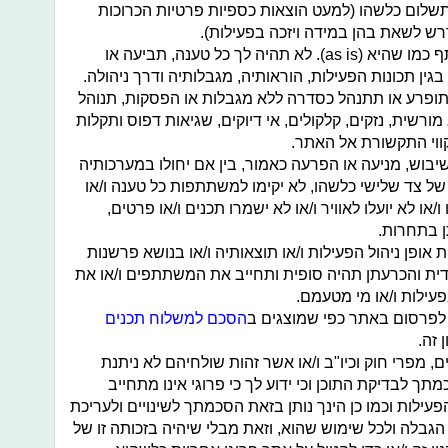
לום כלשהו (למעט הוצאות כספיות פרטיות הכרוכות
רש לשאת בהן במידה ויזכה בפעילות).
הפעילות ניתנת לשימוש על ידי המשתתף כמו שהיא (as is). לא תהיה לך כל טענה, תביעה או
גין תכונות הפעילות, הוראותיה, מגבלותיה ודרך ניהולה.
תופרע או תתנהל כסדרה ללא מגבלות או הפסקות, תנוהל
ורשית, נזקים, קלקולים, אי דיוקים, שגיאות דפוס ותקלות
ווי התקשורת אל האתר.
יבוש, מניעה או הפרעה כאמור, בין אם יחולו במערכותיה
 של צד שלישי כלשהו, לא יקימו למשתתפות כל טענה ו/או
/או לא יועלו לאוויר ו/או לא ישמרו תכנים ו/או פרטים,
 בתחרות.
אופן ניהול הפעילות ו/או תוצאותיה ו/או בנושא פרשנות
דית והכרעתן תהיה סופית ותחייב את המשתתפים ו/או את
עילות ו/או מי מטעמם.
 לפרסום באתר כפי שמוצגים ב
הסכם למשלוח תכנים
 זה.
, מפרי חוק וכיו"ב ו/או אשר זהות שולחיהם לא ניתנת
תך לבדיקת התוכן וכי ידוע לך כי פרוגי אינו מתחייב
ילות וכמו כן הינך נותן בזאת הסכמתך לשינויים ולעריכת
 הגבלה ולכל שימוש שהוא, וזאת מבלי שיהיה בזכותה זו של