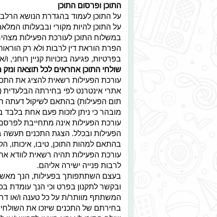
התוכן ופרסום התוכן
על התוכן לעמוד בהגדרת הנושא הרלבנט
על התוכן להיות מקורי ובבעלותו המלאה
במשלוח התוכן לעורכת הפעילות מצהיר 
הפרת הוראת דין לרבות ולא רק הוראות
בפרטיות, פגיעה בזכויות קניין רוחני, ו
שולחי התוכן אחראים לכל תוצאה ונזק 
עורכת הפעילות רשאית להציג את התכני
אתרי אינטרנט לפי בחירתה הבלעדית (ב
תום הפעילות) בהתאם לשיקול דעתה הבל
מובהר כי ניתן לזכות פעם אחת בלבד ב
עורכת הפעילות אינה מתחייבת לפרסם
הפעילות ובכלל. הצגת התכנים תעשה בכ
בהתאם למהות התוכן, טיבו, איכותו, הקש
עורכת הפעילות תהיה רשאית לוודא את 
לרבות פנייה ישירה אליהם.
בעצם השתתפותך בפעילות, הנך מאשר 
ובקשר לתקנון בפרט וכי הנך עומדת בכ
המשתתף מוותר/ת על כל טענה ו/או דריש
בחירתם של התכנים שיזכו את השולחים