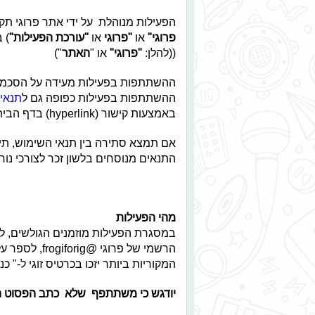
הפעילות מנוהלת על ידי אתר פרוגי תק
פרוגי
"
או
"
פרוגי
או
"
עורכת הפעילות
"
((להלן:
"
פרוגי
"
או "
האתר
")
ההשתתפות בפעילות מעידה על הסכמתך
ההשתתפות בפעילות כפופה גם ל
תנאי
באמצעות קישור (hyperlink) בדף הבית של פרוגי ולכן הנך מתבקש לקרוא בקפידה גם אותם.
אם תמצא סתירה בין תנאי השימוש, תי
התנאים מנוסחים בלשון זכר לצורכי נוח
מהי הפעילות
במסגרת הפעילות מוזמנים הגולשים, ל
הרשמי של פרו
המקוריות ביותר יזכו בכרטיס זוגי ל-" כ
יודגש כי משתתפף שלא כתב הפסוט הפ