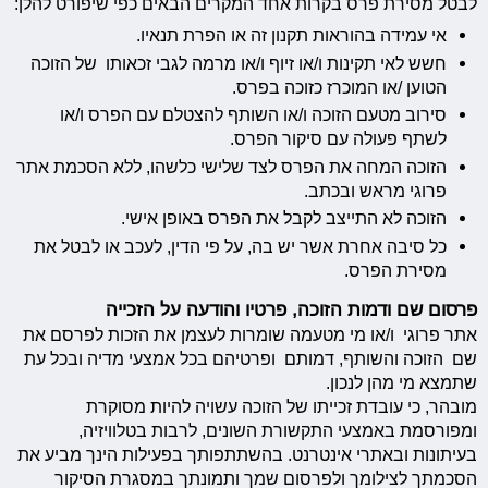
לבטל מסירת פרס בקרות אחד המקרים הבאים כפי שיפורט להלן:
אי עמידה בהוראות תקנון זה או הפרת תנאיו.
חשש לאי תקינות ו/או זיוף ו/או מרמה לגבי זכאותו של הזוכה
הטוען /או המוכרז כזוכה בפרס.
סירוב מטעם הזוכה ו/או השותף להצטלם עם הפרס ו/או
לשתף פעולה עם סיקור הפרס.
הזוכה המחה את הפרס לצד שלישי כלשהו, ללא הסכמת אתר
פרוגי מראש ובכתב.
הזוכה לא התייצב לקבל את הפרס באופן אישי.
כל סיבה אחרת אשר יש בה, על פי הדין, לעכב או לבטל את
מסירת הפרס.
פרסום שם ודמות הזוכה, פרטיו והודעה על הזכייה
אתר פרוגי ו/או מי מטעמה שומרות לעצמן את הזכות לפרסם את
שם הזוכה והשותף, דמותם ופרטיהם בכל אמצעי מדיה ובכל עת
שתמצא מי מהן לנכון.
מובהר, כי עובדת זכייתו של הזוכה עשויה להיות מסוקרת
ומפורסמת באמצעי התקשורת השונים, לרבות בטלוויזיה,
בעיתונות ובאתרי אינטרנט. בהשתתפותך בפעילות הינך מביע את
הסכמתך לצילומך ולפרסום שמך ותמונתך במסגרת הסיקור