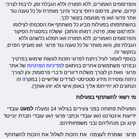
והפרסומים האמורים, ללא תמורה וללא הגבלת זמן, לרבות לצרכי
קידום, שיווק, פרסום ויחסי ציבור והינך מוותרת על כל טענה נגד
אתר פרוגי ו/או מי מטעמה בקשר לכך.
בהשתתפותו בפעילות מביע כל משתתף את הסכמתו לצילומו
ולפרסום שמו, פרטיו, דמותו והתוכן ששלח במסגרת הסיקור
והפרסומים האמורים, ללא תמורה ו/או תמלוג כלשהם וללא
הגבלת זמן, והוא מוותר על כל טענה נגד פרוגי ו/או מעניקי הפרס,
בהקשר זה.
בנוסף לאמור לעיל ניתנת לפרוגי הזכות לעשות שימוש בפרטיך
ובפרטי משתמשים אחרים בהתאם ל
מדיניות הפרטיות
של אתר
פרוגי וזאת הן לצורך משלוח דיוורים ודברי פרסומת; והן לצורך
ניתוח ומסירת מידע סטטיסטי לצדדים שלישיים ( במקרה זה
הנתונים לא יתייחסו אליך באופן אישי ולא יזהו אותך).
מי רשאי להשתתף בפעילות
הפעילות פתוחה בפני צעירים בגילאי 14 ומעלה
למעט
עובדי
ידיעות אינטרנט ו/או עובדי וכתבי פרוגי ו/או עובדי חברת יונייטד
קינג וכן מנהליהם ובני משפחותיהם.
פרוגי שומרת לעצמה את הזכות לשלול את הזכות להשתתף