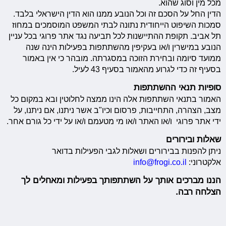
מכל מין וסוג שהוא.
הדין החל על הסכם זה וכל הנובע ממנו הוא הדין הישראלי בלבד.
סמכות השיפוט הייחודית נתונה לבתי המשפט המוסמכים במחוז
תל אביב. תקופת ההתיישנות לכל תביעה נגד אתר פרוגי בכל עניין
הנובע במישרין ו/או בעקיפין מהשתתפות בפעילות הינה שנה
ממועד סיומה ובחירת הזוכה במסגרתה. מובהר כי אין באמור
בסעיף זה כדי לגרוע מהאמור בסעיף 43 לעיל.
סופיות תנאי ההשתתפות
האמור בתנאי השתתפות אלה הינו ממצה לחלוטין ובא במקום כל
מצב, הצהרה, התחייבות, פרסום וכיו"ב אשר ניתנו, אם ניתנו, על
ידי אתר פרוגי ו/או האתר ו/או מי מטעמם ו/או על ידי כל גורם אחר.
שאלות ובירורים
ניתן להפנות בבירורים ושאלות לגבי הפעילות בדואר
אלקטרוני:
info@frogi.co.il
הננו מברכים אותך על השתתפותך בפעילות ומאחלים לך
הצלחה רבה.