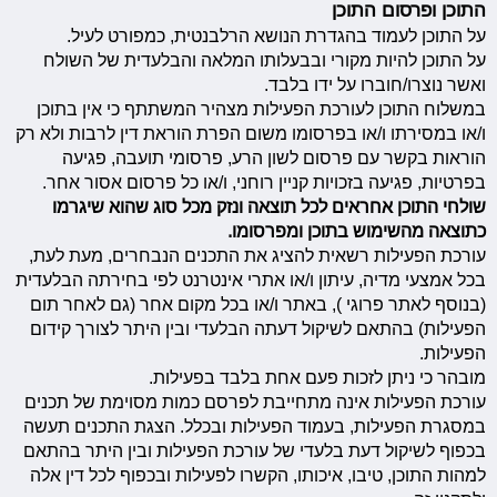
התוכן ופרסום התוכן
על התוכן לעמוד בהגדרת הנושא הרלבנטית, כמפורט לעיל.
על התוכן להיות מקורי ובבעלותו המלאה והבלעדית של השולח
ואשר נוצרו/חוברו על ידו בלבד.
במשלוח התוכן לעורכת הפעילות מצהיר המשתתף כי אין בתוכן
ו/או במסירתו ו/או בפרסומו משום הפרת הוראת דין לרבות ולא רק
הוראות בקשר עם פרסום לשון הרע, פרסומי תועבה, פגיעה
בפרטיות, פגיעה בזכויות קניין רוחני, ו/או כל פרסום אסור אחר.
שולחי התוכן אחראים לכל תוצאה ונזק מכל סוג שהוא שיגרמו
כתוצאה מהשימוש בתוכן ומפרסומו.
עורכת הפעילות רשאית להציג את התכנים הנבחרים, מעת לעת,
בכל אמצעי מדיה, עיתון ו/או אתרי אינטרנט לפי בחירתה הבלעדית
(בנוסף לאתר פרוגי ), באתר ו/או בכל מקום אחר (גם לאחר תום
הפעילות) בהתאם לשיקול דעתה הבלעדי ובין היתר לצורך קידום
הפעילות.
מובהר כי ניתן לזכות פעם אחת בלבד בפעילות.
עורכת הפעילות אינה מתחייבת לפרסם כמות מסוימת של תכנים
במסגרת הפעילות, בעמוד הפעילות ובכלל. הצגת התכנים תעשה
בכפוף לשיקול דעת בלעדי של עורכת הפעילות ובין היתר בהתאם
למהות התוכן, טיבו, איכותו, הקשרו לפעילות ובכפוף לכל דין אלה