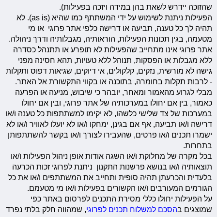
שהזוכה יידרש לשאת בהן במידה ויזכה בפעילות).
הפעילות ניתנת לשימוש על ידי המשתתף כמו שהיא (as is). לא
תהיה לך כל טענה, תביעה או דרישה כלפי אתר פרוגי או מי
מטעמה, בגין תכונות הפעילות, הוראותיה, מגבלותיה ודרך ניהולה.
אתר פרוגי אינו מתחייב שהפעילות לא תופרע או תתנהל כסדרה
ללא מגבלות או הפסקות, תנוהל ללא טעויות, תהא חסינה מפני
גישה לא מורשית, נזקים, קלקולים, אי דיוקים, שגיאות דפוס ותקלות
- לרבות תקלות בחומרה, בתוכנה או בקווי התקשורת אל האתר.
מבלי לגרוע מהאמור ומאחר, יובהר כי שיבוש, מניעה או הפרעה
כאמור, בין אם יחולו במערכותיה של אתר פרוגי, ובין אם יחולו
במערכות של צד שלישי כלשהו, לא יקימו למשתתפות כל טענה ו/או
דרישה ו/או תביעה, אף אם בגינן, ימחקו ו/או לא יועלו לאוויר ו/או לא
ישמרו תכנים ו/או פרטים, שהעבירו לצורך ו/או בקשר להשתתפותן
בתחרות.
בכל מקרה של מחלוקת ו/או השגה אודות אופן ניהול הפעילות ו/או
תוצאותיה ו/או בנושא פרשנות התקנון ניתנת לפרוגי זכות הכרעה
בלעדית והכרעתן תהיה סופית ותחייב את המשתתפים ו/או את כל
הגורמים המעורבים ו/או הקשורים בפעילות ו/או מי מטעמם.
על הפעילות יחולו כללי מסירת התכנים לפרסום באתר כפי
שמוצגים ב
הסכם למשלוח תכנים לפרוגי
, שמהווה חלק בלתי נפרד