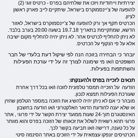
יצירתיות וייחודיות ויזכו את שולחיהם בפרס - כרטיס זוגי (2)
להופעה של צ'יינסמוקרס בישראל. שיתקיים לייב פארק ראשון
לציון.
הכרטיס תקף אך ורק להופעה של צ'יינסמוקרס בישראל, לאזור
הדשא, שמתקיימת בתאריך 19.7.18 בשעה 20:00 בערב בלבד.
לא ניתן להחליף לכרטיס אחר. לא ניתן יהיה להחליף מקום ישיבה
אלא על פי הנקוף על הכרטיס.
יובהר כי הבחירה בזוכה הנה לפי שיקול דעת בלעדי של חבר
השופטים ו/או מי שימונה לצורך זה על ידי עורכת הפעילות
והשתתפות בפעילות.
תנאים לזכייה בפרס ולהענקתו
:
הודעה על הזכייה תמסר טלפונית לזוכה ו/או בכל דרך אחרת
שעורכת הפעילות תמצא לנכון.
מובהר כי אם לא ניתן יהיה להשיג את הזוכה במספר הטלפון שהזין
או שלא יענה להודעת הדואר האלקטרוני ו/או הודעה בחשבון
האינסטגרם תוך-24 שעות ממועד יצירת הקשר על ידי פרוגי , אתר
פרוגי תהא רשאית לשלול את זכאותו של הזוכה בפרס והוא מוותר
על כל טענה, דרישה ו/או תביעה בקשר לכך.
הכרטיסים יונפקו עצמאית על ידי הזוכים באתר הסינמה סיטי