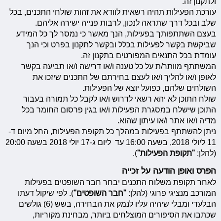
ולתקנון זה.
עורכת הפעילות תהיה רשאית לוודא את זהות שולחי התכנים, בכל
שלב ובכל דרך שתראה לנכון, לרבות פנייה ישירה אליהם.
בעצם השתתפותך בפעילות, הנך מאשר כי נמסר לך כל המידע
שביקשת בקשר לפעילות בכלל ובקשר לתקנון בפרט וכי הנך
עומדת בכל התנאים המפורטים בתקנון זה.
המשתתף מוותר/ת על כל טענה ו/או דרישה ו/או תביעה בקשר
לאופן ו/או להליך ו/או לעצם בחירתם של התכנים שיזכו את
השולחים שלהם, כפועל יוצא של הפעילות.
שולח התוכן לא יהא רשאי לדרוש ו/או לקבל כל תמורה בעבור
התוכן שישלח במסגרת הפעילות ו/או בגין פרסום החומר בכל
מדיה ו/או אתר ו/או עיתון שהוא.
ניתן להשתתף בפעילות במהלך כל תקופת הפעילות, החל מיום ד-
11 ליולי 2018, בשעה 16:00 עד ליום ג-17 יולי 2018 בשעה 20:00
(להלן:
"תקופת הפעילות"
).
הפרס ואופן הודעה על זכייה
לאחר תקופת משלוח התכנים יבחר חבר השופטים בפעילות
המורכב מנציגי פרוגי (להלן:
"חבר השופטים"
). לפי שיקול דעתו
הבלעדי ומבלי שיהיה עליו לנמק את הבחירה, בשש (6) גולשים
שכתבו את הסיפורים המוצלחים ביותר, מבחינת מקוריות,