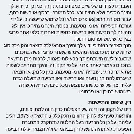
העברתו לצדדים שלישיים כמפורט בתקנון זה. כמו כן, כי ידוע לך
והינך מסכים שלא תהיה זכאי לכל תמורה, בכסף או בשווה כסף,
עבור מסירת התוכן/או פרסומו ו/או כל שימוש שייעשה בו על ידי
עורכת הפעילות ו/או מי מטעמה. בנוסף, הינך מצהיר כי אין ולא
תהיינה לך תביעות ו/או דרישות כספיות ואחרות כלפי אתר פרוגי
בגין כל שימוש ופרסום התוכן.
הנך מצהיר בזאת כי ידוע לך והינך אחראי לכל תוצאה ונזק מכל סוג
שהוא שיגרמו כתוצאה מהשימוש שאתר פרוגי יעשה בתכנים
שתעביר לשם השתתפותך בפעילות כאמור, לרבות מתן הרשאה
בתכנים כאמור לאתר פרוגי על פי תקנון זה, והינך מתחייב לשפות
את אתר פרוגי , עובדיה ו/או מי מטעמה, בגין כל נזק, או הוצאה
שייגרמו להם בגין טענה ו/או דרישה ו/או תביעה שתועלה נגדם
על-ידי צד שלישי כלשהו כתוצאה מכל סיבה שהיא הקשורה
בשימוש בתוכן ו/או פרסומו.
דין, שיפוט והתיישנות
דינו של תקנון זה ודינה של הפעילות כדין חוזה למתן ציונים,
והוראות סעיף 33 לחוק החוזים (חלק כללי), התשל"ג- 1973, חלים
עליהם, על כן כל הכרעה בעל החלטה שתתקבל במסגרת
הפעילות, לא תהיה נושא לדיון בביהמ"ש ולא תצמיח עילת תביעה