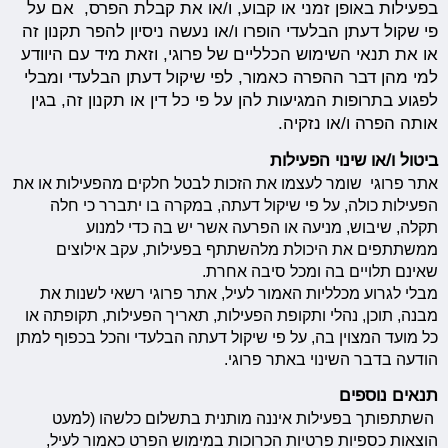
בפעילות באופן זמני או קבוע, ו/או את קבלת הפרס, אם על
פי שקול דעתן הבלעדי הופרו ו/או נעשה ניסיון להפר תקנון זה
או את תנאי השימוש הכלליים של פרוגי, וזאת מיד עם היוודע
למי מהן דבר ההפרה כאמור, לפי שיקול דעתן הבלעדי ומבלי
לפגוע בתרופות המגיעות להן על פי כל דין או תקנון זה, בגין
אותה הפרה ו/או נזקיה.
ביטול ו/או שינוי הפעילות
אתר פרוגי שומר לעצמו את הזכות לבטל חלקים מהפעילות או את
הפעילות כולה, על פי שיקול דעתה, במקרה בו יתברר כי חלה
תקלה, שיבוש, מניעה או הפרעה אשר יש בה כדי למנוע
ממשתתפים את היכולת מלהשתתף בפעילות, עקב אילוצים
שאינם תלויים בה ומכל סיבה אחרת.
מבלי לגרוע מכלליות האמור לעיל, אתר פרוגי רשאי לשנות את
מבנה, תוכן, נהלי ותקופת הפעילות, תאריך הפעילות, תקופתה או
כל מועד המצוין בה, על פי שיקול דעתה הבלעדי והכל בכפוף למתן
הודעה בדבר השינוי באתר פרוגי.
תנאים נוספים
השתתפותך בפעילות איננה מותנית בתשלום כלשהו (למעט
הוצאות כספיות פרטיות הכרוכות במימוש הפרט כאמור לעיל,