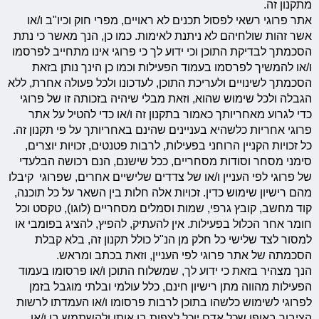
מתקנון זה.
אתר פרוגי רשאי לפסול תכנים לא ראויים, מפרי חוק וכיו"ב ו/או
אשר זהות שולחיהם לא ניתנת לאימות. כמו כן, הנך מאשר כי נתת
הסכמתך לבדיקת התוכן וכי ידוע לך כי פרוגי אינו מתחייב לפרסמו
ו/או להמשיך לפרסמו בעמוד הפעילות וכמו כן הינך נותן בזאת
הסכמתך לשינויים ולעריכת התוכן, לעדכונו ולכל פעולה אחרת, ללא
הגבלה ולכל שימוש שהוא, וזאת מבלי שיהיה בזכותה זו של פרוגי
כדי לגרוע מאחריותך כאמור בתקנון זה ו/או כדי להטיל על אתר
פרוגי אחריות כלשהיא בעניינים שהינם באחריותך על פי תקנון זה.
כל זכויות הקניין הרוחני בפעילות, לרבות פטנטים, זכויות יוצרים,
סימני מסחר וסודות מסחריים, ככל שישנם, הנם רכושה הבלעדי
של פרוגי לפי העניין ו/או של צדדים שלישיים אחרים, שפרוגי קיבלו
מהם רישיון שימוש כדין. זכויות אלה חלות בין השאר על כל תוכנה,
קוד מחשב, קובץ גרפי, שמות וסמלים מסחריים (לוגו), טקסט וכל
חומר אחר הכלול בפעילות. אין להעתיק, להפיץ, להציג בפומבי או
למסור לצד שלישי כל חלק מן הנ"ל כולל תקנון זה, בלא קבלת
הסכמתה של אתר פרוגי לפי העניין, וזאת בכתב ומראש.
הנך מצהיר בזאת כי ידוע לך, שמשלוח התוכן ו/או פרסומו בעמוד
הפעילות מהווה מתן רישיון חינם, כלל עולמי ובלתי מוגבל בזמן
לפרוגי לשימוש כלשהו בתוכן לרבות פרסומו ו/או העמדתו לרשות
הציבור באופן שכל אדם יוכל לצפות בו אותו ולהשתמש בו ו/או