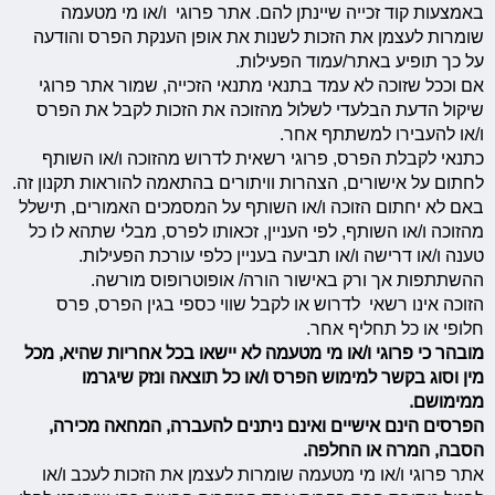
באמצעות קוד זכייה שיינתן להם. אתר פרוגי ו/או מי מטעמה
שומרות לעצמן את הזכות לשנות את אופן הענקת הפרס והודעה
על כך תופיע באתר/עמוד הפעילות.
אם וככל שזוכה לא עמד בתנאי מתנאי הזכייה, שמור אתר פרוגי
שיקול הדעת הבלעדי לשלול מהזוכה את הזכות לקבל את הפרס
ו/או להעבירו למשתתף אחר.
כתנאי לקבלת הפרס, פרוגי רשאית לדרוש מהזוכה ו/או השותף
לחתום על אישורים, הצהרות וויתורים בהתאמה להוראות תקנון זה.
באם לא יחתום הזוכה ו/או השותף על המסמכים האמורים, תישלל
מהזוכה ו/או השותף, לפי העניין, זכאותו לפרס, מבלי שתהא לו כל
טענה ו/או דרישה ו/או תביעה בעניין כלפי עורכת הפעילות.
ההשתתפות אך ורק באישור הורה/ אופוטרופוס מורשה.
הזוכה אינו רשאי לדרוש או לקבל שווי כספי בגין הפרס, פרס
חלופי או כל תחליף אחר.
מובהר כי פרוגי ו/או מי מטעמה לא יישאו בכל אחריות שהיא, מכל
מין וסוג בקשר למימוש הפרס ו/או כל תוצאה ונזק שיגרמו
ממימושם.
הפרסים הינם אישיים ואינם ניתנים להעברה, המחאה מכירה,
הסבה, המרה או החלפה.
אתר פרוגי ו/או מי מטעמה שומרות לעצמן את הזכות לעכב ו/או