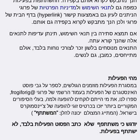
הנך מתבקש לקרוא אותם בקפידה. ההשתתפות בפעילות
כפופה גם ל
תנאי השימוש
ול
מדיניות הפרטיות
של פרוגי
הניתנים לעיון גם באמצעות קישור (hyperlink) בדף הבית של
פרוגי ולכן הנך מתבקש לקרוא בקפידה גם אותם.
אם תמצא סתירה בין תנאי השימוש, תינתן עדיפות לתנאים
אלה שהנך קורא עתה.
התנאים מנוסחים בלשון זכר לצורכי נוחות בלבד, אולם
מתייחסים, כמובן, גם לנשים.
מהי הפעילות
במסגרת הפעילות מוזמנים הגולשים, לספר על גבי פוסט
האינסטגרם של הפעילות בעמוד הרשמי של פרוגי @frogiforig,
ספרו לנו, את מי הייתם לוקחים להופעה ולמה, בעלי הסיפורים
המקוריים ביותר יזכו בכרטיס זוגי להופעה של צ'יינסמוקרס
בישראל. (המתייג המצולם יכונה להלן:
"המשתתף"
)
יודגש כי משתתפף שלא כתב הפסוט הפעילות בלבד, לא
ישתתף בפעילות.