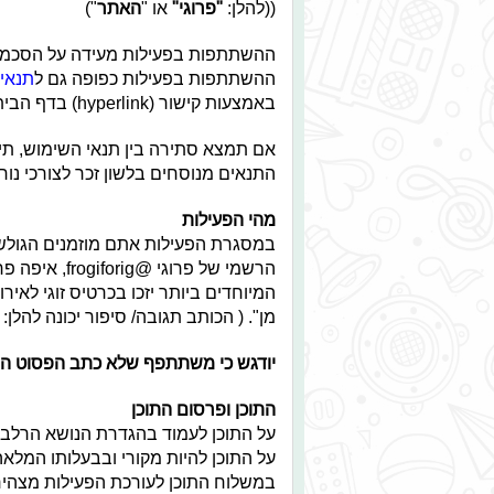
((להלן:
"
פרוגי
"
או "
האתר
")
ההשתתפות בפעילות מעידה על הסכמתך
ההשתתפות בפעילות כפופה גם ל
תנאי
באמצעות קישור (hyperlink) בדף הבית של פרוגי ולכן הנך מתבקש לקרוא בקפידה גם אותם.
אם תמצא סתירה בין תנאי השימוש, תי
התנאים מנוסחים בלשון זכר לצורכי נוח
מהי הפעילות
במסגרת הפעילות אתם מוזמנים הגולשי
הרשמי של פרוג
המיוחדים ביותר יזכו בכרטיס זוגי לאיר
מן". ( הכותב תגובה/ סיפור יכונה להלן:
יודגש כי משתתפף שלא כתב הפסוט הפ
התוכן ופרסום התוכן
על התוכן לעמוד בהגדרת הנושא הרלבנט
על התוכן להיות מקורי ובבעלותו המלאה
במשלוח התוכן לעורכת הפעילות מצהיר 