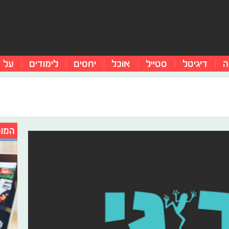
ה
דיגיטל
סטייל
אוכל
יחסים
לימודים
על 
המומ