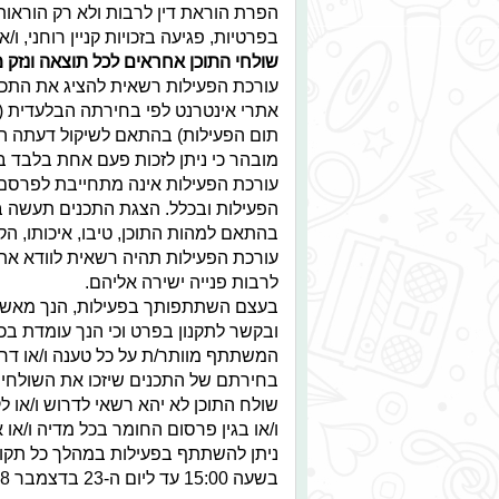
הפרת הוראת דין לרבות ולא רק הוראות
בפרטיות, פגיעה בזכויות קניין רוחני, ו
שולחי התוכן אחראים לכל תוצאה ונזק 
עורכת הפעילות רשאית להציג את התכני
אתרי אינטרנט לפי בחירתה הבלעדית (ב
תום הפעילות) בהתאם לשיקול דעתה הבל
מובהר כי ניתן לזכות פעם אחת בלבד ב
עורכת הפעילות אינה מתחייבת לפרסם
הפעילות ובכלל. הצגת התכנים תעשה בכ
בהתאם למהות התוכן, טיבו, איכותו, הקש
עורכת הפעילות תהיה רשאית לוודא את 
לרבות פנייה ישירה אליהם.
בעצם השתתפותך בפעילות, הנך מאשר 
ובקשר לתקנון בפרט וכי הנך עומדת בכ
המשתתף מוותר/ת על כל טענה ו/או דריש
בחירתם של התכנים שיזכו את השולחים
שולח התוכן לא יהא רשאי לדרוש ו/או 
ו/או בגין פרסום החומר בכל מדיה ו/או א
בשעה 15:00 עד ליום ה-23 בדצמבר 2018 (23.12.18) בשעה 14:00 (להלן: