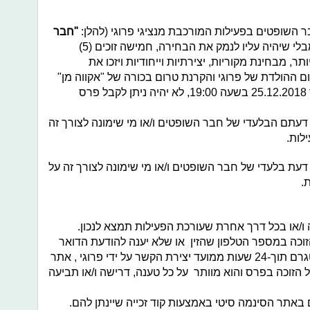
השופטים בפעילות המורכבת מנציגי פרוגי (להלן:
"חבר
). לפי שיקול דעתו הבלעדי ומבלי שיהיה עליו לנמק את הבחירה, חמישה זוכים (5)
ר, מבחינת מקוריות, יצירתיות וייחודיות ויזכו את
ום ההולדת של פרוגי והקרנת טרום בכורה של "אקווה מן"
שיתקיים בסינמה סיטי גלילות, בתאריך 25.12.2018 בשעה 19:00, לא יהיה ניתן לקבל פרס
 דעתם הבלעדי של חבר השופטים ו/או מי שימונה לצורך זה
לות.
 דעת בלעדי של חבר השופטים ו/או מי שימונה לצורך זה על
.
 ו/או בכל דרך אחרת שעורכת הפעילות תמצא לנכון.
הזוכה במספר הטלפון שהזין או שלא יענה להודעת הדואר
האלקטרוני ו/או הודעה בחשבון האינסטגרם תוך-24 שעות ממועד יצירת הקשר על ידי פרוגי , אתר
 הזוכה בפרס והוא מוותר על כל טענה, דרישה ו/או תביעה
ם באתר הסינמה סיטי באמצעות קוד זכייה שיינתן להם.