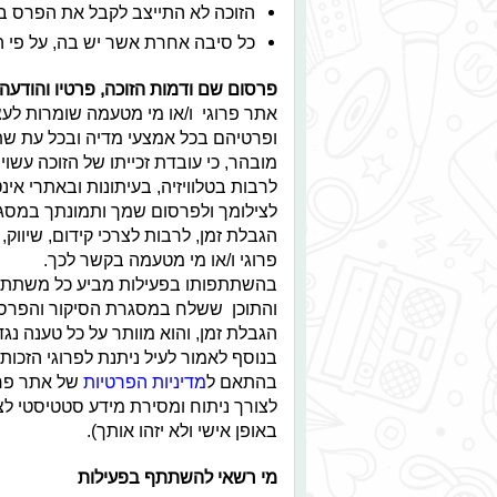
הזוכה לא התייצב לקבל את הפרס בא
כל סיבה אחרת אשר יש בה, על פי ה
פרסום שם ודמות הזוכה, פרטיו והודעה 
אתר פרוגי ו/או מי מטעמה שומרות ל
ופרטיהם בכל אמצעי מדיה ובכל עת שתמ
מובהר, כי עובדת זכייתו של הזוכה עש
לרבות בטלוויזיה, בעיתונות ובאתרי 
לצילומך ולפרסום שמך ותמונתך במסגר
הגבלת זמן, לרבות לצרכי קידום, שיווק,
פרוגי ו/או מי מטעמה בקשר לכך.
בהשתתפותו בפעילות מביע כל משתתף א
והתוכן ששלח במסגרת הסיקור והפרסומ
הגבלת זמן, והוא מוותר על כל טענה נגד
בנוסף לאמור לעיל ניתנת לפרוגי הזכ
בהתאם ל
מדיניות הפרטיות
של אתר פרוג
לצורך ניתוח ומסירת מידע סטטיסטי לצד
באופן אישי ולא יזהו אותך).
מי רשאי להשתתף בפעילות