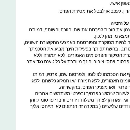
ופן אישי.
דין, לעכב או לבטל את מסירת הפרס.
על הזכייה
עצמן את הזכות לפרסם את שם הזוכה והשותף, דמותם
צא מי מהן לנכון.
ויה להיות מסוקרת ומפורסמת באמצעי התקשורת השונים,
אינטרנט. בהשתתפותך בפעילות הינך מביע את הסכמתך
ת הסיקור והפרסומים האמורים, ללא תמורה וללא
 פרסום ויחסי ציבור והינך מוותרת על כל טענה נגד אתר
ת הסכמתו לצילומו ולפרסום שמו, פרטיו, דמותו
ים האמורים, ללא תמורה ו/או תמלוג כלשהם וללא
 פרוגי ו/או מעניקי הפרס, בהקשר זה.
ות לעשות שימוש בפרטיך ובפרטי משתמשים אחרים
י וזאת הן לצורך משלוח דיוורים ודברי פרסומת; והן
דים שלישיים ( במקרה זה הנתונים לא יתייחסו אליך