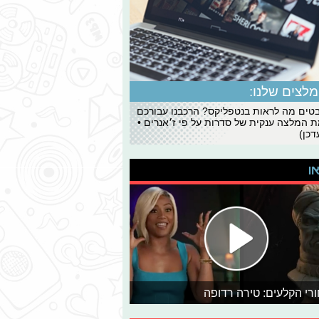
לצים שלנו:
ים מה לראות בנטפליקס? הרכבנו עבורכם
 המלצה ענקית של סדרות על פי ז׳אנרים •
כן)
או
רי הקלעים: טירה רדופה