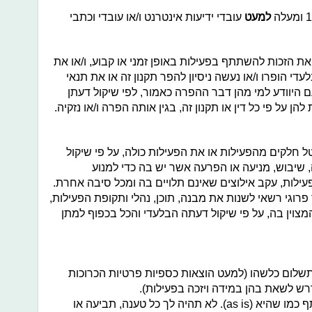
למעט
עובדי ידיעות אינטרנט ו/או עובדי וכתבי
ת הזכות להשתתף בפעילות באופן זמני או קבוע, ו/או את
י הופרו ו/או נעשה ניסיון להפר תקנון זה או את תנאי
ם היוודע למי מהן דבר ההפרה כאמור, לפי שיקול דעתן
ן על פי כל דין או תקנון זה, בגין אותה הפרה ו/או נזקיה.
 חלקים מהפעילות או את הפעילות כולה, על פי שיקול
שיבוש, מניעה או הפרעה אשר יש בה כדי למנוע
ות, עקב אילוצים שאינם תלויים בה ומכל סיבה אחרת.
פרוגי רשאי לשנות את מבנה, תוכן, נהלי ותקופת הפעילות,
צוין בה, על פי שיקול דעתה הבלעדי והכל בכפוף למתן
לום כלשהו (למעט הוצאות כספיות פרטיות הכרוכות
רש לשאת בהן במידה ויזכה בפעילות).
הפעילות ניתנת לשימוש על ידי המשתתף כמו שהיא (as is). לא תהיה לך כל טענה, תביעה או