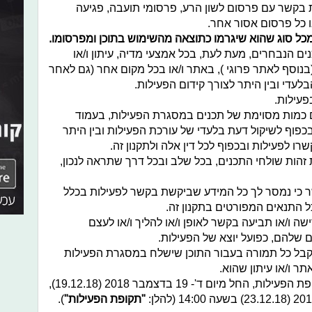
 בקשר עם פרסום לשון הרע, פרסומי תועבה, פגיעה
/או כל פרסום אסור אחר.
מכל סוג שהוא שיגרמו כתוצאה מהשימוש בתוכן ומפרסומו.
ם הנבחרים, מעת לעת, בכל אמצעי מדיה, עיתון ו/או
נוסף לאתר פרוגי ), באתר ו/או בכל מקום אחר (גם לאחר
עדי ובין היתר לצורך קידום הפעילות.
פעילות.
 כמות מסוימת של תכנים במסגרת הפעילות, בעמוד
פוף לשיקול דעת בלעדי של עורכת הפעילות ובין היתר
רו לפעילות ובכפוף לכל דין אלה ולתקנון זה.
זהות שולחי התכנים, בכל שלב ובכל דרך שתראה לנכון,
כי נמסר לך כל המידע שביקשת בקשר לפעילות בכלל
ל התנאים המפורטים בתקנון זה.
ה ו/או תביעה בקשר לאופן ו/או להליך ו/או לעצם
 שלהם, כפועל יוצא של הפעילות.
לקבל כל תמורה בעבור התוכן שישלח במסגרת הפעילות
תר ו/או עיתון שהוא.
ניתן להשתתף בפעילות במהלך כל תקופת הפעילות, החל מיום ד'- 19 בדצמבר 2018 (19.12.18),
"תקופת הפעילות"
).