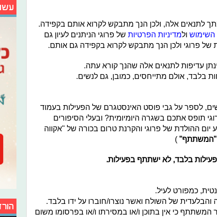
עשו
 לתנאים אלה, ולכן הנך מתבקש לקרוא אותם בקפידה.
 השימוש
ול
מדיניות הפרטיות
של פרוגי הניתנים לעיון גם
נתן עדיפות לתנאים אלה שהנך קורא עתה.
ות בלבד, אולם מתייחסים, כמובן, גם לנשים.
ם, לספר על גבי פוסט האינסטגרם של הפעילות בעמוד
י @frogiforig, איפה פרוגי תופס אתכם בשגרה היומיומית? ובעלי הסיפורים
וע יום ההולדת של פרוגי והקרנת טרום בכורה של "אקווה
"המשתתף"
)
עילות בלבד, לא ישתתף בפעילות.
ית, כמפורט לעיל.
 והבלעדית של השולח ואשר נוצרו/חוברו על ידו בלבד.
הורד
המשתתף כי אין בתוכן ו/או במסירתו ו/או בפרסומו משום