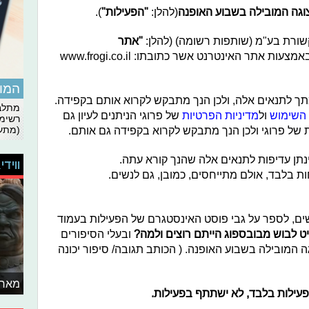
צוגה המובילה בשבוע האופנה
(להלן:
"הפעילות"
).
שורת בע"מ (שותפות רשומה) (להלן:
"
אתר
) באמצעות אתר האינטרנט אשר כתובתו: www.frogi.co.il
המומ
 לתנאים אלה, ולכן הנך מתבקש לקרוא אותם בקפידה.
מתלבט
 השימוש
ול
מדיניות הפרטיות
של פרוגי הניתנים לעיון גם
רשימת
(מתעד
נתן עדיפות לתנאים אלה שהנך קורא עתה.
ווידי
ות בלבד, אולם מתייחסים, כמובן, גם לנשים.
ם, לספר על גבי פוסט האינסטגרם של הפעילות בעמוד
יט לבוש מבובספוג הייתם רוצים ולמה?
ובעלי הסיפורים
גה המובילה בשבוע האופנה. ( הכותב תגובה/ סיפור יכונה
מאחו
עילות בלבד, לא ישתתף בפעילות.