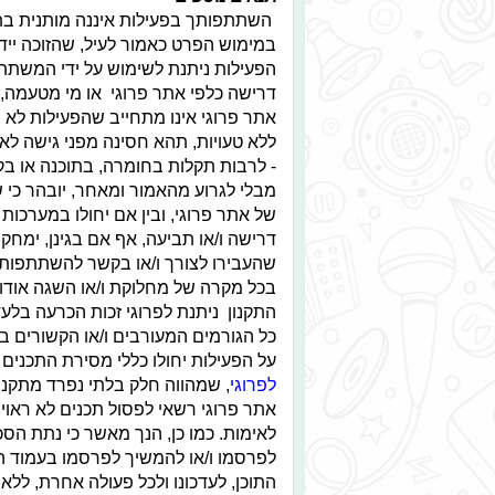
השתתפותך בפעילות איננה מותנית בתש
במימוש הפרט כאמור לעיל, שהזוכה ייד
דרישה כלפי אתר פרוגי או מי מטעמה, ב
אתר פרוגי אינו מתחייב שהפעילות לא 
ללא טעויות, תהא חסינה מפני גישה לא מ
- לרבות תקלות בחומרה, בתוכנה או בק
מבלי לגרוע מהאמור ומאחר, יובהר כי ש
של אתר פרוגי, ובין אם יחולו במערכות
דרישה ו/או תביעה, אף אם בגינן, ימחקו ו
שהעבירו לצורך ו/או בקשר להשתתפותן
בכל מקרה של מחלוקת ו/או השגה אודות 
התקנון ניתנת לפרוגי זכות הכרעה בלע
כל הגורמים המעורבים ו/או הקשורים בפ
על הפעילות יחולו כללי מסירת התכנים
לפרוגי
, שמהווה חלק בלתי נפרד מתקנון
אתר פרוגי רשאי לפסול תכנים לא ראויים
לאימות. כמו כן, הנך מאשר כי נתת הסכמ
לפרסמו ו/או להמשיך לפרסמו בעמוד הפע
התוכן, לעדכונו ולכל פעולה אחרת, ללא