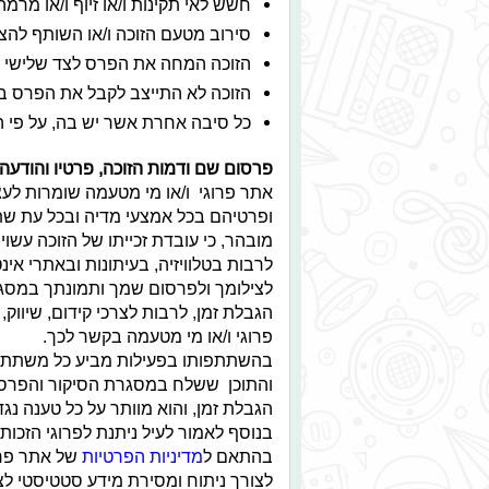
חשש לאי תקינות ו/או זיוף ו/או מרמה
סירוב מטעם הזוכה ו/או השותף להצ
הזוכה המחה את הפרס לצד שלישי כ
הזוכה לא התייצב לקבל את הפרס בא
כל סיבה אחרת אשר יש בה, על פי ה
פרסום שם ודמות הזוכה, פרטיו והודעה 
אתר פרוגי ו/או מי מטעמה שומרות ל
ופרטיהם בכל אמצעי מדיה ובכל עת שתמ
מובהר, כי עובדת זכייתו של הזוכה עש
לרבות בטלוויזיה, בעיתונות ובאתרי 
לצילומך ולפרסום שמך ותמונתך במסגר
הגבלת זמן, לרבות לצרכי קידום, שיווק,
פרוגי ו/או מי מטעמה בקשר לכך.
בהשתתפותו בפעילות מביע כל משתתף א
והתוכן ששלח במסגרת הסיקור והפרסומ
הגבלת זמן, והוא מוותר על כל טענה נגד
בנוסף לאמור לעיל ניתנת לפרוגי הזכ
בהתאם ל
מדיניות הפרטיות
של אתר פרוג
לצורך ניתוח ומסירת מידע סטטיסטי לצד