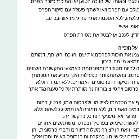
 לגבי זכאותו של הזוכה הטוען /או המוכרז כזוכה בפרס.
טלם עם הפרס ו/או לשתף פעולה עם סיקור הפרס.
לשהו, ללא הסכמת אתר פרוגי מראש ובכתב.
ופן אישי.
דין, לעכב או לבטל את מסירת הפרס.
על הזכייה
עצמן את הזכות לפרסם את שם הזוכה והשותף, דמותם
צא מי מהן לנכון.
ויה להיות מסוקרת ומפורסמת באמצעי התקשורת השונים,
אינטרנט. בהשתתפותך בפעילות הינך מביע את הסכמתך
ת הסיקור והפרסומים האמורים, ללא תמורה וללא
 פרסום ויחסי ציבור והינך מוותרת על כל טענה נגד אתר
ת הסכמתו לצילומו ולפרסום שמו, פרטיו, דמותו
ים האמורים, ללא תמורה ו/או תמלוג כלשהם וללא
 פרוגי ו/או מעניקי הפרס, בהקשר זה.
ות לעשות שימוש בפרטיך ובפרטי משתמשים אחרים
י וזאת הן לצורך משלוח דיוורים ודברי פרסומת; והן
דים שלישיים ( במקרה זה הנתונים לא יתייחסו אליך