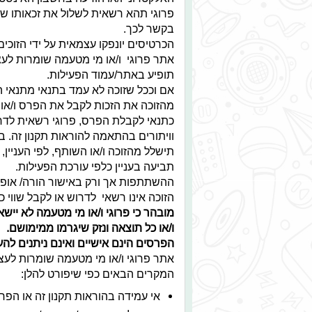
פרוגי תהא רשאית לשלול את זכאותו של
בקשר לכך.
הכרטיסים יונפקו עצמאית על ידי הזוכי
אתר פרוגי ו/או מי מטעמה שומרות לעצ
תופיע באתר/עמוד הפעילות.
אם וככל שזוכה לא עמד בתנאי מתנאי ה
מהזוכה את הזכות לקבל את הפרס ו/או
כתנאי לקבלת הפרס, פרוגי רשאית לדרו
וויתורים בהתאמה להוראות תקנון זה. 
תישלל מהזוכה ו/או השותף, לפי העניין,
תביעה בעניין כלפי עורכת הפעילות.
ההשתתפות אך ורק באישור הורה/ אופו
הזוכה אינו רשאי לדרוש או לקבל שווי 
מובהר כי פרוגי ו/או מי מטעמה לא ייש
ו/או כל תוצאה ונזק שיגרמו ממימושם.
הפרסים הינם אישיים ואינם ניתנים ל
אתר פרוגי ו/או מי מטעמה שומרות לעצ
המקרים הבאים כפי שיפורט להלן:
אי עמידה בהוראות תקנון זה או הפרת