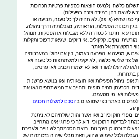
לום כלשהו (למעט הוצאות כספיות פרטיות הכרוכות
רש לשאת בהן במידה ויזכה בפעילות).
הפעילות ניתנת לשימוש על ידי המשתתף כמו שהיא (as is). לא תהיה לך כל טענה, תביעה או
גין תכונות הפעילות, הוראותיה, מגבלותיה ודרך ניהולה.
תופרע או תתנהל כסדרה ללא מגבלות או הפסקות, תנוהל
ורשית, נזקים, קלקולים, אי דיוקים, שגיאות דפוס ותקלות
ווי התקשורת אל האתר.
יבוש, מניעה או הפרעה כאמור, בין אם יחולו במערכותיה
 של צד שלישי כלשהו, לא יקימו למשתתפות כל טענה ו/או
/או לא יועלו לאוויר ו/או לא ישמרו תכנים ו/או פרטים,
 בתחרות.
אופן ניהול הפעילות ו/או תוצאותיה ו/או בנושא פרשנות
דית והכרעתן תהיה סופית ותחייב את המשתתפים ו/או את
עילות ו/או מי מטעמם.
 לפרסום באתר כפי שמוצגים ב
הסכם למשלוח תכנים
 זה.
, מפרי חוק וכיו"ב ו/או אשר זהות שולחיהם לא ניתנת
תך לבדיקת התוכן וכי ידוע לך כי פרוגי אינו מתחייב
ילות וכמו כן הינך נותן בזאת הסכמתך לשינויים ולעריכת
 הגבלה ולכל שימוש שהוא, וזאת מבלי שיהיה בזכותה זו של