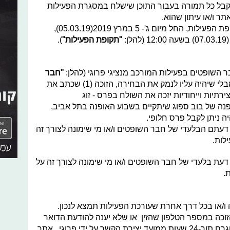
לקבל כל תמורה בעבור התוכן שישלח במסגרת הפעילות
תר ו/או עיתון שהוא.
ניתן להשתתף בפעילות במהלך כל תקופת הפעילות, החל מיום ג'- 5 במרץ 2019(05.03.19),
"תקופת הפעילות"
).
השופטים בפעילות המורכב מנציגי פרוגי (להלן:
"חבר
). לפי שיקול דעתו הבלעדי ומבלי שיהיה עליו לנמק את הבחירה, הזוכה (1) שכתב את
ירתיות וייחודיות יזכה את השולח בפרס - זוג
נה של בוב ספוג שיתקיים בשבוע האופנה בתל אביב,
 דעתם הבלעדי של חבר השופטים ו/או מי שימונה לצורך זה
לות.
 דעת בלעדי של חבר השופטים ו/או מי שימונה לצורך זה על
.
 ו/או בכל דרך אחרת שעורכת הפעילות תמצא לנכון.
הזוכה במספר הטלפון שהזין או שלא יענה להודעת הדואר
האלקטרוני ו/או הודעה בחשבון האינסטגרם תוך-24 שעות ממועד יצירת הקשר על ידי פרוגי , אתר