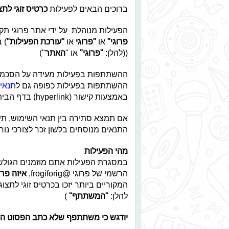
ברוכים הבאים לפעילות
כרטיס זוגי לת
הפעילות מנוהלת על ידי אתר פרוגי תק
פרוגי
"
או
"
פרוגי
או
"
עורכת הפעילות
"
((להלן:
"
פרוגי
"
או "
האתר
")
ההשתתפות בפעילות מעידה על הסכמתך
ההשתתפות בפעילות כפופה גם ל
תנאי
באמצעות קישור (hyperlink) בדף הבית של פרוגי ולכן הנך מתבקש לקרוא בקפידה גם אותם.
אם תמצא סתירה בין תנאי השימוש, תי
התנאים מנוסחים בלשון זכר לצורכי נוח
מהי הפעילות
במסגרת הפעילות אתם מוזמנים הגולשי
הרשמי של פרוגי @frogiforig,
איזה פר
המקוריים ביותר יזכו בכרטיס זוגי לתצו
להלן:
"המשתתף"
)
יודגש כי משתתפף שלא כתב הפסוט הפ