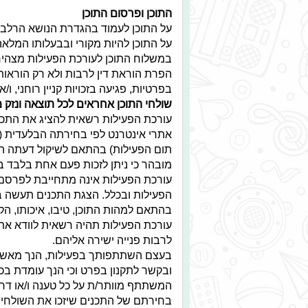
התוכן ופרסום התוכן
על התוכן לעמוד בהגדרת הנושא הרלבנט
על התוכן להיות מקורי ובבעלותו המלאה
במשלוח התוכן לעורכת הפעילות מצהיר 
הפרת הוראת דין לרבות ולא רק הוראות
בפרטיות, פגיעה בזכויות קניין רוחני, ו
שולחי התוכן אחראים לכל תוצאה ונזק 
עורכת הפעילות רשאית להציג את התכני
אתרי אינטרנט לפי בחירתה הבלעדית (ב
תום הפעילות) בהתאם לשיקול דעתה הבל
מובהר כי ניתן לזכות פעם אחת בלבד ב
עורכת הפעילות אינה מתחייבת לפרסם
הפעילות ובכלל. הצגת התכנים תעשה בכ
בהתאם למהות התוכן, טיבו, איכותו, הקש
עורכת הפעילות תהיה רשאית לוודא את 
לרבות פנייה ישירה אליהם.
בעצם השתתפותך בפעילות, הנך מאשר 
ובקשר לתקנון בפרט וכי הנך עומדת בכ
המשתתף מוותר/ת על כל טענה ו/או דריש
בחירתם של התכנים שיזכו את השולחים