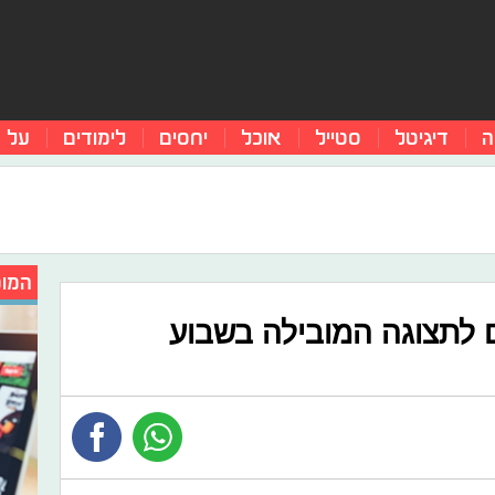
ה
דיגיטל
סטייל
אוכל
יחסים
לימודים
על 
המומ
ם לתצוגה המובילה בשבוע