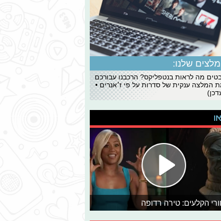
לצים שלנו:
ים מה לראות בנטפליקס? הרכבנו עבורכם
 המלצה ענקית של סדרות על פי ז׳אנרים •
כן)
או
רי הקלעים: טירה רדופה