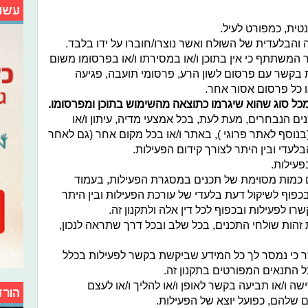
עשו
ית, כמפורט לעיל.
 והבלעדית של השולח ואשר נוצרו/חוברו על ידו בלבד.
המשתתף כי אין בתוכן ו/או במסירתו ו/או בפרסומו משום
 בקשר עם פרסום לשון הרע, פרסומי תועבה, פגיעה
/או כל פרסום אסור אחר.
מכל סוג שהוא שיגרמו כתוצאה מהשימוש בתוכן ומפרסומו.
ם הנבחרים, מעת לעת, בכל אמצעי מדיה, עיתון ו/או
נוסף לאתר פרוגי ), באתר ו/או בכל מקום אחר (גם לאחר
עדי ובין היתר לצורך קידום הפעילות.
פעילות.
 כמות מסוימת של תכנים במסגרת הפעילות, בעמוד
פוף לשיקול דעת בלעדי של עורכת הפעילות ובין היתר
רו לפעילות ובכפוף לכל דין אלה ולתקנון זה.
זהות שולחי התכנים, בכל שלב ובכל דרך שתראה לנכון,
כי נמסר לך כל המידע שביקשת בקשר לפעילות בכלל
ל התנאים המפורטים בתקנון זה.
ה ו/או תביעה בקשר לאופן ו/או להליך ו/או לעצם
הורד
 שלהם, כפועל יוצא של הפעילות.