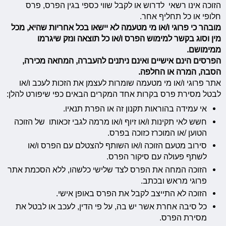
הזוכה אינו רשאי לדרוש או לקבל שווי כספי בגין הפרס, פרס
חלופי או כל תחליף אחר.
מובהר כי פרוגי ו/או מי מטעמה לא יישאו בכל אחריות שהיא, מכל
מין וסוג בקשר למימוש הפרס ו/או כל תוצאה ונזק שיגרמו
ממימושם.
הפרסים הינם אישיים ואינם ניתנים להעברה, המחאה מכירה,
הסבה, המרה או החלפה.
אתר פרוגי ו/או מי מטעמה שומרות לעצמן את הזכות לעכב ו/או
לבטל מסירת פרס בקרות אחד המקרים הבאים כפי שיפורט להלן:
אי עמידה בהוראות תקנון זה או הפרת תנאיו.
חשש לאי תקינות ו/או זיוף ו/או מרמה לגבי זכאותו של הזוכה
הטוען /או המוכרז כזוכה בפרס.
סירוב מטעם הזוכה ו/או השותף להצטלם עם הפרס ו/או
לשתף פעולה עם סיקור הפרס.
הזוכה המחה את הפרס לצד שלישי כלשהו, ללא הסכמת אתר
פרוגי מראש ובכתב.
הזוכה לא התייצב לקבל את הפרס באופן אישי.
כל סיבה אחרת אשר יש בה, על פי הדין, לעכב או לבטל את
מסירת הפרס.