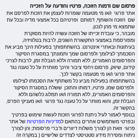
פרסום שם ודמות הזוכה, פרטיו והודעה על הזכייה
אתר פרוגי ו/או מי מטעמה שומרות לעצמן את הזכות לפרסם את
שם הזוכה והשותף, דמותם ופרטיהם בכל אמצעי מדיה ובכל עת
שתמצא מי מהן לנכון.
מובהר, כי עובדת זכייתו של הזוכה עשויה להיות מסוקרת
ומפורסמת באמצעי התקשורת השונים, לרבות בטלוויזיה,
בעיתונות ובאתרי אינטרנט. בהשתתפותך בפעילות הינך מביע את
הסכמתך לצילומך ולפרסום שמך ותמונתך במסגרת הסיקור
והפרסומים האמורים, ללא תמורה וללא הגבלת זמן, לרבות לצרכי
קידום, שיווק, פרסום ויחסי ציבור והינך מוותרת על כל טענה נגד
אתר פרוגי ו/או מי מטעמה בקשר לכך.
בהשתתפותו בפעילות מביע כל משתתף את הסכמתו לצילומו
ולפרסום שמו, פרטיו, דמותו והתוכן ששלח במסגרת הסיקור
והפרסומים האמורים, ללא תמורה ו/או תמלוג כלשהם וללא
הגבלת זמן, והוא מוותר על כל טענה נגד פרוגי ו/או מעניקי הפרס,
בהקשר זה.
בנוסף לאמור לעיל ניתנת לפרוגי הזכות לעשות שימוש בפרטיך
ובפרטי משתמשים אחרים בהתאם ל
מדיניות הפרטיות
של אתר
פרוגי וזאת הן לצורך משלוח דיוורים ודברי פרסומת; והן לצורך
ניתוח ומסירת מידע סטטיסטי לצדדים שלישיים ( במקרה זה