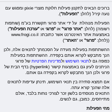
ברוכים הבאים לתקנון פעילות חלוקת מוצרי pixie ומפגש עם
נועה קירל (להלן:
"הפעילות"
).
הפעילות מנוהלת על ידי אתר פרוגי תקשורת בע"מ (שותפות
רשומה) (להלן:
"
אתר פרוגי
"
או
"
פרוגי
או
"
עורכת הפעילות
"
)
באמצעות אתר האינטרנט אשר כתובתו: www.frogi.co.il
((להלן:
"
פרוגי
"
או "
האתר
")
ההשתתפות בפעילות מעידה על הסכמתך לתנאים אלה, ולכן
הנך מתבקש לקרוא אותם בקפידה. ההשתתפות בפעילות
כפופה גם ל
תנאי השימוש
ול
מדיניות הפרטיות
של פרוגי
הניתנים לעיון גם באמצעות קישור (hyperlink) בדף הבית של
פרוגי ולכן הנך מתבקש לקרוא בקפידה גם אותם.
אם תמצא סתירה בין תנאי השימוש, תינתן עדיפות לתנאים
אלה שהנך קורא עתה.
התנאים מנוסחים בלשון זכר לצורכי נוחות בלבד, אולם
מתייחסים, כמובן, גם לנשים.
מהי הפעילות