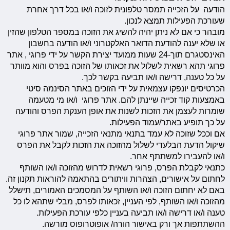
הודעה על הזכייה תמסר טלפונית לזוכה ו/או בכל דרך אחרת
שעורכת הפעילות תמצא לנכון.
מובהר כי אם לא ניתן יהיה להשיג את הזוכה במספר הטלפון שהזין
או שלא יענה להודעת הדואר האלקטרוני ו/או הודעה בחשבון
האינסטגרם תוך-24 שעות ממועד יצירת הקשר על ידי פרוגי , אתר
פרוגי תהא רשאית לשלול את זכאותו של הזוכה בפרס והוא מוותר
על כל טענה, דרישה ו/או תביעה בקשר לכך.
הכרטיסים יונפקו עצמאית על ידי הזוכים באתר הסינמה סיטי
באמצעות קוד זכייה שיינתן להם. אתר פרוגי ו/או מי מטעמה
שומרות לעצמן את הזכות לשנות את אופן הענקת הפרס והודעה
על כך תופיע באתר/עמוד הפעילות.
אם וככל שזוכה לא עמד בתנאי מתנאי הזכייה, שמור אתר פרוגי
שיקול הדעת הבלעדי לשלול מהזוכה את הזכות לקבל את הפרס
ו/או להעבירו למשתתף אחר.
כתנאי לקבלת הפרס, פרוגי רשאית לדרוש מהזוכה ו/או השותף
לחתום על אישורים, הצהרות וויתורים בהתאמה להוראות תקנון זה.
באם לא יחתום הזוכה ו/או השותף על המסמכים האמורים, תישלל
מהזוכה ו/או השותף, לפי העניין, זכאותו לפרס, מבלי שתהא לו כל
טענה ו/או דרישה ו/או תביעה בעניין כלפי עורכת הפעילות.
ההשתתפות אך ורק באישור הורה/ אופוטרופוס מורשה.