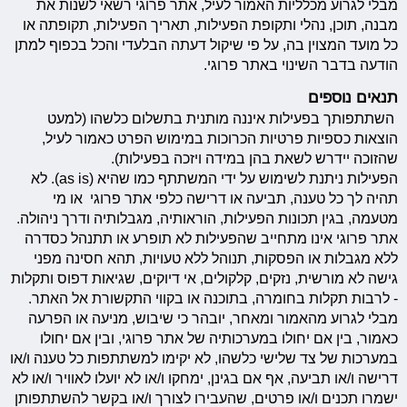
מבלי לגרוע מכלליות האמור לעיל, אתר פרוגי רשאי לשנות את
מבנה, תוכן, נהלי ותקופת הפעילות, תאריך הפעילות, תקופתה או
כל מועד המצוין בה, על פי שיקול דעתה הבלעדי והכל בכפוף למתן
הודעה בדבר השינוי באתר פרוגי.
תנאים נוספים
השתתפותך בפעילות איננה מותנית בתשלום כלשהו (למעט
הוצאות כספיות פרטיות הכרוכות במימוש הפרט כאמור לעיל,
שהזוכה יידרש לשאת בהן במידה ויזכה בפעילות).
הפעילות ניתנת לשימוש על ידי המשתתף כמו שהיא (as is). לא
תהיה לך כל טענה, תביעה או דרישה כלפי אתר פרוגי או מי
מטעמה, בגין תכונות הפעילות, הוראותיה, מגבלותיה ודרך ניהולה.
אתר פרוגי אינו מתחייב שהפעילות לא תופרע או תתנהל כסדרה
ללא מגבלות או הפסקות, תנוהל ללא טעויות, תהא חסינה מפני
גישה לא מורשית, נזקים, קלקולים, אי דיוקים, שגיאות דפוס ותקלות
- לרבות תקלות בחומרה, בתוכנה או בקווי התקשורת אל האתר.
מבלי לגרוע מהאמור ומאחר, יובהר כי שיבוש, מניעה או הפרעה
כאמור, בין אם יחולו במערכותיה של אתר פרוגי, ובין אם יחולו
במערכות של צד שלישי כלשהו, לא יקימו למשתתפות כל טענה ו/או
דרישה ו/או תביעה, אף אם בגינן, ימחקו ו/או לא יועלו לאוויר ו/או לא
ישמרו תכנים ו/או פרטים, שהעבירו לצורך ו/או בקשר להשתתפותן