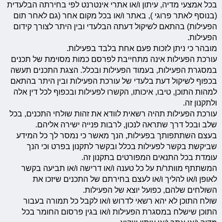
בכל אמצעי מדיה, עיתון ו/או אתרי אינטרנט לפי בחירתה הבלעדית
(בנוסף לאתר פרוגי ), באתר ו/או בכל מקום אחר (גם לאחר תום
הפעילות) בהתאם לשיקול דעתה הבלעדי ובין היתר לצורך קידום
הפעילות.
מובהר כי ניתן לזכות פעם אחת בלבד בפעילות.
עורכת הפעילות אינה מתחייבת לפרסם כמות מסוימת של תכנים
במסגרת הפעילות, בעמוד הפעילות ובכלל. הצגת התכנים תעשה
בכפוף לשיקול דעת בלעדי של עורכת הפעילות ובין היתר בהתאם
למהות התוכן, טיבו, איכותו, הקשרו לפעילות ובכפוף לכל דין אלה
ולתקנון זה.
עורכת הפעילות תהיה רשאית לוודא את זהות שולחי התכנים, בכל
שלב ובכל דרך שתראה לנכון, לרבות פנייה ישירה אליהם.
בעצם השתתפותך בפעילות, הנך מאשר כי נמסר לך כל המידע
שביקשת בקשר לפעילות בכלל ובקשר לתקנון בפרט וכי הנך
עומדת בכל התנאים המפורטים בתקנון זה.
המשתתף מוותר/ת על כל טענה ו/או דרישה ו/או תביעה בקשר
לאופן ו/או להליך ו/או לעצם בחירתם של התכנים שיזכו את
השולחים שלהם, כפועל יוצא של הפעילות.
שולח התוכן לא יהא רשאי לדרוש ו/או לקבל כל תמורה בעבור
התוכן שישלח במסגרת הפעילות ו/או בגין פרסום החומר בכל