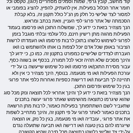
קוד מחשב, קובץ גרפי, שמות וסמלים מסחריים (לוגו), טקסט וכל
חומר אחר הכלול בפעילות. אין להעתיק, להפיץ, להציג בפומבי או
למסור לצד שלישי כל חלק מן הנ"ל כולל תקנון זה, בלא קבלת
הסכמתה של אתר פרוגי לפי העניין, וזאת בכתב ומראש.
הנך מצהיר בזאת כי ידוע לך, שמשלוח התוכן ו/או פרסומו בעמוד
הפעילות מהווה מתן רישיון חינם, כלל עולמי ובלתי מוגבל בזמן
לפרוגי לשימוש כלשהו בתוכן לרבות פרסומו ו/או העמדתו לרשות
הציבור באופן שכל אדם יוכל לצפות בו אותו ולהשתמש בו ו/או
העברתו לצדדים שלישיים כמפורט בתקנון זה. כמו כן, כי ידוע לך
והינך מסכים שלא תהיה זכאי לכל תמורה, בכסף או בשווה כסף,
עבור מסירת התוכן/או פרסומו ו/או כל שימוש שייעשה בו על ידי
עורכת הפעילות ו/או מי מטעמה. בנוסף, הינך מצהיר כי אין ולא
תהיינה לך תביעות ו/או דרישות כספיות ואחרות כלפי אתר פרוגי
בגין כל שימוש ופרסום התוכן.
הנך מצהיר בזאת כי ידוע לך והינך אחראי לכל תוצאה ונזק מכל סוג
שהוא שיגרמו כתוצאה מהשימוש שאתר פרוגי יעשה בתכנים
שתעביר לשם השתתפותך בפעילות כאמור, לרבות מתן הרשאה
בתכנים כאמור לאתר פרוגי על פי תקנון זה, והינך מתחייב לשפות
את אתר פרוגי , עובדיה ו/או מי מטעמה, בגין כל נזק, או הוצאה
שייגרמו להם בגין טענה ו/או דרישה ו/או תביעה שתועלה נגדם
על-ידי צד שלישי כלשהו כתוצאה מכל סיבה שהיא הקשורה