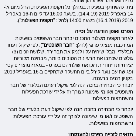
מדיה ו/או אתר ו/או עיתון שהוא.
ניתן להשתתף בפעילות במהלך כל תקופת הפעילות, החל מיום א'-
14 באפריל 2019 (14.4.19), בשעה 16:00 עד ליום ה-16 באפריל
2019 (16.4.2019) בשעה 14:00 (להלן:
"תקופת הפעילות"
).
הפרס ואופן הודעה על זכייה
לאחר תקופת משלוח התכנים יבחר חבר השופטים בפעילות
המורכבת מנציגי פרוגי (להלן:
"חבר השופטים"
). לפי שיקול דעתו
הבלעדי ומבלי שיהיה עליו לנמק את הבחירה, שלושה זוכים (3)
גולשים שכתבו את הרעיונות הטובים ביותר, מבחינת מקוריות,
יצירתיות וייחודיות ויזכו את שולחיהם בפרס - במארז מוצרי פיקסי
ופגישה עם נועה קירל ביום ההשקה שתתקיים ב-16 באפריל 2019
בקניון רננים ברעננה.
יובהר כי הבחירה בזוכה הנה לפי שיקול דעתם הבלעדי של חבר
השופטים ו/או מי שימונה לצורך זה על ידי עורכת הפעילות
והשתתפות בפעילות.
יובהר כי הבחירה בזוכה הנה לפי שיקול דעת בלעדי של חבר
השופטים ו/או מי שימונה לצורך זה על ידי עורכת הפעילות
והשתתפות בפעילות.
תנאים לזכייה בפרס ולהענקתו
: