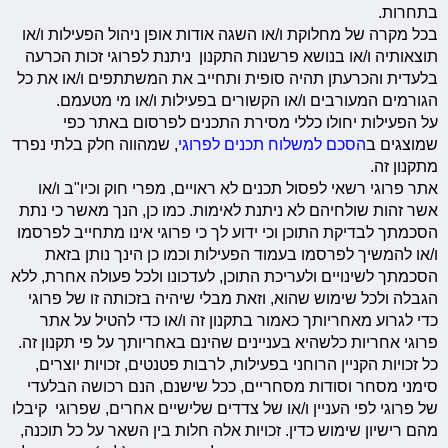
בתחרות.
בכל מקרה של מחלוקת ו/או השגה אודות אופן ניהול הפעילות ו/או
תוצאותיה ו/או בנושא פרשנות התקנון ניתנת לפרוגי זכות הכרעה
בלעדית והכרעתן תהיה סופית ותחייב את המשתתפים ו/או את כל
הגורמים המעורבים ו/או הקשורים בפעילות ו/או מי מטעמם.
על הפעילות יחולו כללי מסירת התכנים לפרסום באתר כפי
שמוצגים ב
הסכם למשלוח תכנים לפרוגי
, שמהווה חלק בלתי נפרד
מתקנון זה.
אתר פרוגי רשאי לפסול תכנים לא ראויים, מפרי חוק וכיו"ב ו/או
אשר זהות שולחיהם לא ניתנת לאימות. כמו כן, הנך מאשר כי נתת
הסכמתך לבדיקת התוכן וכי ידוע לך כי פרוגי אינו מתחייב לפרסמו
ו/או להמשיך לפרסמו בעמוד הפעילות וכמו כן הינך נותן בזאת
הסכמתך לשינויים ולעריכת התוכן, לעדכונו ולכל פעולה אחרת, ללא
הגבלה ולכל שימוש שהוא, וזאת מבלי שיהיה בזכותה זו של פרוגי
כדי לגרוע מאחריותך כאמור בתקנון זה ו/או כדי להטיל על אתר
פרוגי אחריות כלשהיא בעניינים שהינם באחריותך על פי תקנון זה.
כל זכויות הקניין הרוחני בפעילות, לרבות פטנטים, זכויות יוצרים,
סימני מסחר וסודות מסחריים, ככל שישנם, הנם רכושה הבלעדי
של פרוגי לפי העניין ו/או של צדדים שלישיים אחרים, שפרוגי קיבלו
מהם רישיון שימוש כדין. זכויות אלה חלות בין השאר על כל תוכנה,