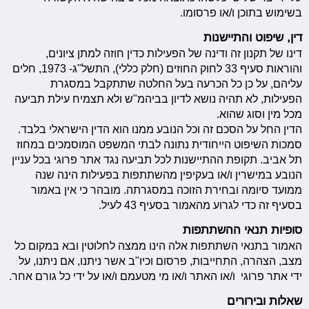
בשימוש בתוכן ו/או פרסומו.
דין, שיפוט והתיישנות
דינו של תקנון זה ודינה של הפעילות כדין חוזה למתן ציונים,
והוראות סעיף 33 לחוק החוזים (חלק כללי), התשל"ג- 1973, חלים
עליהם, על כן כל הכרעה בעל החלטה שתתקבל במסגרת
הפעילות, לא תהיה נושא לדיון בביהמ"ש ולא תצמיח עילת תביעה
מכל מין וסוג שהוא.
הדין החל על הסכם זה וכל הנובע ממנו הוא הדין הישראלי בלבד.
סמכות השיפוט הייחודית נתונה לבתי המשפט המוסמכים במחוז
תל אביב. תקופת ההתיישנות לכל תביעה נגד אתר פרוגי בכל עניין
הנובע במישרין ו/או בעקיפין מהשתתפות בפעילות הינה שנה
ממועד סיומה ובחירת הזוכה במסגרתה. מובהר כי אין באמור
בסעיף זה כדי לגרוע מהאמור בסעיף 43 לעיל.
סופיות תנאי ההשתתפות
האמור בתנאי השתתפות אלה הינו ממצה לחלוטין ובא במקום כל
מצב, הצהרה, התחייבות, פרסום וכיו"ב אשר ניתנו, אם ניתנו, על
ידי אתר פרוגי ו/או האתר ו/או מי מטעמם ו/או על ידי כל גורם אחר.
שאלות ובירורים