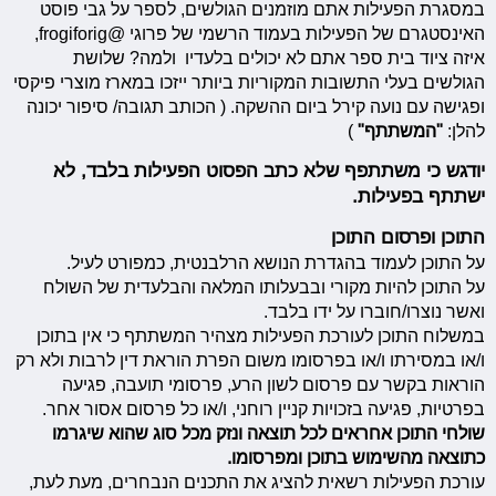
במסגרת הפעילות אתם מוזמנים הגולשים, לספר על גבי פוסט
האינסטגרם של הפעילות בעמוד הרשמי של פרוגי @frogiforig,
איזה ציוד בית ספר אתם לא יכולים בלעדיו ולמה? שלושת
הגולשים בעלי התשובות המקוריות ביותר ייזכו במארז מוצרי פיקסי
ופגישה עם נועה קירל ביום ההשקה. ( הכותב תגובה/ סיפור יכונה
להלן:
"המשתתף"
)
יודגש כי משתתפף שלא כתב הפסוט הפעילות בלבד, לא
ישתתף בפעילות.
התוכן ופרסום התוכן
על התוכן לעמוד בהגדרת הנושא הרלבנטית, כמפורט לעיל.
על התוכן להיות מקורי ובבעלותו המלאה והבלעדית של השולח
ואשר נוצרו/חוברו על ידו בלבד.
במשלוח התוכן לעורכת הפעילות מצהיר המשתתף כי אין בתוכן
ו/או במסירתו ו/או בפרסומו משום הפרת הוראת דין לרבות ולא רק
הוראות בקשר עם פרסום לשון הרע, פרסומי תועבה, פגיעה
בפרטיות, פגיעה בזכויות קניין רוחני, ו/או כל פרסום אסור אחר.
שולחי התוכן אחראים לכל תוצאה ונזק מכל סוג שהוא שיגרמו
כתוצאה מהשימוש בתוכן ומפרסומו.
עורכת הפעילות רשאית להציג את התכנים הנבחרים, מעת לעת,