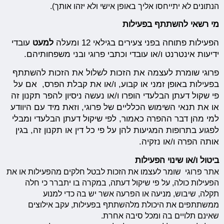
הנתונים לא יתייחסו אליך באופן אישי ולא יזהו אותך).
מי רשאי להשתתף בפעילות
הפעילות פתוחה בפני צעירים בגילאי 12 ומעלה
למעט
עובדי
ידיעות אינטרנט ו/או עובדי וכתבי פרוגי ובני משפחותיהם.
פרוגי שומרת לעצמה את הזכות לשלול את הזכות להשתתף
בפעילות באופן זמני או קבוע, ו/או את קבלת הפרס, אם על
פי שקול דעתן הבלעדי הופרו ו/או נעשה ניסיון להפר תקנון זה
או את תנאי השימוש הכלליים של פרוגי, וזאת מיד עם היוודע
למי מהן דבר ההפרה כאמור, לפי שיקול דעתן הבלעדי ומבלי
לפגוע בתרופות המגיעות להן על פי כל דין או תקנון זה, בגין
אותה הפרה ו/או נזקיה.
ביטול ו/או שינוי הפעילות
אתר פרוגי שומר לעצמו את הזכות לבטל חלקים מהפעילות או את
הפעילות כולה, על פי שיקול דעתה, במקרה בו יתברר כי חלה
תקלה, שיבוש, מניעה או הפרעה אשר יש בה כדי למנוע
ממשתתפים את היכולת מלהשתתף בפעילות, עקב אילוצים
שאינם תלויים בה ומכל סיבה אחרת.