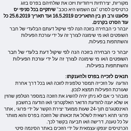
מקוריות, יצירתיות וייחודיות ויזכו את שולחיהם בפרס בזוג
כרטיסים לסרט "גם השמש היא כוכב"
שיתקיים בכל סניפי יס
פלאנט ורב חן בין התאריכים 16.5.2019 ועד תאריך 25.6.2019 כל
עוד הסרט בקרנים.
יובהר כי הבחירה בזוכה הנה לפי שיקול דעתם הבלעדי של חבר
השופטים ו/או מי שימונה לצורך זה על ידי עורכת הפעילות
והשתתפות בפעילות.
יובהר כי הבחירה בזוכה הנה לפי שיקול דעת בלעדי של חבר
השופטים ו/או מי שימונה לצורך זה על ידי עורכת הפעילות
והשתתפות בפעילות.
תנאים לזכייה בפרס ולהענקתו
:
הודעה על הזכייה תמסר טלפונית לזוכה ו/או בכל דרך אחרת
שעורכת הפעילות תמצא לנכון.
מובהר כי אם לא ניתן יהיה להשיג את הזוכה במספר הטלפון שהזין
או שלא יענה להודעת הדואר האלקטרוני ו/או הודעה בחשבון
האינסטגרם תוך-24 שעות ממועד יצירת הקשר על ידי פרוגי , אתר
פרוגי תהא רשאית לשלול את זכאותו של הזוכה בפרס והוא מוותר
על כל טענה, דרישה ו/או תביעה בקשר לכך.
הכרטיסים יונפקו עצמאית על ידי הזוכים באתר הסינמה סיטי