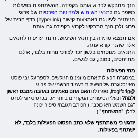
הנך מתבקש לקרוא אותם בקפידה. ההשתתפות בפעילות
כפופה גם ל
תנאי השימוש
ול
מדיניות הפרטיות
של פרוגי
הניתנים לעיון גם באמצעות קישור (hyperlink) בדף הבית של
פרוגי ולכן הנך מתבקש לקרוא בקפידה גם אותם.
אם תמצא סתירה בין תנאי השימוש, תינתן עדיפות לתנאים
אלה שהנך קורא עתה.
התנאים מנוסחים בלשון זכר לצורכי נוחות בלבד, אולם
מתייחסים, כמובן, גם לנשים.
מהי הפעילות
במסגרת הפעילות אתם מוזמנים הגולשים, לספר על גבי פוסט
האינסטגרם של הפעילות בעמוד הרשמי של פרוגי
@frogiforig, ספרו לנו
האם אתם מאמינים באהבה ממבט ראשון
ולמה?
ובעלי הסיפורים המקוריים ביותר יזכו בכרטיס זוגי לסרט
"גם השמש היא כוכב". ( הכותב תגובה/ סיפור יכונה
להלן:
"המשתתף"
)
יודגש כי משתתפף שלא כתב הפסוט הפעילות בלבד, לא
ישתתף בפעילות.