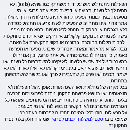
הפעילות ניתנת לשימוש על ידי המשתתף כמו שהיא (as is). לא
תהיה לך כל טענה, תביעה או דרישה כלפי אתר פרוגי או מי
מטעמה, בגין תכונות הפעילות, הוראותיה, מגבלותיה ודרך ניהולה.
אתר פרוגי אינו מתחייב שהפעילות לא תופרע או תתנהל כסדרה
ללא מגבלות או הפסקות, תנוהל ללא טעויות, תהא חסינה מפני
גישה לא מורשית, נזקים, קלקולים, אי דיוקים, שגיאות דפוס ותקלות
- לרבות תקלות בחומרה, בתוכנה או בקווי התקשורת אל האתר.
מבלי לגרוע מהאמור ומאחר, יובהר כי שיבוש, מניעה או הפרעה
כאמור, בין אם יחולו במערכותיה של אתר פרוגי, ובין אם יחולו
במערכות של צד שלישי כלשהו, לא יקימו למשתתפות כל טענה ו/או
דרישה ו/או תביעה, אף אם בגינן, ימחקו ו/או לא יועלו לאוויר ו/או לא
ישמרו תכנים ו/או פרטים, שהעבירו לצורך ו/או בקשר להשתתפותן
בתחרות.
בכל מקרה של מחלוקת ו/או השגה אודות אופן ניהול הפעילות ו/או
תוצאותיה ו/או בנושא פרשנות התקנון ניתנת לפרוגי זכות הכרעה
בלעדית והכרעתן תהיה סופית ותחייב את המשתתפים ו/או את כל
הגורמים המעורבים ו/או הקשורים בפעילות ו/או מי מטעמם.
על הפעילות יחולו כללי מסירת התכנים לפרסום באתר כפי
שמוצגים ב
הסכם למשלוח תכנים לפרוגי
, שמהווה חלק בלתי נפרד
מתקנון זה.