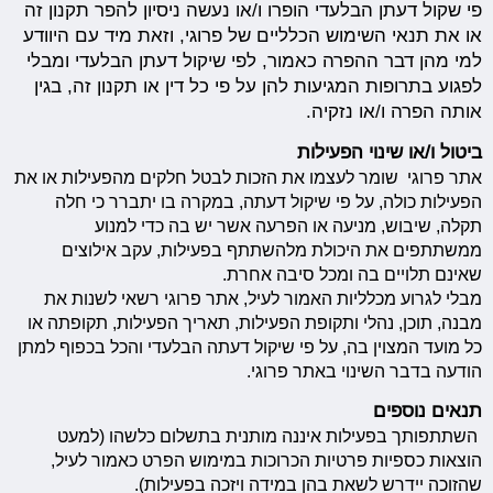
פי שקול דעתן הבלעדי הופרו ו/או נעשה ניסיון להפר תקנון זה
או את תנאי השימוש הכלליים של פרוגי, וזאת מיד עם היוודע
למי מהן דבר ההפרה כאמור, לפי שיקול דעתן הבלעדי ומבלי
לפגוע בתרופות המגיעות להן על פי כל דין או תקנון זה, בגין
אותה הפרה ו/או נזקיה.
ביטול ו/או שינוי הפעילות
אתר פרוגי שומר לעצמו את הזכות לבטל חלקים מהפעילות או את
הפעילות כולה, על פי שיקול דעתה, במקרה בו יתברר כי חלה
תקלה, שיבוש, מניעה או הפרעה אשר יש בה כדי למנוע
ממשתתפים את היכולת מלהשתתף בפעילות, עקב אילוצים
שאינם תלויים בה ומכל סיבה אחרת.
מבלי לגרוע מכלליות האמור לעיל, אתר פרוגי רשאי לשנות את
מבנה, תוכן, נהלי ותקופת הפעילות, תאריך הפעילות, תקופתה או
כל מועד המצוין בה, על פי שיקול דעתה הבלעדי והכל בכפוף למתן
הודעה בדבר השינוי באתר פרוגי.
תנאים נוספים
השתתפותך בפעילות איננה מותנית בתשלום כלשהו (למעט
הוצאות כספיות פרטיות הכרוכות במימוש הפרט כאמור לעיל,
שהזוכה יידרש לשאת בהן במידה ויזכה בפעילות).