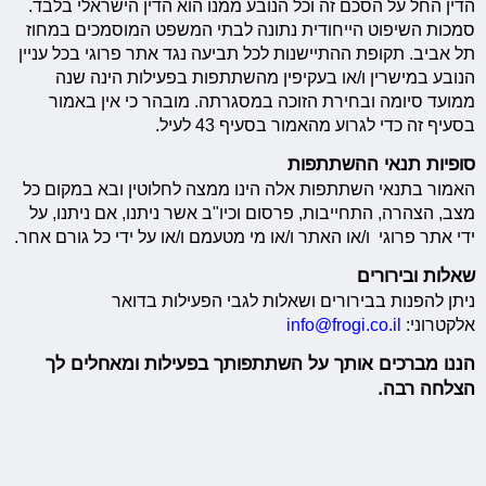
הדין החל על הסכם זה וכל הנובע ממנו הוא הדין הישראלי בלבד.
סמכות השיפוט הייחודית נתונה לבתי המשפט המוסמכים במחוז
תל אביב. תקופת ההתיישנות לכל תביעה נגד אתר פרוגי בכל עניין
הנובע במישרין ו/או בעקיפין מהשתתפות בפעילות הינה שנה
ממועד סיומה ובחירת הזוכה במסגרתה. מובהר כי אין באמור
בסעיף זה כדי לגרוע מהאמור בסעיף 43 לעיל.
סופיות תנאי ההשתתפות
האמור בתנאי השתתפות אלה הינו ממצה לחלוטין ובא במקום כל
מצב, הצהרה, התחייבות, פרסום וכיו"ב אשר ניתנו, אם ניתנו, על
ידי אתר פרוגי ו/או האתר ו/או מי מטעמם ו/או על ידי כל גורם אחר.
שאלות ובירורים
ניתן להפנות בבירורים ושאלות לגבי הפעילות בדואר
אלקטרוני:
info@frogi.co.il
הננו מברכים אותך על השתתפותך בפעילות ומאחלים לך
הצלחה רבה.