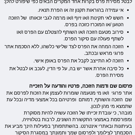
לבטל מסירת פרס בקרות אחד המקרים הבאים כפי שיפורט להלן:
אי עמידה בהוראות תקנון זה או הפרת תנאיו.
חשש לאי תקינות ו/או זיוף ו/או מרמה לגבי זכאותו של הזוכה
הטוען /או המוכרז כזוכה בפרס.
סירוב מטעם הזוכה ו/או השותף להצטלם עם הפרס ו/או
לשתף פעולה עם סיקור הפרס.
הזוכה המחה את הפרס לצד שלישי כלשהו, ללא הסכמת אתר
פרוגי מראש ובכתב.
הזוכה לא התייצב לקבל את הפרס באופן אישי.
כל סיבה אחרת אשר יש בה, על פי הדין, לעכב או לבטל את
מסירת הפרס.
פרסום שם ודמות הזוכה, פרטיו והודעה על הזכייה
אתר פרוגי ו/או מי מטעמה שומרות לעצמן את הזכות לפרסם את
שם הזוכה והשותף, דמותם ופרטיהם בכל אמצעי מדיה ובכל עת
שתמצא מי מהן לנכון.
מובהר, כי עובדת זכייתו של הזוכה עשויה להיות מסוקרת
ומפורסמת באמצעי התקשורת השונים, לרבות בטלוויזיה,
בעיתונות ובאתרי אינטרנט. בהשתתפותך בפעילות הינך מביע את
הסכמתך לצילומך ולפרסום שמך ותמונתך במסגרת הסיקור