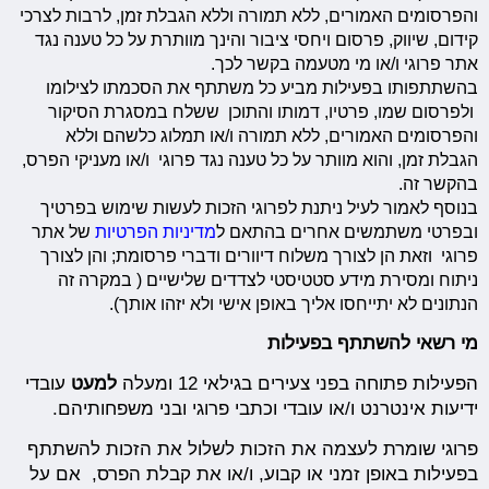
והפרסומים האמורים, ללא תמורה וללא הגבלת זמן, לרבות לצרכי
קידום, שיווק, פרסום ויחסי ציבור והינך מוותרת על כל טענה נגד
אתר פרוגי ו/או מי מטעמה בקשר לכך.
בהשתתפותו בפעילות מביע כל משתתף את הסכמתו לצילומו
ולפרסום שמו, פרטיו, דמותו והתוכן ששלח במסגרת הסיקור
והפרסומים האמורים, ללא תמורה ו/או תמלוג כלשהם וללא
הגבלת זמן, והוא מוותר על כל טענה נגד פרוגי ו/או מעניקי הפרס,
בהקשר זה.
בנוסף לאמור לעיל ניתנת לפרוגי הזכות לעשות שימוש בפרטיך
ובפרטי משתמשים אחרים בהתאם ל
מדיניות הפרטיות
של אתר
פרוגי וזאת הן לצורך משלוח דיוורים ודברי פרסומת; והן לצורך
ניתוח ומסירת מידע סטטיסטי לצדדים שלישיים ( במקרה זה
הנתונים לא יתייחסו אליך באופן אישי ולא יזהו אותך).
מי רשאי להשתתף בפעילות
הפעילות פתוחה בפני צעירים בגילאי 12 ומעלה
למעט
עובדי
ידיעות אינטרנט ו/או עובדי וכתבי פרוגי ובני משפחותיהם.
פרוגי שומרת לעצמה את הזכות לשלול את הזכות להשתתף
בפעילות באופן זמני או קבוע, ו/או את קבלת הפרס, אם על