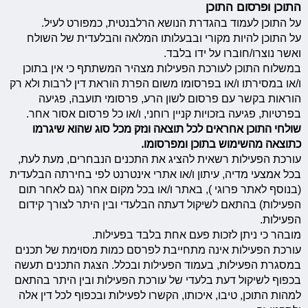
התוכן ופרסום התוכן
על התוכן לעמוד בהגדרת הנושא הרלבנטית, כמפורט לעיל.
על התוכן להיות מקורי ובבעלותו המלאה והבלעדית של השולח
ואשר נוצרו/חוברו על ידו בלבד.
במשלוח התוכן לעורכת הפעילות מצהיר המשתתף כי אין בתוכן
ו/או במסירתו ו/או בפרסומו משום הפרת הוראת דין לרבות ולא רק
הוראות בקשר עם פרסום לשון הרע, פרסומי תועבה, פגיעה
בפרטיות, פגיעה בזכויות קניין רוחני, ו/או כל פרסום אסור אחר.
שולחי התוכן אחראים לכל תוצאה ונזק מכל סוג שהוא שיגרמו
כתוצאה מהשימוש בתוכן ומפרסומו.
עורכת הפעילות רשאית להציג את התכנים הנבחרים, מעת לעת,
בכל אמצעי מדיה, עיתון ו/או אתרי אינטרנט לפי בחירתה הבלעדית
(בנוסף לאתר פרוגי ), באתר ו/או בכל מקום אחר (גם לאחר תום
הפעילות) בהתאם לשיקול דעתה הבלעדי ובין היתר לצורך קידום
הפעילות.
מובהר כי ניתן לזכות פעם אחת בלבד בפעילות.
עורכת הפעילות אינה מתחייבת לפרסם כמות מסוימת של תכנים
במסגרת הפעילות, בעמוד הפעילות ובכלל. הצגת התכנים תעשה
בכפוף לשיקול דעת בלעדי של עורכת הפעילות ובין היתר בהתאם
למהות התוכן, טיבו, איכותו, הקשרו לפעילות ובכפוף לכל דין אלה