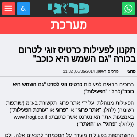
מערכת
תקנון לפעילות כרטיס זוגי לטרום
בכורה "גם השמש היא כוכב"
פרוגי
פרסום ראשון: 06/05/2014, 11:32
ברוכים הבאים לפעילות
כרטיס זוגי לסרט "גם השמש היא
כוכב"
(להלן:
"הפעילות"
).
הפעילות מנוהלת על ידי אתר פרוגי תקשורת בע"מ (שותפות
רשומה) (להלן:
"
אתר פרוגי
"
או
"
פרוגי
או
"
עורכת הפעילות
"
)
באמצעות אתר האינטרנט אשר כתובתו: www.frogi.co.il
((להלן:
"
פרוגי
"
או "
האתר
")
ההשתתפות בפעילות מעידה על הסכמתך לתנאים אלה, ולכן