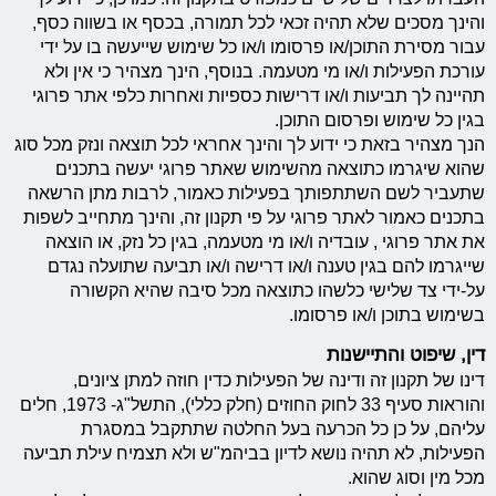
והינך מסכים שלא תהיה זכאי לכל תמורה, בכסף או בשווה כסף,
עבור מסירת התוכן/או פרסומו ו/או כל שימוש שייעשה בו על ידי
עורכת הפעילות ו/או מי מטעמה. בנוסף, הינך מצהיר כי אין ולא
תהיינה לך תביעות ו/או דרישות כספיות ואחרות כלפי אתר פרוגי
בגין כל שימוש ופרסום התוכן.
הנך מצהיר בזאת כי ידוע לך והינך אחראי לכל תוצאה ונזק מכל סוג
שהוא שיגרמו כתוצאה מהשימוש שאתר פרוגי יעשה בתכנים
שתעביר לשם השתתפותך בפעילות כאמור, לרבות מתן הרשאה
בתכנים כאמור לאתר פרוגי על פי תקנון זה, והינך מתחייב לשפות
את אתר פרוגי , עובדיה ו/או מי מטעמה, בגין כל נזק, או הוצאה
שייגרמו להם בגין טענה ו/או דרישה ו/או תביעה שתועלה נגדם
על-ידי צד שלישי כלשהו כתוצאה מכל סיבה שהיא הקשורה
בשימוש בתוכן ו/או פרסומו.
דין, שיפוט והתיישנות
דינו של תקנון זה ודינה של הפעילות כדין חוזה למתן ציונים,
והוראות סעיף 33 לחוק החוזים (חלק כללי), התשל"ג- 1973, חלים
עליהם, על כן כל הכרעה בעל החלטה שתתקבל במסגרת
הפעילות, לא תהיה נושא לדיון בביהמ"ש ולא תצמיח עילת תביעה
מכל מין וסוג שהוא.