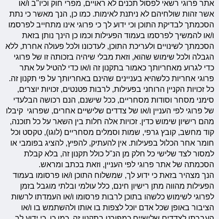
אתר פרוגי רשאי לפסול תכנים לא ראויים, מפרי חוק וכיו"ב ו/או
אשר זהות שולחיהם לא ניתנת לאימות. כמו כן, הנך מאשר כי נתת
הסכמתך לבדיקת התוכן וכי ידוע לך כי פרוגי אינו מתחייב לפרסמו
ו/או להמשיך לפרסמו בעמוד הפעילות וכמו כן הינך נותן בזאת
הסכמתך לשינויים ולעריכת התוכן, לעדכונו ולכל פעולה אחרת, ללא
הגבלה ולכל שימוש שהוא, וזאת מבלי שיהיה בזכותה זו של פרוגי
כדי לגרוע מאחריותך כאמור בתקנון זה ו/או כדי להטיל על אתר
פרוגי אחריות כלשהיא בעניינים שהינם באחריותך על פי תקנון זה.
כל זכויות הקניין הרוחני בפעילות, לרבות פטנטים, זכויות יוצרים,
סימני מסחר וסודות מסחריים, ככל שישנם, הנם רכושה הבלעדי
של פרוגי לפי העניין ו/או של צדדים שלישיים אחרים, שפרוגי קיבלו
מהם רישיון שימוש כדין. זכויות אלה חלות בין השאר על כל תוכנה,
קוד מחשב, קובץ גרפי, שמות וסמלים מסחריים (לוגו), טקסט וכל
חומר אחר הכלול בפעילות. אין להעתיק, להפיץ, להציג בפומבי או
למסור לצד שלישי כל חלק מן הנ"ל כולל תקנון זה, בלא קבלת
הסכמתה של אתר פרוגי לפי העניין, וזאת בכתב ומראש.
הנך מצהיר בזאת כי ידוע לך, שמשלוח התוכן ו/או פרסומו בעמוד
הפעילות מהווה מתן רישיון חינם, כלל עולמי ובלתי מוגבל בזמן
לפרוגי לשימוש כלשהו בתוכן לרבות פרסומו ו/או העמדתו לרשות
הציבור באופן שכל אדם יוכל לצפות בו אותו ולהשתמש בו ו/או
העברתו לצדדים שלישיים כמפורט בתקנון זה. כמו כן, כי ידוע לך