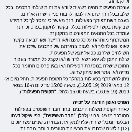
ולתקנון זה.
עורכת הפעילות תהיה רשאית לוודא את זהות שולחי התכנים, בכל
שלב ובכל דרך שתראה לנכון, לרבות פנייה ישירה אליהם.
בעצם השתתפותך בפעילות, הנך מאשר כי נמסר לך כל המידע
שביקשת בקשר לפעילות בכלל ובקשר לתקנון בפרט וכי הנך
עומדת בכל התנאים המפורטים בתקנון זה.
המשתתף מוותר/ת על כל טענה ו/או דרישה ו/או תביעה בקשר
לאופן ו/או להליך ו/או לעצם בחירתם של התכנים שיזכו את
השולחים שלהם, כפועל יוצא של הפעילות.
שולח התוכן לא יהא רשאי לדרוש ו/או לקבל כל תמורה בעבור
התוכן שישלח במסגרת הפעילות ו/או בגין פרסום החומר בכל
מדיה ו/או אתר ו/או עיתון שהוא.
ניתן להשתתף בפעילות במהלך כל תקופת הפעילות, החל מיום א'-
12 במאי 2019 (12.05.19), בשעה 15:00 עד ליום ה-16 במאי
2019 (16.05.19) בשעה 15:00 (להלן:
"תקופת הפעילות"
).
הפרס ואופן הודעה על זכייה
לאחר תקופת משלוח התכנים יבחר חבר השופטים בפעילות
המורכב מנציגי פרוגי (להלן:
"חבר השופטים"
). לפי שיקול דעתו
הבלעדי ומבלי שיהיה עליו לנמק את הבחירה, שניים עשר זוכים
(12) גולשים שכתבו את הרעיונות הטובים ביותר, מבחינת