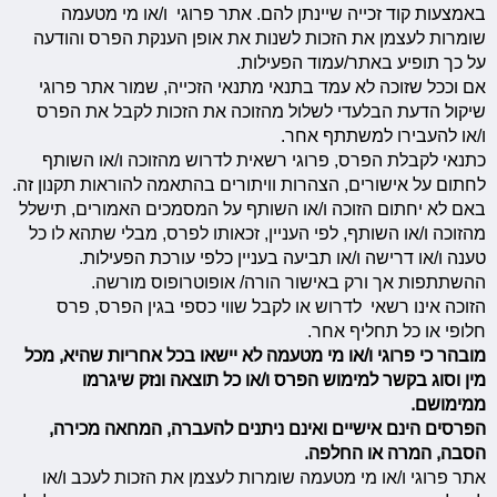
באמצעות קוד זכייה שיינתן להם. אתר פרוגי ו/או מי מטעמה
שומרות לעצמן את הזכות לשנות את אופן הענקת הפרס והודעה
על כך תופיע באתר/עמוד הפעילות.
אם וככל שזוכה לא עמד בתנאי מתנאי הזכייה, שמור אתר פרוגי
שיקול הדעת הבלעדי לשלול מהזוכה את הזכות לקבל את הפרס
ו/או להעבירו למשתתף אחר.
כתנאי לקבלת הפרס, פרוגי רשאית לדרוש מהזוכה ו/או השותף
לחתום על אישורים, הצהרות וויתורים בהתאמה להוראות תקנון זה.
באם לא יחתום הזוכה ו/או השותף על המסמכים האמורים, תישלל
מהזוכה ו/או השותף, לפי העניין, זכאותו לפרס, מבלי שתהא לו כל
טענה ו/או דרישה ו/או תביעה בעניין כלפי עורכת הפעילות.
ההשתתפות אך ורק באישור הורה/ אופוטרופוס מורשה.
הזוכה אינו רשאי לדרוש או לקבל שווי כספי בגין הפרס, פרס
חלופי או כל תחליף אחר.
מובהר כי פרוגי ו/או מי מטעמה לא יישאו בכל אחריות שהיא, מכל
מין וסוג בקשר למימוש הפרס ו/או כל תוצאה ונזק שיגרמו
ממימושם.
הפרסים הינם אישיים ואינם ניתנים להעברה, המחאה מכירה,
הסבה, המרה או החלפה.
אתר פרוגי ו/או מי מטעמה שומרות לעצמן את הזכות לעכב ו/או