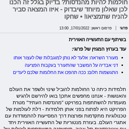
חולמות להיות מהנדסות? בדיוק בגלל זה הכנו
לכן שאלון מיוחד שיבדוק - איזו המצאה סביר
להניח שתמציאו! • שחקו
פרוגי
פרסום ראשון: 17/01/2022, 13:00
בשיתוף עם התעשייה האווירית
עוד בערוץ המגזין של פרוגי:
מעורר השראה: אלעד לא נותן למוגבלות שלו לעצור אותו
דני אבדיה על המשבר שהתעורר בעקבות הפציעה
התגשמות חלום: ככה תהפכו את החלומות שלכם ליעדים
תלמידות כיתה ט' החולמות להוביל שינוי ולשפר את העולם
והאנושות - אנחנו מחפשים אתכן! בואו להירשם ולהגיש
מועמדות להשתתפות בפרויקט "מהנדסות העתיד" מטרת
הפרויקט היא לפתוח בפני אותן תלמידות - דלת לעולמות של
טכנולוגיות מתקדמות ופורצות דרך המסייעות להתמודדות עם
אתגרי העולם. בעזרת מנטוריות של התעשייה האווירית ויחד