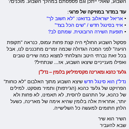
השבוע, שאולי ייתכן וגם פספסתם במהלך השבוע. מוכנים?
עוד במדור במוזיקה של פרוגי
:
•
אריאל ישראלוב בדואט: "לא חשוב לך"
•
איזי בסינגל חדש / "שים הכל בצד"
•
תופעת השירה הרובוטית. שמתם לב?
פסקול השבוע החולף היה קצת פחות עמוס, כנראה "תקופת
רגיעה" לפני המכה הגדולה שכמה זמרים מתכננים לנו, אבל
בכל זאת נברתי היטב והצלחתי למצוא כמה שירים טובים
ואפילו מענייניים שיצאו השבוע, אז... שנתחיל?
גלעד כהנא ומארינה מקסימיליאן בלומין – נדל"ן
נדל"ן הוא סינגל חדש
שיצא השבוע מתוך האלבום "לא כוחות"
הפרויקט של גלעד כהנא (הג'ירפות) ותמיר מוסקט. למילים
של כהנא, על התרגום לרוסית, לא תאמינו, לא פחות ולא
יותר, אחראית אלה בלומין שהיא אימה של מארינה, כשעל
הלחן חתומים למעשה כל השלישייה.
השיר הוא שיר
שבא להעביר