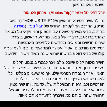
נשמע כאלו בהמשך.
יובל בנאי וטל מטמור (
Mobius Trip
) - ארמון הלטאות
זהו למעשה הסינגל הראשון של "MOBIUS TRIP" (מוביוס
טריפ), ההרכב האלקטרוני החדש של
יובל בנאי
(
משינה
).
בהרכב, בנאי משתף פעולה עם המפיק והמוזיקאי טל מטמור,
שהתחברו אגב, לדבריו של בנאי, מהרגע הראשון, ביצירת
שירים חדשים וביצועים מחודשים ללהיטים באמצעות
רמיקסים מורכבים ואפילו אפשר לומר אפלים. כיף לשמוע את
קולו של בנאי דווקא במשהו שהוא שונה מאוד משיריו הידועים.
השיר מלווה קליפ שיובל צילם ויצר לגמרי בעצמו. הקליפ
מעביר בנוסף את רוחו המסתורית של השיר כשמוצג ביתו של
האמן ואזור העבודה הפרטי שלו, אך מי שיעמיק בקליפ יוכל
לגלות שבנאי הצפין בו גם מסרים רבים הקשורים לחייו
הפרטיים ולביוגרפיה המוזיקלית שלו. לדעתי, זהו שיר מצוין,
עיבוד אלקטרוני עשיר ומעניין, השיר מנסה להעביר סוג של
תחושה שהחיים הם נס, ושצריך להעריך אותם מאוד.