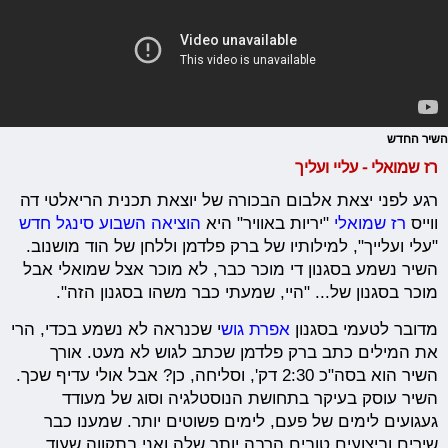
השיר החדש
רז שמואלי - עליי ועליך
רגע לפני יצאת אלבום הבכורה של יוצאת תכנית הריאלטי דה
ווייס
רז שמואלי
"יריות באוויר" היא
הוציאה השבוע סינגל חדש
"עלי ועלייך", למילותיו של ברק פלדמן וללחן של הוד מושנוב.
השיר נשמע בסגנון די מוכר כבר, לא מוכר אצל שמואלי אבל
מוכר בסגנון של... "היי, שמעתי כבר משהו בסגנון הזה".
מדובר לטעמי בסגנון
אפרת גוש
י שכנראה לא נשמע בכדי, הרי
את המילים כתב ברק פלדמן שכתב לגוש לא מעט. אורך
השיר הוא בסה"כ 2:30 דק', וסליחה, כן? אבל אולי עדיף שכך.
השיר עוסק בעיקר בתחושת הנוסטלגיה וסוג של מעודד
געגועים לימים של פעם, לימים פשוטים יותר. שמענו כבר
שירים וביצועים טובים הרבה יותר שלה ואני בתקווה שעוד