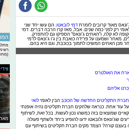
’ונאס מאוד קרובים לזמרת
דמי לובאטו
. הם עשו יחד שני
לאומי רק לפני כמה שנים. אבל, מאז קרו הרבה דברים. דמי
פה לא קלה, ו”האחים ג’ונאס” הספיקו גם להתפרק.
המומ
, מאחר ושמענו על פרידה כואבת בין ג’ו ג’ונאס לדמי
ר מכן האחים המשיכו לתמוך בכוכבת, וגם היא בהם.
מתלבט
רשימת
(מתעד
ווידי
מארח את האולטרס
"
חברת התקליטים החדשה של הכוכב
הבין לאומי
לואי
ת על עוד אחת. כנראה שלהקים חברת תקליטים נהיה אופנתי
קאיים שמוצאים בזה כמשהו נכון לעשות. בכל זאת, לשיתוף
מאחו
דעים שג’ונאס ולובאטו ידעו להופיע ביחד ולשתף פעולה
מה בעצם קורה? הצמד מקים חברת תקליטים בשיתוף עם