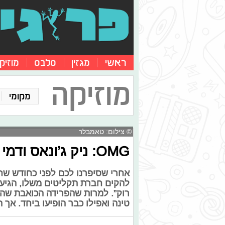
ראשי
מגזין
סלבס
מוזיק
מוזיקה
מקומי
© צילום: טאמבלר
OMG: ניק ג’ונאס ודמי לובאטו מקימים חברת תקליטים
אחרי שסיפרנו לכם לפני כחודש שחב
להקים חברת תקליטים משלו, הגיע 
רוק”. למרות שהפרידה הכואבת שהיית
טינה ואפילו כבר הופיעו ביחד. אך 