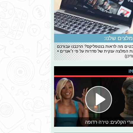
לצים שלנו:
ים מה לראות בנטפליקס? הרכבנו עבורכם
 המלצה ענקית של סדרות על פי ז׳אנרים •
כן)
או
רי הקלעים: טירה רדופה