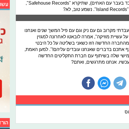
המפיק והמנהל פיל מקינטייר (שכבר עבד בעבר עם האחים), שתיקרא "Safehouse Records",
עשו
?
עבדתי מקרוב גם עם ניק וגם עם פיל המשך שנים ואנחנו
 עשיית מוזיקה", אמרה לובאטו לאחרונה למגזין
 מהחברה החדשה הזו כשאני בשליטה על כל היבטי
תף אתכם בדברים שאנחנו עובדים עליהם!". למען האמת,
ישי שלה בשיתוף עם חברת התקליטים החדשה
כשיו. אנחנו מתרגשים, ואתם?
אס
הורד