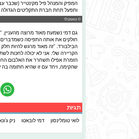
ותפעל תחת חברת התקליטים הגדולה "Island Records". נשמע טוב, לא
© טאמבלר
גם דמי נשמעת מאוד מרוצה מהעניין. "
חולקים את אותה התפיסה כשמדברים על
הבילבורד. "זה מאוד מרגש להיות חלק
הקריירה שלי. אני לא יכולה לחכות לש
הזמרת אפילו תשחרר את האלבום החמ
שהקימה, ויחד עם זו שהיא חתומה בה ע
תגיות
לואי טומלינסון
דמי לובאטו
ניק ג'ונ