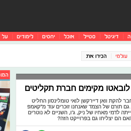
ה
דיגיטל
סטייל
אוכל
יחסים
לימודים
על 
עולמי
הכירו את
המומ
ר להקת וואן דיירקשן לואי טומלינסון החליט
גם תורם של הצמד שאנחנו זוכרים עוד מ”קאמפ
ה לדמי מאחיו של ניק, ג’ו, השניים לא נוטרים
האם הם יצליחו גם בפרוייקט הזה?