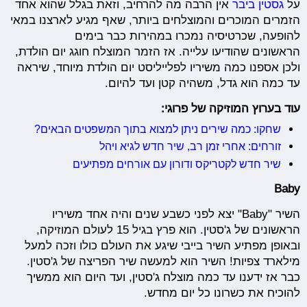
על
גסטין ביבר
אין הרבה מה להרחיב, וזאת בגלל שהוא אחד
הזמרים המוכרים והמוצלחים ביותר, שאף מגיע לארצנו במאי
להופעה, שכרטיסיה נמכרו במהירות כבר בימים
הראשונים שהודיעו עלייה. אז הזמר המוצלח חוגג יום הולדת,
ולכן אספנו כמה משיריו לפלייליסט יום הולדת מיוחד, שיראה
עד כמה הוא גדל, משהיה קטן ועד להיום.
עוד בערוץ המוזיקה של פרוגי:
שחקו: כמה שירים ניתן למצוא בתוך המשפטים הבאים?
זורחים: אחרי זמן רב, שיר חדש לגיא ויהל
שיר חדש לקטריקס ודורון עם אורחים מפתיעים
Baby
השיר "Baby" יצא לפני כשבע שנים והיה אחד משיריו
הראשונים של ג'סטין. הוא פרץ בגיל 15 לעולם המוזיקה,
ובאופן מפתיע השיר בייבי שיגע את העולם כולו וזכה למעל
מילארד צפיות! השיר הוא למעשה שיר הפריצה של ג'סטין.
כבר אז ידענו עד כמה מוצלח ג'סטין, ועד היום הוא ממשיך
להוכיח את כשרונו כל יום מחדש.