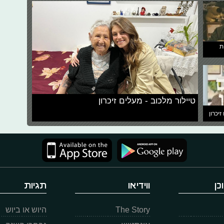
ת
טיילור מלכוב - מעלים זיכרון
זיכרון
כן
ווידיאו
תגיות
The Story
היוש או ביוש