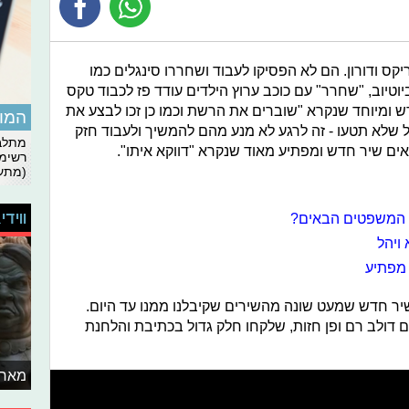
קס ודורון. הם לא הפסיקו לעבוד ושחררו סינגלים כמו
ל 17 מליון צפיות ביוטיוב, "שחרר" עם כוכב ערוץ הילדים עודד פז לכבוד טקס
 ומיוחד שנקרא "שוברים את הרשת וכמו כן זכו לבצע את
המומ
 שלא תטעו - זה לרגע לא מנע מהם להמשיך ולעבוד חזק
מתלבט
אים שיר חדש ומפתיע מאוד שנקרא "דווקא איתו".
רשימת
(מתעד
ווידי
ך המשפטים הבאים?
 ויהל
 מפתיע
ר חדש שמעט שונה מהשירים שקיבלנו ממנו עד היום.
ם דולב רם ופן חזות, שלקחו חלק גדול בכתיבת והלחנת
מאחו