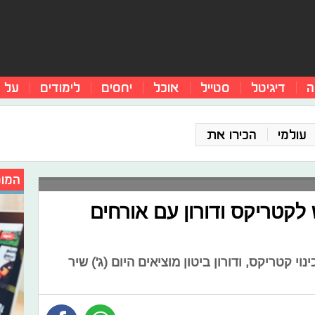
ה
דיגיטל
סטייל
אוכל
יחסים
לימודים
על 
עולמי
הכירו את
המומ
לקטריקס ודורון עם אורחים
י קטריקס, ודורון ביטון מוציאים היום (ג') שיר