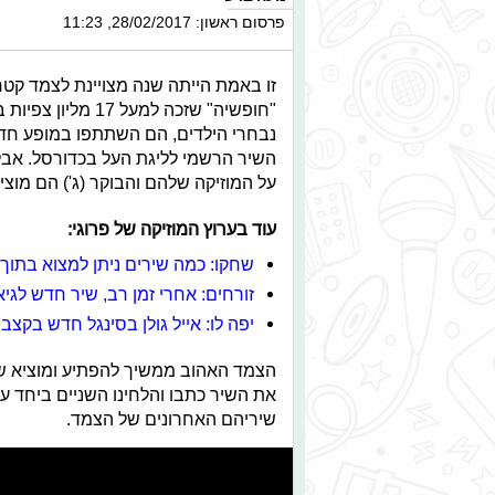
פרסום ראשון: 28/02/2017, 11:23
זו באמת הייתה שנה מצויינת לצמד קטרי
"חופשיה" שזכה למע
נבחרי הילדים, הם השתתפו במופע חדש
השיר הרשמי לליגת העל בכדורסל. אבל
על המוזיקה שלהם והבוקר (ג') הם מוצי
עוד בערוץ המוזיקה של פרוגי:
שחקו: כמה שירים ניתן למצוא בתו
זורחים: אחרי זמן רב, שיר חדש לגיא
יפה לו: אייל גולן בסינגל חדש בקצב
הצמד האהוב ממשיך להפתיע ומוציא שי
את השיר כתבו והלחינו השניים ביחד ע
שיריהם האחרונים של הצמד.