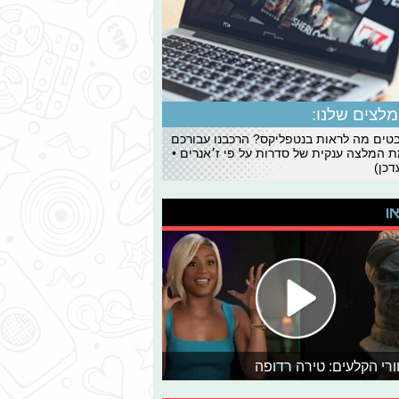
לצים שלנו:
ים מה לראות בנטפליקס? הרכבנו עבורכם
 המלצה ענקית של סדרות על פי ז׳אנרים •
כן)
או
רי הקלעים: טירה רדופה