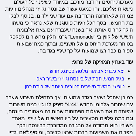
מערכות יחסים זה דבר מורכב, במיוחד כשעיניי כל העולם
נישאות אליכם. זהו כמעט עשור שביונסה וג'ייזי מנהלים זוגיות
צמודה שלאחרונה התרחבה עם עוד שני ילדים, בנוסף לבלו
בת החמש. בסך הכל זוגיות פוטוגנית שלא נראה כי משהו
הולך להרוס אותה. אך בשנה שעברה עם צאת אלבומה
השישי של קווין בי "Lemonade" גרמו חלק מהשירים לפקפק
בטוהר מערכת היחסים של השניים. ובתוך כמה שבועות
ספורים כבר רצו שמועות על כך שג'יי בגד בה.
עוד בערוץ המוזיקה של פרוגי:
יצא גיבור: אביאור מלסה בסינגל חדש
בגיל חמש: הבת של ביונסה וג'יי זי בשיר ראפ
טופ 5: חמשת השירים הטובים ביותר של רותם כהן
כמובן שהכל נשאר בגדר שמועות, אך בתחילת השבוע שעבר
עם שחרור אלבומו החדש "4:44" סיפק לנו ג'יי כמה תשובות
שפותרות את השאלות הפתוחות שהותירה מאחוריה ביונסה,
וגם כמה גילויים מסעירים על חיו האישיים של ג'ייזי. מאחד
משיריו הוא מתוודה על הבגידה המדוברת בביונסה ובכך
מפריח את השמועות הרבות שרצו סביבם, ומוסיף:"אם ילדיי